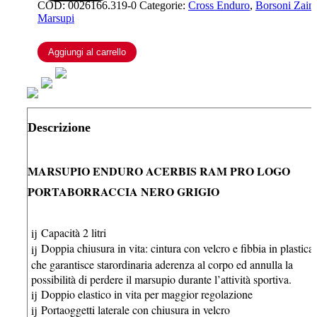
PRO
COD:
0026166.319-0
Categorie:
Cross Enduro
,
Borsoni Zaine
LOGO
Marsupi
PORTABORRACCIA
NERO
Aggiungi al carrello
GRIGIO
quantità
Descrizione
MARSUPIO ENDURO ACERBIS RAM PRO LOGO
PORTABORRACCIA NERO GRIGIO
Capacità 2 litri
Doppia chiusura in vita: cintura con velcro e fibbia in plastica,
che garantisce starordinaria aderenza al corpo ed annulla la
possibilità di perdere il marsupio durante l’attività sportiva.
Doppio elastico in vita per maggior regolazione
Portaoggetti laterale con chiusura in velcro