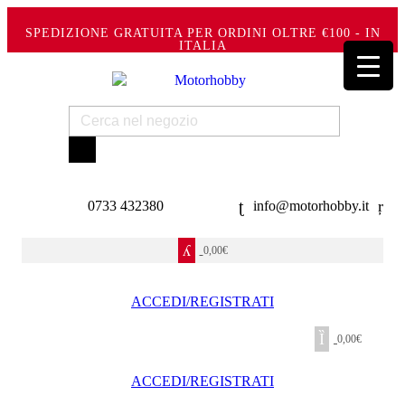
SPEDIZIONE GRATUITA PER ORDINI OLTRE €100 - IN
ITALIA
Products
search
0733 432380
info@motorhobby.it
0,00
€
ACCEDI/REGISTRATI
0,00
€
ACCEDI/REGISTRATI