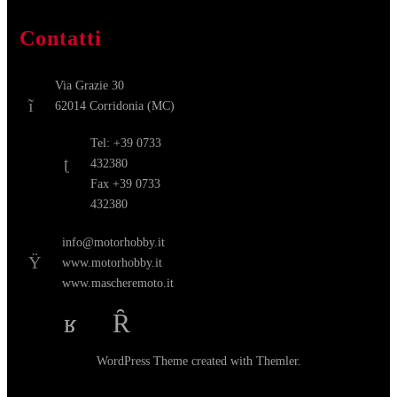
Contatti
Via Grazie 30
62014 Corridonia (MC)
Tel: +39 0733
432380
Fax +39 0733
432380
info@motorhobby.it
www.motorhobby.it
www.mascheremoto.it
WordPress Theme
created with
Themler
.