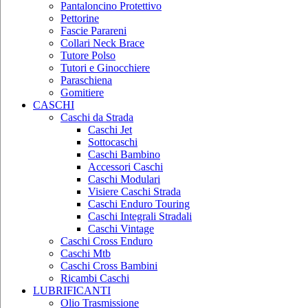
Pantaloncino Protettivo
Pettorine
Fascie Parareni
Collari Neck Brace
Tutore Polso
Tutori e Ginocchiere
Paraschiena
Gomitiere
CASCHI
Caschi da Strada
Caschi Jet
Sottocaschi
Caschi Bambino
Accessori Caschi
Caschi Modulari
Visiere Caschi Strada
Caschi Enduro Touring
Caschi Integrali Stradali
Caschi Vintage
Caschi Cross Enduro
Caschi Mtb
Caschi Cross Bambini
Ricambi Caschi
LUBRIFICANTI
Olio Trasmissione