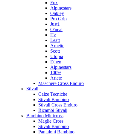
Fox
Alpinestars
Oakley
Pro Grip
Just1
O'neal
Hz
Leatt
Arnette
Scott
Utopia
Ethen
Alpinestars
100%
Ariete
Maschere Cross Enduro
Stivali
Calze Tecniche
Stivali Bambino
Stivali Cross Enduro
Ricambi Stivali
Bambino Minicross
Maglie Cross
Stivali Bambino
Pantaloni Bambino