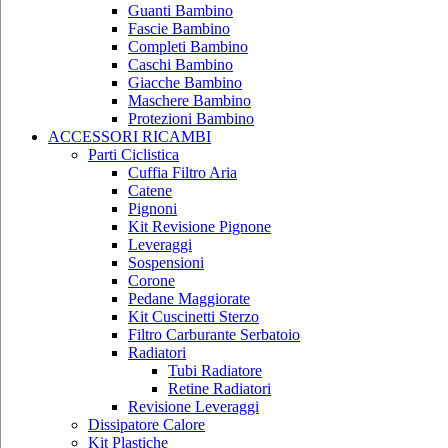
Guanti Bambino
Fascie Bambino
Completi Bambino
Caschi Bambino
Giacche Bambino
Maschere Bambino
Protezioni Bambino
ACCESSORI RICAMBI
Parti Ciclistica
Cuffia Filtro Aria
Catene
Pignoni
Kit Revisione Pignone
Leveraggi
Sospensioni
Corone
Pedane Maggiorate
Kit Cuscinetti Sterzo
Filtro Carburante Serbatoio
Radiatori
Tubi Radiatore
Retine Radiatori
Revisione Leveraggi
Dissipatore Calore
Kit Plastiche