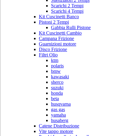
Silenziatori 2 Tempi
Scarichi 2 Tempi
Scarichi 4 Tempi
Kit Cuscinetti Banco
Pistoni 2 Tempi
Gabbia Rulli Pistone
Kit Cuscinetti Cambio
Campana Frizione
Guarnizioni motore
Disco Frizione
Filtri Olio
ktm
polaris
bmw
kawasaki
sherco
suzuki
honda
beta
husqvarna
gas gas
yamaha
husaberg
Catene Distribuzione
Vite tappo motore