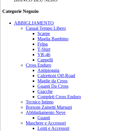
Categorie Negozio
ABBIGLIAMENTO
Casual Tempo Libero
Scarpe
Maglia Bambino
Felpa
T-Shirt
VR-46
Cappelli
Cross Enduro
Antipioggia
Calzettoni Off-Road
Maglie da Cross
Guanti Da Cross
Giacche
Completi Cross Enduro
Tecnico Intimo
Borsoni Zainetti Marsupi
Abbligliamento Neve
Guanti
Maschere e Accessori
Lenti e Accessori