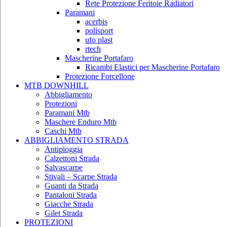
Rete Protezione Feritoie Radiatori
Paramani
acerbis
polisport
ufo plast
rtech
Mascherine Portafaro
Ricambi Elastici per Mascherine Portafaro
Protezione Forcellone
MTB DOWNHILL
Abbigliamento
Protezioni
Paramani Mtb
Maschere Enduro Mtb
Caschi Mtb
ABBIGLIAMENTO STRADA
Antipioggia
Calzettoni Strada
Salvascarpe
Stivali – Scarpe Strada
Guanti da Strada
Pantaloni Strada
Giacche Strada
Gilet Strada
PROTEZIONI