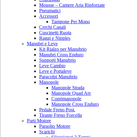
Mousse – Camere Aria Rinforzate
Pneumatici
Accessori
Tampone Per Mono
Cerchi Canali
Cuscinetti Ruota
Raggi e Nipples
Manubri e Leve
Kit Rialzo per Manubrio
Manubri Cross Enduro
Supporti Manubrio
Leve Cambio
Leve e Portaleve
Paracolpi Manubrio
Manopole
Manopole Strada
Manopole Quad Atv
Coprimanopole
Manopole Cross Enduro
Pedale Freno Post.
Tirante Freno Forcella
Parti Motore
Paraolio Motore
Scarichi