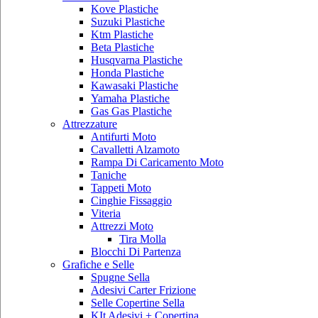
Kove Plastiche
Suzuki Plastiche
Ktm Plastiche
Beta Plastiche
Husqvarna Plastiche
Honda Plastiche
Kawasaki Plastiche
Yamaha Plastiche
Gas Gas Plastiche
Attrezzature
Antifurti Moto
Cavalletti Alzamoto
Rampa Di Caricamento Moto
Taniche
Tappeti Moto
Cinghie Fissaggio
Viteria
Attrezzi Moto
Tira Molla
Blocchi Di Partenza
Grafiche e Selle
Spugne Sella
Adesivi Carter Frizione
Selle Copertine Sella
KIt Adesivi + Copertina