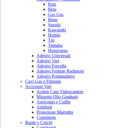
Ktm
Beta
Gas Gas
Bmw
Suzuki
Kawasaki
Honda
Tm
Yamaha
Husqvarna
Adesivi Universali
Adesivi Vari
Adesivi Forcella
Adesivi Feritoie Radiatore
Adesivi Portanumero
Cavi Gas e Frizione
Accessori Vari
Action Cam Videocamere
Misurini Olio Graduati
Auricolari e Cuffie
Antifurti
Protezione Marmitta
Coprimoto
Ruote e Cerchi
Copriraggi