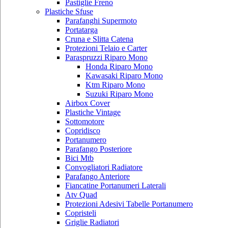
Pastiglie Freno
Plastiche Sfuse
Parafanghi Supermoto
Portatarga
Cruna e Slitta Catena
Protezioni Telaio e Carter
Paraspruzzi Riparo Mono
Honda Riparo Mono
Kawasaki Riparo Mono
Ktm Riparo Mono
Suzuki Riparo Mono
Airbox Cover
Plastiche Vintage
Sottomotore
Copridisco
Portanumero
Parafango Posteriore
Bici Mtb
Convogliatori Radiatore
Parafango Anteriore
Fiancatine Portanumeri Laterali
Atv Quad
Protezioni Adesivi Tabelle Portanumero
Copristeli
Griglie Radiatori