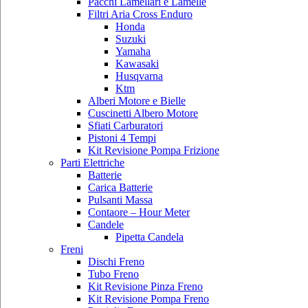
Pacchi Lamellari e Lamelle
Filtri Aria Cross Enduro
Honda
Suzuki
Yamaha
Kawasaki
Husqvarna
Ktm
Alberi Motore e Bielle
Cuscinetti Albero Motore
Sfiati Carburatori
Pistoni 4 Tempi
Kit Revisione Pompa Frizione
Parti Elettriche
Batterie
Carica Batterie
Pulsanti Massa
Contaore – Hour Meter
Candele
Pipetta Candela
Freni
Dischi Freno
Tubo Freno
Kit Revisione Pinza Freno
Kit Revisione Pompa Freno