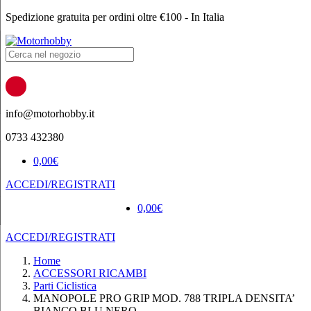
Spedizione gratuita per ordini oltre €100 - In Italia
Products
search
info@motorhobby.it
0733 432380
0,00
€
ACCEDI/REGISTRATI
0,00
€
ACCEDI/REGISTRATI
Home
ACCESSORI RICAMBI
Parti Ciclistica
MANOPOLE PRO GRIP MOD. 788 TRIPLA DENSITA’
BIANCO BLU NERO