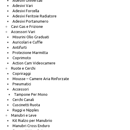
Adesivi Universali
Adesivi Vari
Adesivi Forcella
Adesivi Feritoie Radiatore
Adesivi Portanumero
Cavi Gas e Frizione
Accessori Vari
Misurini Olio Graduati
Auricolari e Cuffie
Antifurti
Protezione Marmitta
Coprimoto
Action Cam Videocamere
Ruote e Cerchi
Copriraggi
Mousse – Camere Aria Rinforzate
Pneumatici
Accessori
Tampone Per Mono
Cerchi Canali
Cuscinetti Ruota
Raggi e Nipples
Manubri e Leve
Kit Rialzo per Manubrio
Manubri Cross Enduro