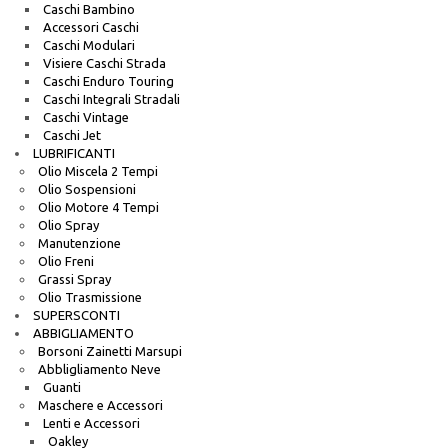
Caschi Bambino
Accessori Caschi
Caschi Modulari
Visiere Caschi Strada
Caschi Enduro Touring
Caschi Integrali Stradali
Caschi Vintage
Caschi Jet
LUBRIFICANTI
Olio Miscela 2 Tempi
Olio Sospensioni
Olio Motore 4 Tempi
Olio Spray
Manutenzione
Olio Freni
Grassi Spray
Olio Trasmissione
SUPERSCONTI
ABBIGLIAMENTO
Borsoni Zainetti Marsupi
Abbligliamento Neve
Guanti
Maschere e Accessori
Lenti e Accessori
Oakley