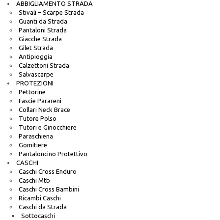
ABBIGLIAMENTO STRADA
Stivali – Scarpe Strada
Guanti da Strada
Pantaloni Strada
Giacche Strada
Gilet Strada
Antipioggia
Calzettoni Strada
Salvascarpe
PROTEZIONI
Pettorine
Fascie Parareni
Collari Neck Brace
Tutore Polso
Tutori e Ginocchiere
Paraschiena
Gomitiere
Pantaloncino Protettivo
CASCHI
Caschi Cross Enduro
Caschi Mtb
Caschi Cross Bambini
Ricambi Caschi
Caschi da Strada
Sottocaschi