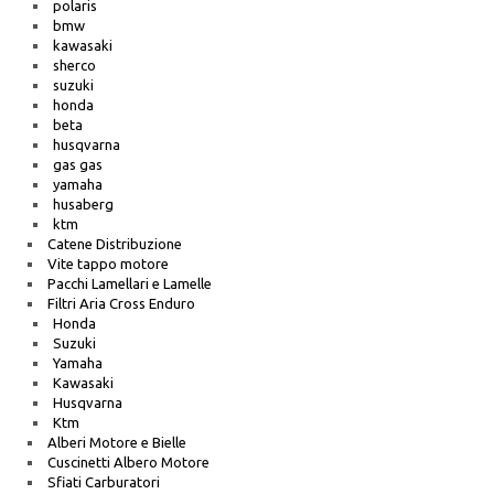
polaris
bmw
kawasaki
sherco
suzuki
honda
beta
husqvarna
gas gas
yamaha
husaberg
ktm
Catene Distribuzione
Vite tappo motore
Pacchi Lamellari e Lamelle
Filtri Aria Cross Enduro
Honda
Suzuki
Yamaha
Kawasaki
Husqvarna
Ktm
Alberi Motore e Bielle
Cuscinetti Albero Motore
Sfiati Carburatori