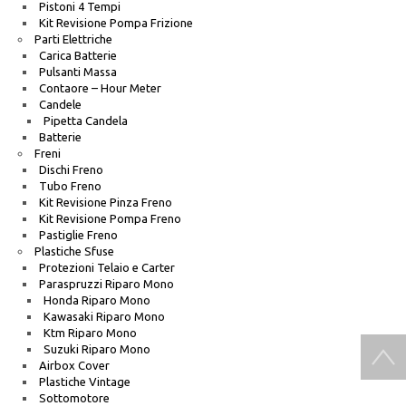
Pistoni 4 Tempi
Kit Revisione Pompa Frizione
Parti Elettriche
Carica Batterie
Pulsanti Massa
Contaore – Hour Meter
Candele
Pipetta Candela
Batterie
Freni
Dischi Freno
Tubo Freno
Kit Revisione Pinza Freno
Kit Revisione Pompa Freno
Pastiglie Freno
Plastiche Sfuse
Protezioni Telaio e Carter
Paraspruzzi Riparo Mono
Honda Riparo Mono
Kawasaki Riparo Mono
Ktm Riparo Mono
Suzuki Riparo Mono
Airbox Cover
Plastiche Vintage
Sottomotore