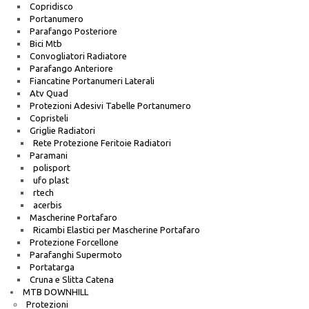
Copridisco
Portanumero
Parafango Posteriore
Bici Mtb
Convogliatori Radiatore
Parafango Anteriore
Fiancatine Portanumeri Laterali
Atv Quad
Protezioni Adesivi Tabelle Portanumero
Copristeli
Griglie Radiatori
Rete Protezione Feritoie Radiatori
Paramani
polisport
ufo plast
rtech
acerbis
Mascherine Portafaro
Ricambi Elastici per Mascherine Portafaro
Protezione Forcellone
Parafanghi Supermoto
Portatarga
Cruna e Slitta Catena
MTB DOWNHILL
Protezioni