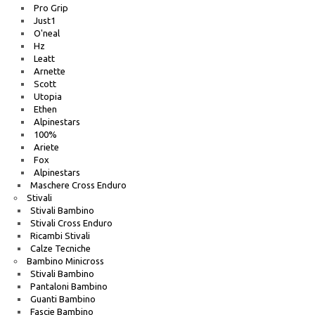
Pro Grip
Just1
O'neal
Hz
Leatt
Arnette
Scott
Utopia
Ethen
Alpinestars
100%
Ariete
Fox
Alpinestars
Maschere Cross Enduro
Stivali
Stivali Bambino
Stivali Cross Enduro
Ricambi Stivali
Calze Tecniche
Bambino Minicross
Stivali Bambino
Pantaloni Bambino
Guanti Bambino
Fascie Bambino