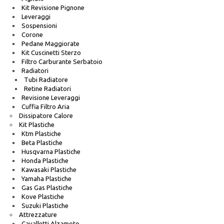
Kit Revisione Pignone
Leveraggi
Sospensioni
Corone
Pedane Maggiorate
Kit Cuscinetti Sterzo
Filtro Carburante Serbatoio
Radiatori
Tubi Radiatore
Retine Radiatori
Revisione Leveraggi
Cuffia Filtro Aria
Dissipatore Calore
Kit Plastiche
Ktm Plastiche
Beta Plastiche
Husqvarna Plastiche
Honda Plastiche
Kawasaki Plastiche
Yamaha Plastiche
Gas Gas Plastiche
Kove Plastiche
Suzuki Plastiche
Attrezzature
Cavalletti Alzamoto