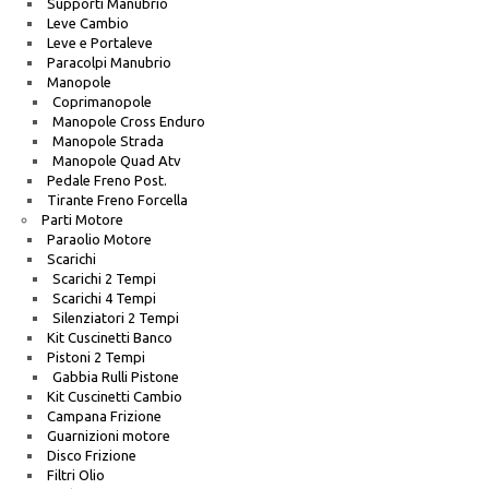
Supporti Manubrio
Leve Cambio
Leve e Portaleve
Paracolpi Manubrio
Manopole
Coprimanopole
Manopole Cross Enduro
Manopole Strada
Manopole Quad Atv
Pedale Freno Post.
Tirante Freno Forcella
Parti Motore
Paraolio Motore
Scarichi
Scarichi 2 Tempi
Scarichi 4 Tempi
Silenziatori 2 Tempi
Kit Cuscinetti Banco
Pistoni 2 Tempi
Gabbia Rulli Pistone
Kit Cuscinetti Cambio
Campana Frizione
Guarnizioni motore
Disco Frizione
Filtri Olio