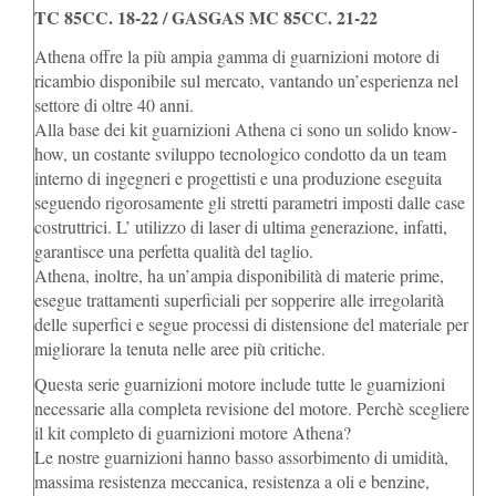
TC 85CC. 18-22 / GASGAS MC 85CC. 21-22
Athena offre la più ampia gamma di guarnizioni motore di
ricambio disponibile sul mercato, vantando un’esperienza nel
settore di oltre 40 anni.
Alla base dei kit guarnizioni Athena ci sono un solido know-
how, un costante sviluppo tecnologico condotto da un team
interno di ingegneri e progettisti e una produzione eseguita
seguendo rigorosamente gli stretti parametri imposti dalle case
costruttrici. L’ utilizzo di laser di ultima generazione, infatti,
garantisce una perfetta qualità del taglio.
Athena, inoltre, ha un’ampia disponibilità di materie prime,
esegue trattamenti superficiali per sopperire alle irregolarità
delle superfici e segue processi di distensione del materiale per
migliorare la tenuta nelle aree più critiche.
Questa serie guarnizioni motore include tutte le guarnizioni
necessarie alla completa revisione del motore. Perchè scegliere
il kit completo di guarnizioni motore Athena?
Le nostre guarnizioni hanno basso assorbimento di umidità,
massima resistenza meccanica, resistenza a oli e benzine,