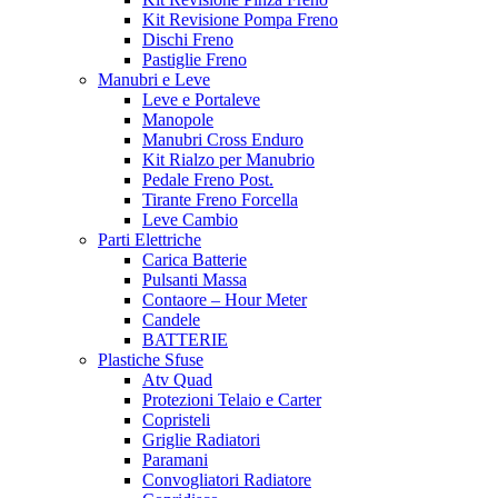
Kit Revisione Pompa Freno
Dischi Freno
Pastiglie Freno
Manubri e Leve
Leve e Portaleve
Manopole
Manubri Cross Enduro
Kit Rialzo per Manubrio
Pedale Freno Post.
Tirante Freno Forcella
Leve Cambio
Parti Elettriche
Carica Batterie
Pulsanti Massa
Contaore – Hour Meter
Candele
BATTERIE
Plastiche Sfuse
Atv Quad
Protezioni Telaio e Carter
Copristeli
Griglie Radiatori
Paramani
Convogliatori Radiatore