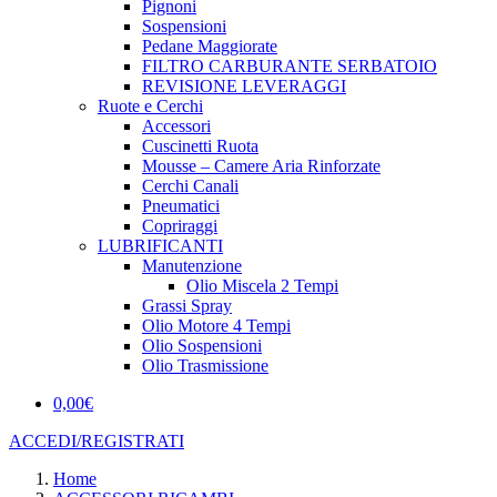
Pignoni
Sospensioni
Pedane Maggiorate
FILTRO CARBURANTE SERBATOIO
REVISIONE LEVERAGGI
Ruote e Cerchi
Accessori
Cuscinetti Ruota
Mousse – Camere Aria Rinforzate
Cerchi Canali
Pneumatici
Copriraggi
LUBRIFICANTI
Manutenzione
Olio Miscela 2 Tempi
Grassi Spray
Olio Motore 4 Tempi
Olio Sospensioni
Olio Trasmissione
0,00
€
ACCEDI/REGISTRATI
Home