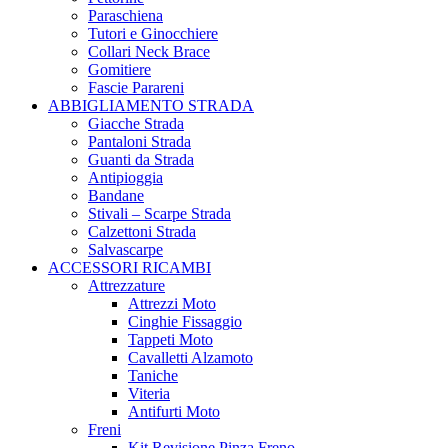
Paraschiena
Tutori e Ginocchiere
Collari Neck Brace
Gomitiere
Fascie Parareni
ABBIGLIAMENTO STRADA
Giacche Strada
Pantaloni Strada
Guanti da Strada
Antipioggia
Bandane
Stivali – Scarpe Strada
Calzettoni Strada
Salvascarpe
ACCESSORI RICAMBI
Attrezzature
Attrezzi Moto
Cinghie Fissaggio
Tappeti Moto
Cavalletti Alzamoto
Taniche
Viteria
Antifurti Moto
Freni
Kit Revisione Pinza Freno