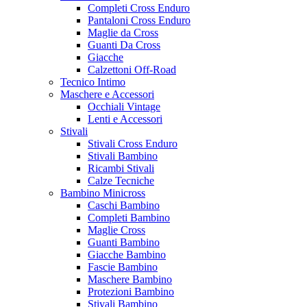
Completi Cross Enduro
Pantaloni Cross Enduro
Maglie da Cross
Guanti Da Cross
Giacche
Calzettoni Off-Road
Tecnico Intimo
Maschere e Accessori
Occhiali Vintage
Lenti e Accessori
Stivali
Stivali Cross Enduro
Stivali Bambino
Ricambi Stivali
Calze Tecniche
Bambino Minicross
Caschi Bambino
Completi Bambino
Maglie Cross
Guanti Bambino
Giacche Bambino
Fascie Bambino
Maschere Bambino
Protezioni Bambino
Stivali Bambino