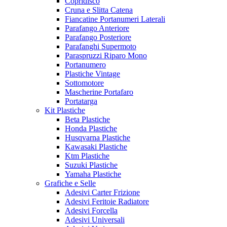
Copridisco
Cruna e Slitta Catena
Fiancatine Portanumeri Laterali
Parafango Anteriore
Parafango Posteriore
Parafanghi Supermoto
Paraspruzzi Riparo Mono
Portanumero
Plastiche Vintage
Sottomotore
Mascherine Portafaro
Portatarga
Kit Plastiche
Beta Plastiche
Honda Plastiche
Husqvarna Plastiche
Kawasaki Plastiche
Ktm Plastiche
Suzuki Plastiche
Yamaha Plastiche
Grafiche e Selle
Adesivi Carter Frizione
Adesivi Feritoie Radiatore
Adesivi Forcella
Adesivi Universali