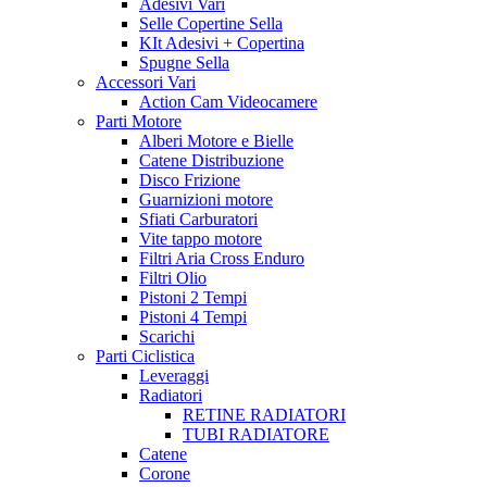
Adesivi Vari
Selle Copertine Sella
KIt Adesivi + Copertina
Spugne Sella
Accessori Vari
Action Cam Videocamere
Parti Motore
Alberi Motore e Bielle
Catene Distribuzione
Disco Frizione
Guarnizioni motore
Sfiati Carburatori
Vite tappo motore
Filtri Aria Cross Enduro
Filtri Olio
Pistoni 2 Tempi
Pistoni 4 Tempi
Scarichi
Parti Ciclistica
Leveraggi
Radiatori
RETINE RADIATORI
TUBI RADIATORE
Catene
Corone