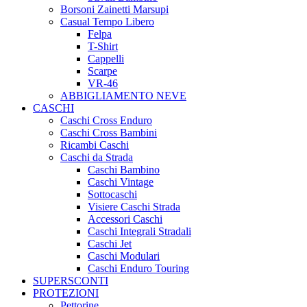
Borsoni Zainetti Marsupi
Casual Tempo Libero
Felpa
T-Shirt
Cappelli
Scarpe
VR-46
ABBIGLIAMENTO NEVE
CASCHI
Caschi Cross Enduro
Caschi Cross Bambini
Ricambi Caschi
Caschi da Strada
Caschi Bambino
Caschi Vintage
Sottocaschi
Visiere Caschi Strada
Accessori Caschi
Caschi Integrali Stradali
Caschi Jet
Caschi Modulari
Caschi Enduro Touring
SUPERSCONTI
PROTEZIONI
Pettorine