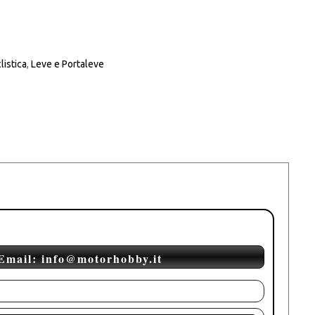
clistica
,
Leve e Portaleve
Email: info@motorhobby.it