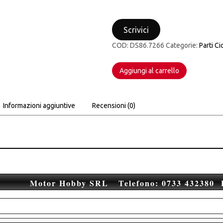
LEVA
FRIZIONE
Scrivici
YAMAHA
YZ
COD:
DS86.7266
Categorie:
Parti Ci
85
15-
23
Aggiungi al carrello
YZ
125/250
15-
Informazioni aggiuntive
Recensioni (0)
23
YZF
250/450
09-
23
quantità
Motor Hobby SRL Telefono: 0733 432380