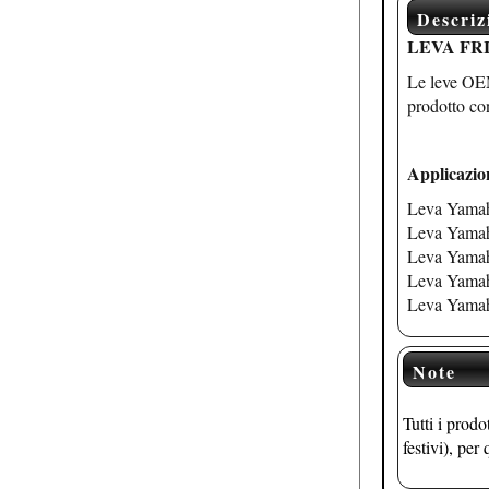
Descriz
LEVA FRIZ
Le leve OEM 
prodotto co
Applicazio
Leva Yamah
Leva Yamah
Leva Yamah
Leva Yamah
Leva Yamah
Note
Tutti i prodo
festivi), pe