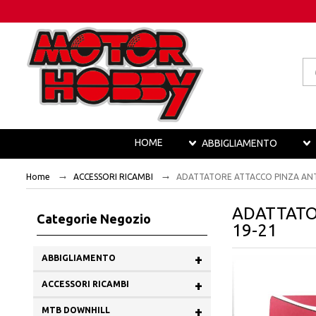
Pr
se
HOME
ABBIGLIAMENTO
Home
ACCESSORI RICAMBI
ADATTATORE ATTACCO PINZA ANT.
ADATTATOR
Categorie Negozio
19-21
+
ABBIGLIAMENTO
+
ACCESSORI RICAMBI
+
MTB DOWNHILL