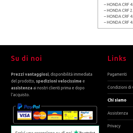
– HONDA CRF 45
– HONDA CRF 2
– HONDA CRF 4
– HONDA CRF 4
Su di noi
Links
Prezzi vantaggiosi
, disponibilità immediata
Pagamenti
del prodotto,
spedizioni velocissime
e
Condizioni di 
assistenza
ai nostri clienti prima e dopo
l’acquisto.
Chi siamo
Assistenza
Privacy