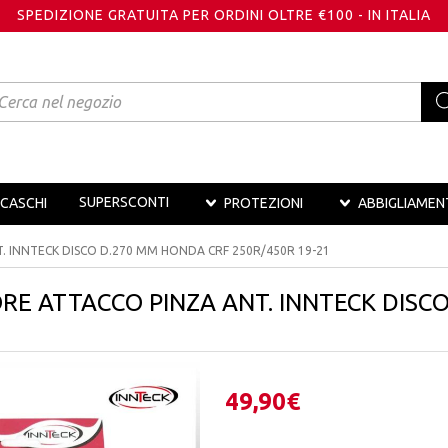
SPEDIZIONE GRATUITA PER ORDINI OLTRE €100 - IN ITALIA
oducts
arch
SUPERSCONTI
CASCHI
PROTEZIONI
ABBIGLIAMEN
 INNTECK DISCO D.270 MM HONDA CRF 250R/450R 19-21
E ATTACCO PINZA ANT. INNTECK DISC
49,90
€