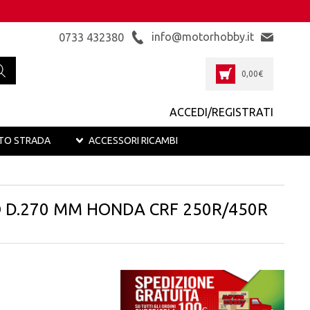
info@motorhobby.it
0733 432380
0,00
€
ACCEDI/REGISTRATI
TO STRADA
ACCESSORI RICAMBI
O D.270 MM HONDA CRF 250R/450R