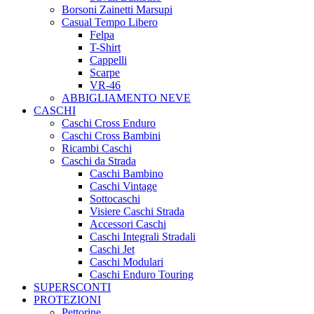
Borsoni Zainetti Marsupi
Casual Tempo Libero
Felpa
T-Shirt
Cappelli
Scarpe
VR-46
ABBIGLIAMENTO NEVE
CASCHI
Caschi Cross Enduro
Caschi Cross Bambini
Ricambi Caschi
Caschi da Strada
Caschi Bambino
Caschi Vintage
Sottocaschi
Visiere Caschi Strada
Accessori Caschi
Caschi Integrali Stradali
Caschi Jet
Caschi Modulari
Caschi Enduro Touring
SUPERSCONTI
PROTEZIONI
Pettorine