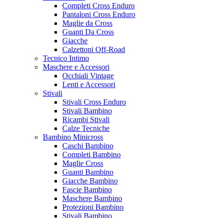
Completi Cross Enduro
Pantaloni Cross Enduro
Maglie da Cross
Guanti Da Cross
Giacche
Calzettoni Off-Road
Tecnico Intimo
Maschere e Accessori
Occhiali Vintage
Lenti e Accessori
Stivali
Stivali Cross Enduro
Stivali Bambino
Ricambi Stivali
Calze Tecniche
Bambino Minicross
Caschi Bambino
Completi Bambino
Maglie Cross
Guanti Bambino
Giacche Bambino
Fascie Bambino
Maschere Bambino
Protezioni Bambino
Stivali Bambino