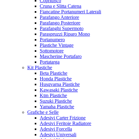
Copridisco
Cruna e Slitta Catena
Fiancatine Portanumeri Laterali
Parafango Anteriore
Parafango Posteriore
Parafanghi Supermoto
Paraspruzzi Riparo Mono
Portanumero
Plastiche Vintage
Sottomotore
Mascherine Portafaro
Portatarga
Kit Plastiche
Beta Plastiche
Honda Plastiche
Husqvarna Plastiche
Kawasaki Plastiche
Ktm Plastiche
Suzuki Plastiche
Yamaha Plastiche
Grafiche e Selle
Adesivi Carter Frizione
Adesivi Feritoie Radiatore
Adesivi Forcella
Adesivi Universali