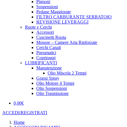
Pignoni
Sospensioni
Pedane Maggiorate
FILTRO CARBURANTE SERBATOIO
REVISIONE LEVERAGGI
Ruote e Cerchi
Accessori
Cuscinetti Ruota
Mousse – Camere Aria Rinforzate
Cerchi Canali
Pneumatici
Copriraggi
LUBRIFICANTI
Manutenzione
Olio Miscela 2 Tempi
Grassi Spray
Olio Motore 4 Tempi
Olio Sospensioni
Olio Trasmissione
0,00
€
ACCEDI/REGISTRATI
Home