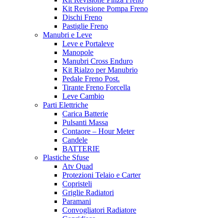
Kit Revisione Pompa Freno
Dischi Freno
Pastiglie Freno
Manubri e Leve
Leve e Portaleve
Manopole
Manubri Cross Enduro
Kit Rialzo per Manubrio
Pedale Freno Post.
Tirante Freno Forcella
Leve Cambio
Parti Elettriche
Carica Batterie
Pulsanti Massa
Contaore – Hour Meter
Candele
BATTERIE
Plastiche Sfuse
Atv Quad
Protezioni Telaio e Carter
Copristeli
Griglie Radiatori
Paramani
Convogliatori Radiatore