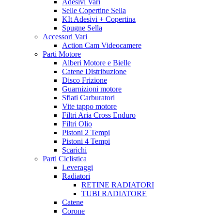
Adesivi Vari
Selle Copertine Sella
KIt Adesivi + Copertina
Spugne Sella
Accessori Vari
Action Cam Videocamere
Parti Motore
Alberi Motore e Bielle
Catene Distribuzione
Disco Frizione
Guarnizioni motore
Sfiati Carburatori
Vite tappo motore
Filtri Aria Cross Enduro
Filtri Olio
Pistoni 2 Tempi
Pistoni 4 Tempi
Scarichi
Parti Ciclistica
Leveraggi
Radiatori
RETINE RADIATORI
TUBI RADIATORE
Catene
Corone