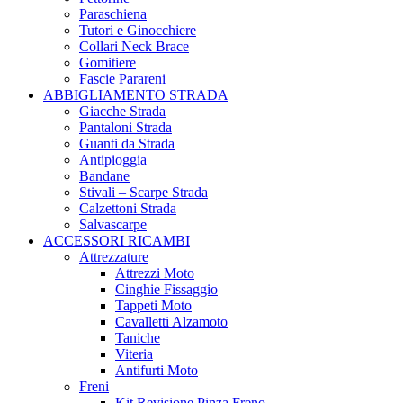
Paraschiena
Tutori e Ginocchiere
Collari Neck Brace
Gomitiere
Fascie Parareni
ABBIGLIAMENTO STRADA
Giacche Strada
Pantaloni Strada
Guanti da Strada
Antipioggia
Bandane
Stivali – Scarpe Strada
Calzettoni Strada
Salvascarpe
ACCESSORI RICAMBI
Attrezzature
Attrezzi Moto
Cinghie Fissaggio
Tappeti Moto
Cavalletti Alzamoto
Taniche
Viteria
Antifurti Moto
Freni
Kit Revisione Pinza Freno