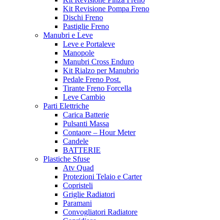
Kit Revisione Pompa Freno
Dischi Freno
Pastiglie Freno
Manubri e Leve
Leve e Portaleve
Manopole
Manubri Cross Enduro
Kit Rialzo per Manubrio
Pedale Freno Post.
Tirante Freno Forcella
Leve Cambio
Parti Elettriche
Carica Batterie
Pulsanti Massa
Contaore – Hour Meter
Candele
BATTERIE
Plastiche Sfuse
Atv Quad
Protezioni Telaio e Carter
Copristeli
Griglie Radiatori
Paramani
Convogliatori Radiatore