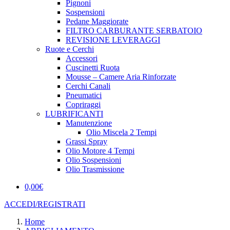
Pignoni
Sospensioni
Pedane Maggiorate
FILTRO CARBURANTE SERBATOIO
REVISIONE LEVERAGGI
Ruote e Cerchi
Accessori
Cuscinetti Ruota
Mousse – Camere Aria Rinforzate
Cerchi Canali
Pneumatici
Copriraggi
LUBRIFICANTI
Manutenzione
Olio Miscela 2 Tempi
Grassi Spray
Olio Motore 4 Tempi
Olio Sospensioni
Olio Trasmissione
0,00
€
ACCEDI/REGISTRATI
Home