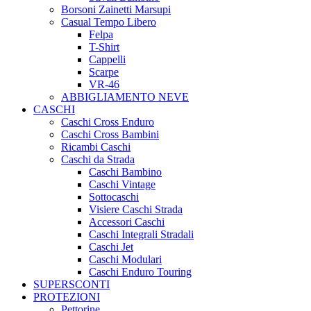
Borsoni Zainetti Marsupi
Casual Tempo Libero
Felpa
T-Shirt
Cappelli
Scarpe
VR-46
ABBIGLIAMENTO NEVE
CASCHI
Caschi Cross Enduro
Caschi Cross Bambini
Ricambi Caschi
Caschi da Strada
Caschi Bambino
Caschi Vintage
Sottocaschi
Visiere Caschi Strada
Accessori Caschi
Caschi Integrali Stradali
Caschi Jet
Caschi Modulari
Caschi Enduro Touring
SUPERSCONTI
PROTEZIONI
Pettorine