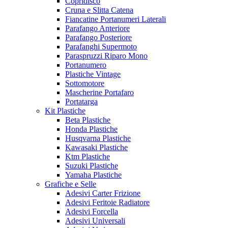
Copridisco
Cruna e Slitta Catena
Fiancatine Portanumeri Laterali
Parafango Anteriore
Parafango Posteriore
Parafanghi Supermoto
Paraspruzzi Riparo Mono
Portanumero
Plastiche Vintage
Sottomotore
Mascherine Portafaro
Portatarga
Kit Plastiche
Beta Plastiche
Honda Plastiche
Husqvarna Plastiche
Kawasaki Plastiche
Ktm Plastiche
Suzuki Plastiche
Yamaha Plastiche
Grafiche e Selle
Adesivi Carter Frizione
Adesivi Feritoie Radiatore
Adesivi Forcella
Adesivi Universali