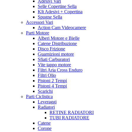
Adesivi Vari
Selle Copertine Sella
KIt Adesivi + Copertina
Spugne Sella
Accessori Vari
Action Cam Videocamere
Parti Motore
Alberi Motore e Bielle
Catene Distribuzione
Disco Frizione
Guarnizioni motore
Sfiati Carburatori
Vite tappo motore
Filtri Aria Cross Enduro
Filtri Olio
Pistoni 2 Tempi
Pistoni 4 Tempi
Scarichi
Parti Ciclistica
Leveraggi
Radiatori
RETINE RADIATORI
TUBI RADIATORE
Catene
Corone