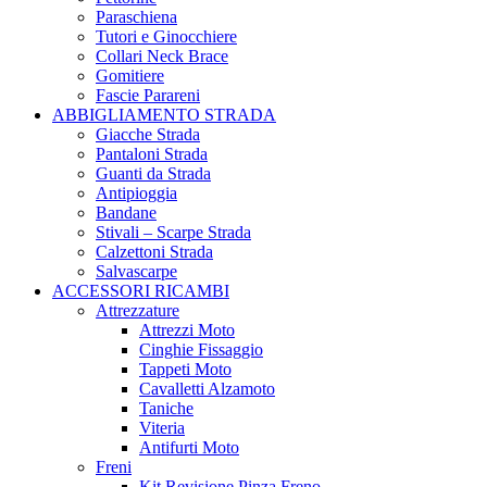
Paraschiena
Tutori e Ginocchiere
Collari Neck Brace
Gomitiere
Fascie Parareni
ABBIGLIAMENTO STRADA
Giacche Strada
Pantaloni Strada
Guanti da Strada
Antipioggia
Bandane
Stivali – Scarpe Strada
Calzettoni Strada
Salvascarpe
ACCESSORI RICAMBI
Attrezzature
Attrezzi Moto
Cinghie Fissaggio
Tappeti Moto
Cavalletti Alzamoto
Taniche
Viteria
Antifurti Moto
Freni
Kit Revisione Pinza Freno