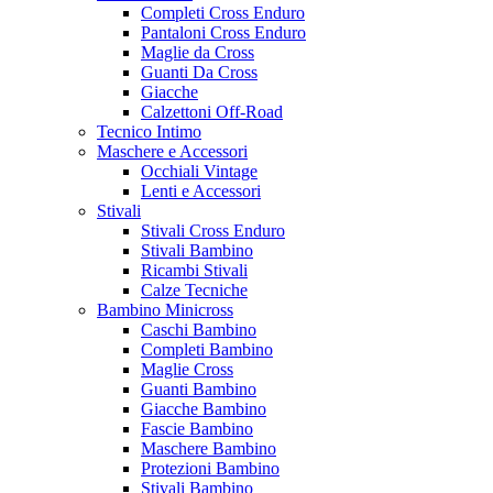
Completi Cross Enduro
Pantaloni Cross Enduro
Maglie da Cross
Guanti Da Cross
Giacche
Calzettoni Off-Road
Tecnico Intimo
Maschere e Accessori
Occhiali Vintage
Lenti e Accessori
Stivali
Stivali Cross Enduro
Stivali Bambino
Ricambi Stivali
Calze Tecniche
Bambino Minicross
Caschi Bambino
Completi Bambino
Maglie Cross
Guanti Bambino
Giacche Bambino
Fascie Bambino
Maschere Bambino
Protezioni Bambino
Stivali Bambino