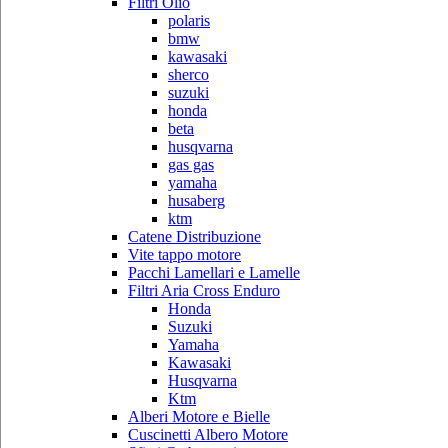
Filtri Olio
polaris
bmw
kawasaki
sherco
suzuki
honda
beta
husqvarna
gas gas
yamaha
husaberg
ktm
Catene Distribuzione
Vite tappo motore
Pacchi Lamellari e Lamelle
Filtri Aria Cross Enduro
Honda
Suzuki
Yamaha
Kawasaki
Husqvarna
Ktm
Alberi Motore e Bielle
Cuscinetti Albero Motore