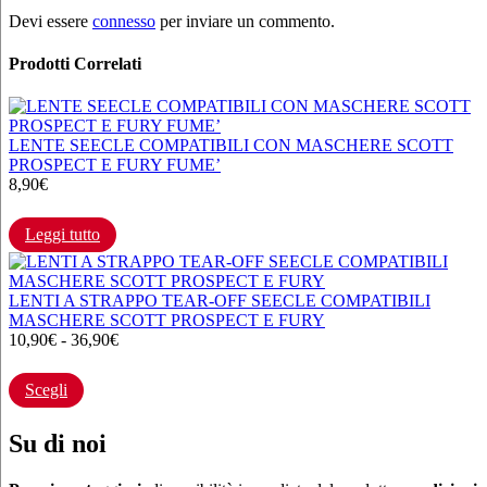
Devi essere
connesso
per inviare un commento.
Prodotti Correlati
LENTE SEECLE COMPATIBILI CON MASCHERE SCOTT
PROSPECT E FURY FUME’
8,90
€
Leggi tutto
LENTI A STRAPPO TEAR-OFF SEECLE COMPATIBILI
MASCHERE SCOTT PROSPECT E FURY
Fascia
10,90
€
-
36,90
€
Questo
di
prodotto
prezzo:
Scegli
ha
da
più
10,90€
varianti.
a
Su di noi
Le
36,90€
opzioni