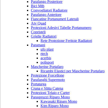
Parafango Posteriore
Bici Mtb
Convogliatori Radiatore
Parafango Anteriore
Fiancatine Portanumeri Laterali
Atv Quad
Protezioni Adesivi Tabelle Portanumero
Copristeli
Griglie Radiatori
Rete Protezione Feritoie Radiatori
Paramani
ufo plast
rtech
acerbis
polisport
Mascherine Portafaro
Ricambi Elastici per Mascherine Portafaro
Protezione Forcellone
Parafanghi Supermoto
Portatarga
Cruna e Slitta Catena
Protezioni Telaio e Carter
Paraspruzzi Riparo Mono
Kawasaki Riparo Mono
Ktm Riparo Mono