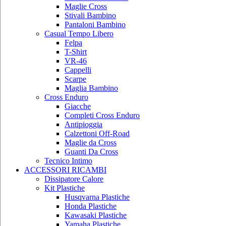
Maglie Cross
Stivali Bambino
Pantaloni Bambino
Casual Tempo Libero
Felpa
T-Shirt
VR-46
Cappelli
Scarpe
Maglia Bambino
Cross Enduro
Giacche
Completi Cross Enduro
Antipioggia
Calzettoni Off-Road
Maglie da Cross
Guanti Da Cross
Tecnico Intimo
ACCESSORI RICAMBI
Dissipatore Calore
Kit Plastiche
Husqvarna Plastiche
Honda Plastiche
Kawasaki Plastiche
Yamaha Plastiche