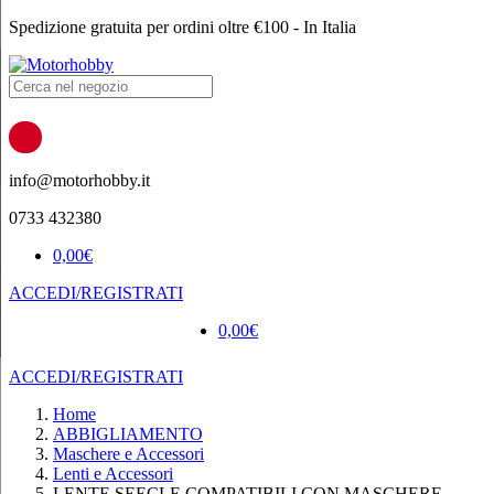
Spedizione gratuita per ordini oltre €100 - In Italia
Products
search
info@motorhobby.it
0733 432380
0,00
€
ACCEDI/REGISTRATI
0,00
€
ACCEDI/REGISTRATI
Home
ABBIGLIAMENTO
Maschere e Accessori
Lenti e Accessori
LENTE SEECLE COMPATIBILI CON MASCHERE