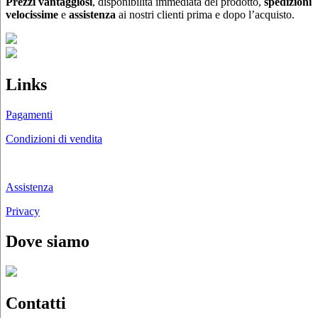
Prezzi vantaggiosi
, disponibilità immediata del prodotto,
spedizioni
possono
velocissime
e
assistenza
ai nostri clienti prima e dopo l’acquisto.
essere
scelte
nella
pagina
del
Links
prodotto
Pagamenti
Condizioni di vendita
Chi siamo
Assistenza
Privacy
Dove siamo
Contatti