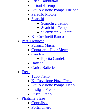
Sfiati Carburatori
Pistoni 4 Tempi
Kit Revisione Pompa Frizione
Paraolio Motore
Scarichi
Scarichi 2 Tempi
Scarichi 4 Tempi
Silenziatori 2 Tempi
Kit Cuscinetti Banco
Parti Elettriche
Pulsanti Massa
Contaore – Hour Meter
Candele
Pipetta Candela
Batterie
Carica Batterie
Freni
Tubo Freno
Kit Revisione Pinza Freno
Kit Revisione Pompa Freno
Pastiglie Freno
Dischi Freno
Plastiche Sfuse
Copridisco
Portanumero