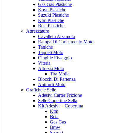
Gas Gas Plastiche
Kove Plastiche
Suzuki Plastiche
Ktm Plastiche
Beta Plastiche
Attrezzature
Cavalletti Alzamoto
Rampa Di Caricamento Moto
Taniche
Tappeti Moto
Cinghie Fissaggio
Viteria
Attrezzi Moto
Tira Molla
Blocchi Di Partenza
Antifurti Moto
Grafiche e Selle
Adesivi Carter Frizione
Selle Copertine Sella
KIt Adesivi + Copertina
Ktm
Beta
Gas Gas
Bmw
Suzuki