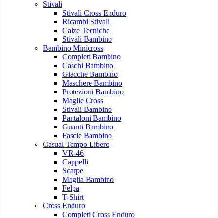
Stivali
Stivali Cross Enduro
Ricambi Stivali
Calze Tecniche
Stivali Bambino
Bambino Minicross
Completi Bambino
Caschi Bambino
Giacche Bambino
Maschere Bambino
Protezioni Bambino
Maglie Cross
Stivali Bambino
Pantaloni Bambino
Guanti Bambino
Fascie Bambino
Casual Tempo Libero
VR-46
Cappelli
Scarpe
Maglia Bambino
Felpa
T-Shirt
Cross Enduro
Completi Cross Enduro