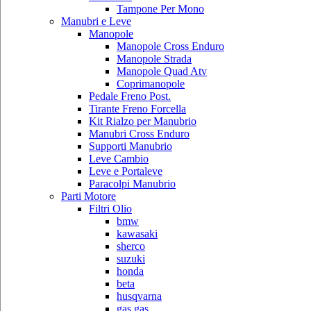
Tampone Per Mono
Manubri e Leve
Manopole
Manopole Cross Enduro
Manopole Strada
Manopole Quad Atv
Coprimanopole
Pedale Freno Post.
Tirante Freno Forcella
Kit Rialzo per Manubrio
Manubri Cross Enduro
Supporti Manubrio
Leve Cambio
Leve e Portaleve
Paracolpi Manubrio
Parti Motore
Filtri Olio
bmw
kawasaki
sherco
suzuki
honda
beta
husqvarna
gas gas