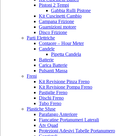
Pistoni 2 Tempi
Gabbia Rulli Pistone
Kit Cuscinetti Cambio
Campana Frizione
Guarnizioni motore
Disco Frizione
Parti Elettriche
Contaore – Hour Meter
Candele
Pipetta Candela
Batterie
Carica Batterie
Pulsanti Massa
Freni
Kit Revisione Pinza Freno
Kit Revisione Pompa Freno
Pastiglie Freno
Dischi Freno
Tubo Freno
Plastiche Sfuse
Parafango Anteriore
Fiancatine Portanumeri Laterali
Atv Quad
Protezioni Adesivi Tabelle Portanumero