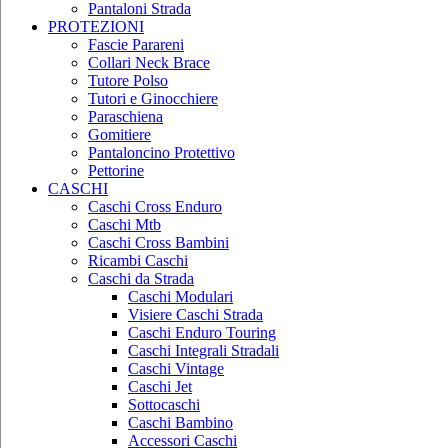
Pantaloni Strada
PROTEZIONI
Fascie Parareni
Collari Neck Brace
Tutore Polso
Tutori e Ginocchiere
Paraschiena
Gomitiere
Pantaloncino Protettivo
Pettorine
CASCHI
Caschi Cross Enduro
Caschi Mtb
Caschi Cross Bambini
Ricambi Caschi
Caschi da Strada
Caschi Modulari
Visiere Caschi Strada
Caschi Enduro Touring
Caschi Integrali Stradali
Caschi Vintage
Caschi Jet
Sottocaschi
Caschi Bambino
Accessori Caschi