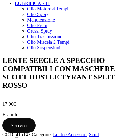
LUBRIFICANTI
Olio Motore 4 Tempi
Olio Spray
Manutenzione
Olio Freni
Grassi Spray
Olio Trasmissione
Olio Miscela 2 Tempi
Olio Sospensioni
LENTE SEECLE A SPECCHIO
COMPATIBILI CON MASCHERE
SCOTT HUSTLE TYRANT SPLIT
ROSSO
17,90
€
Esaurito
Scrivici
COD:
415143
Categorie:
Lenti e Accessori
,
Scott