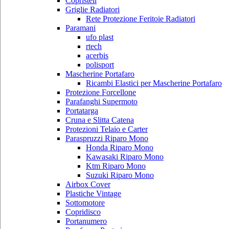
Copristeli
Griglie Radiatori
Rete Protezione Feritoie Radiatori
Paramani
ufo plast
rtech
acerbis
polisport
Mascherine Portafaro
Ricambi Elastici per Mascherine Portafaro
Protezione Forcellone
Parafanghi Supermoto
Portatarga
Cruna e Slitta Catena
Protezioni Telaio e Carter
Paraspruzzi Riparo Mono
Honda Riparo Mono
Kawasaki Riparo Mono
Ktm Riparo Mono
Suzuki Riparo Mono
Airbox Cover
Plastiche Vintage
Sottomotore
Copridisco
Portanumero