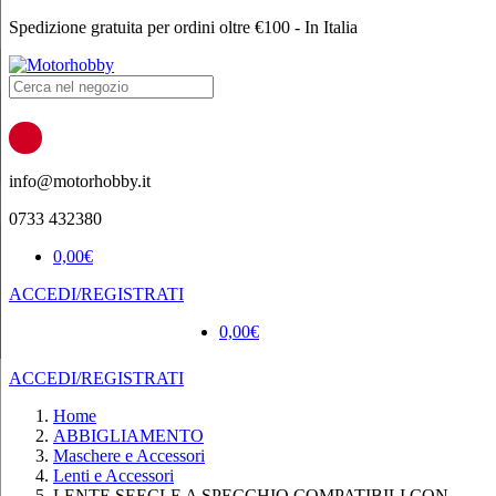
Spedizione gratuita per ordini oltre €100 - In Italia
Products
search
info@motorhobby.it
0733 432380
0,00
€
ACCEDI/REGISTRATI
0,00
€
ACCEDI/REGISTRATI
Home
ABBIGLIAMENTO
Maschere e Accessori
Lenti e Accessori
LENTE SEECLE A SPECCHIO COMPATIBILI CON