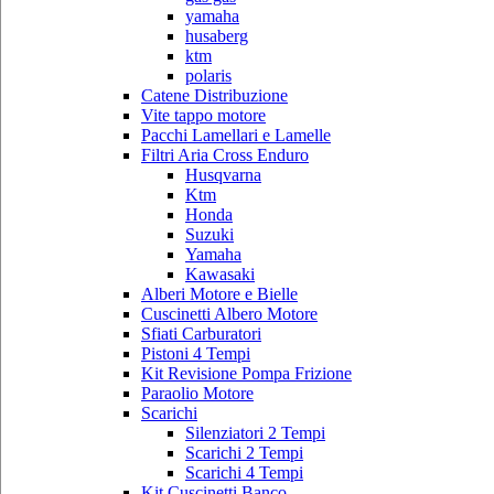
yamaha
husaberg
ktm
polaris
Catene Distribuzione
Vite tappo motore
Pacchi Lamellari e Lamelle
Filtri Aria Cross Enduro
Husqvarna
Ktm
Honda
Suzuki
Yamaha
Kawasaki
Alberi Motore e Bielle
Cuscinetti Albero Motore
Sfiati Carburatori
Pistoni 4 Tempi
Kit Revisione Pompa Frizione
Paraolio Motore
Scarichi
Silenziatori 2 Tempi
Scarichi 2 Tempi
Scarichi 4 Tempi
Kit Cuscinetti Banco