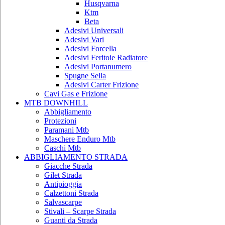
Husqvarna
Ktm
Beta
Adesivi Universali
Adesivi Vari
Adesivi Forcella
Adesivi Feritoie Radiatore
Adesivi Portanumero
Spugne Sella
Adesivi Carter Frizione
Cavi Gas e Frizione
MTB DOWNHILL
Abbigliamento
Protezioni
Paramani Mtb
Maschere Enduro Mtb
Caschi Mtb
ABBIGLIAMENTO STRADA
Giacche Strada
Gilet Strada
Antipioggia
Calzettoni Strada
Salvascarpe
Stivali – Scarpe Strada
Guanti da Strada