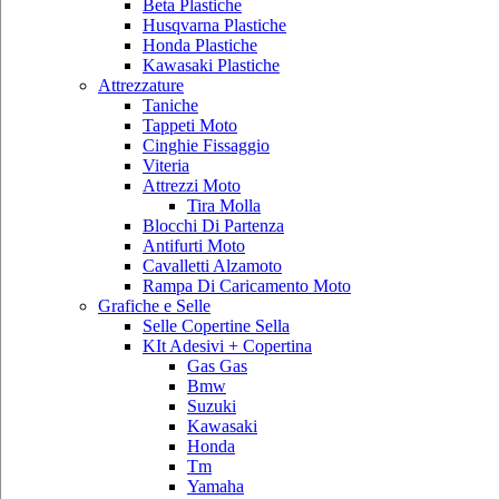
Beta Plastiche
Husqvarna Plastiche
Honda Plastiche
Kawasaki Plastiche
Attrezzature
Taniche
Tappeti Moto
Cinghie Fissaggio
Viteria
Attrezzi Moto
Tira Molla
Blocchi Di Partenza
Antifurti Moto
Cavalletti Alzamoto
Rampa Di Caricamento Moto
Grafiche e Selle
Selle Copertine Sella
KIt Adesivi + Copertina
Gas Gas
Bmw
Suzuki
Kawasaki
Honda
Tm
Yamaha