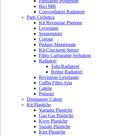
Parafango Posteriore
Bici Mtb
Convogliatori Radiatore
Parti Ciclistica
Kit Revisione Pignone
Leveraggi
Sospensioni
Corone
Pedane Maggiorate
Kit Cuscinetti Sterzo
Filtro Carburante Serbatoio
Radiatori
Tubi Radiatore
Retine Radiatori
Revisione Leveraggi
Cuffia Filtro Aria
Catene
Pignoni
Dissipatore Calore
Kit Plastiche
Yamaha Plastiche
Gas Gas Plastiche
Kove Plastiche
Suzuki Plastiche
Ktm Plastiche