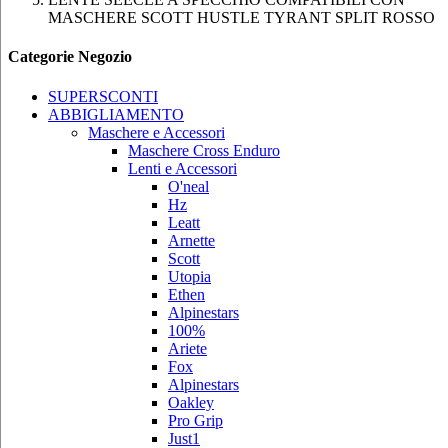
MASCHERE SCOTT HUSTLE TYRANT SPLIT ROSSO
Categorie Negozio
SUPERSCONTI
ABBIGLIAMENTO
Maschere e Accessori
Maschere Cross Enduro
Lenti e Accessori
O'neal
Hz
Leatt
Arnette
Scott
Utopia
Ethen
Alpinestars
100%
Ariete
Fox
Alpinestars
Oakley
Pro Grip
Just1