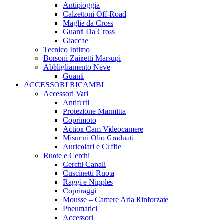
Antipioggia
Calzettoni Off-Road
Maglie da Cross
Guanti Da Cross
Giacche
Tecnico Intimo
Borsoni Zainetti Marsupi
Abbligliamento Neve
Guanti
ACCESSORI RICAMBI
Accessori Vari
Antifurti
Protezione Marmitta
Coprimoto
Action Cam Videocamere
Misurini Olio Graduati
Auricolari e Cuffie
Ruote e Cerchi
Cerchi Canali
Cuscinetti Ruota
Raggi e Nipples
Copriraggi
Mousse – Camere Aria Rinforzate
Pneumatici
Accessori