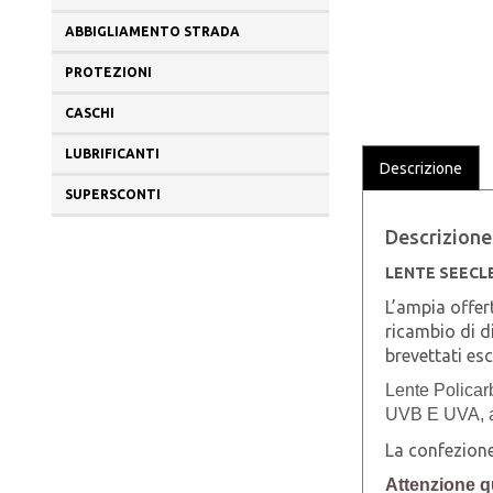
ABBIGLIAMENTO STRADA
PROTEZIONI
CASCHI
LUBRIFICANTI
Descrizione
SUPERSCONTI
Descrizione
LENTE SEECL
L’ampia offer
ricambio di di
brevettati es
Lente Policarb
UVB E UVA, al
La confezione
Attenzione q