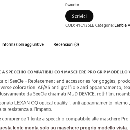
Esaurito
Scrivici
COD:
41C125LE
Categorie:
Lenti e 
Informazioni aggiuntive
Recensioni (0)
E A SPECCHIO COMPATIBILI CON MASCHERE PRO GRIP MODELLO 
ta di SeeCle – Replacement and accessories for goggles, prodot
verse colorazioni AF/AS anti graffio e anti appannamento, tear-
clusivamente da SeeCle chiamati MUD DEVICE, roll-film, ricambi 
onato LEXAN OQ optical quality “, anti appannamento interno , a
ta resistenza all’impatto.
 comprende 1 lente a specchio compatibile alle maschere Pro 
uesta lente monta solo su maschere progrip modello vista.