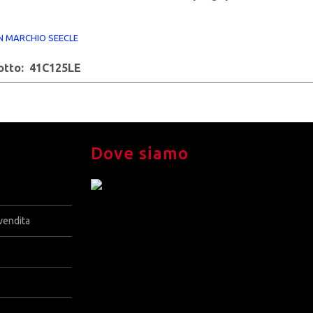
 MARCHIO SEECLE
otto: 41C125LE
Dove siamo
vendita