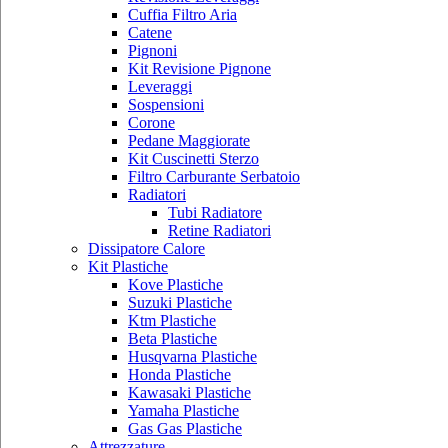
Cuffia Filtro Aria
Catene
Pignoni
Kit Revisione Pignone
Leveraggi
Sospensioni
Corone
Pedane Maggiorate
Kit Cuscinetti Sterzo
Filtro Carburante Serbatoio
Radiatori
Tubi Radiatore
Retine Radiatori
Dissipatore Calore
Kit Plastiche
Kove Plastiche
Suzuki Plastiche
Ktm Plastiche
Beta Plastiche
Husqvarna Plastiche
Honda Plastiche
Kawasaki Plastiche
Yamaha Plastiche
Gas Gas Plastiche
Attrezzature