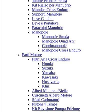
Tirante Freno Forcella
Kit Rialzo per Manubrio
Manubri Cross Enduro
Supporti Manubrio
Leve Cambio
Leve e Portaleve
Paracolpi Manubrio
Manopole
Manopole Strada
Manopole Quad Atv
Coprimanopole
Manopole Cross Enduro
Parti Motore
Filtri Aria Cross Enduro
Honda
Suzuki
Yamaha
Kawasaki
Husqvarna
Ktm
Alberi Motore e Bielle
Cuscinetti Albero Motore
Sfiati Carburatori
Pistoni 4 Tempi
Kit Revisione Pompa Frizione