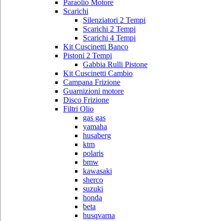
Paraolio Motore
Scarichi
Silenziatori 2 Tempi
Scarichi 2 Tempi
Scarichi 4 Tempi
Kit Cuscinetti Banco
Pistoni 2 Tempi
Gabbia Rulli Pistone
Kit Cuscinetti Cambio
Campana Frizione
Guarnizioni motore
Disco Frizione
Filtri Olio
gas gas
yamaha
husaberg
ktm
polaris
bmw
kawasaki
sherco
suzuki
honda
beta
husqvarna