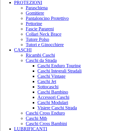
PROTEZIONI
Paraschiena
Gomitiere
Pantaloncino Protettivo
Pettorine
Fascie Parareni
Collari Neck Brace
Tutore Polso
Tutori e Ginocchiere
CASCHI
Ricambi Caschi
Caschi da Strada
Caschi Enduro Touring
Caschi Integrali Stradali
Caschi Vintage
Caschi Jet
Sottocaschi
Caschi Bambino
Accessori Caschi
Caschi Modulari
Visiere Caschi Strada
Caschi Cross Enduro
Caschi Mtb
Caschi Cross Bambini
LUBRIFICANTI