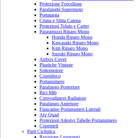
Protezione Forcellone
Parafanghi Supermoto
Portatarga
Cruna e Slitta Catena
Protezioni Telaio e Carter
Paraspruzzi Riparo Mono
Honda Riparo Mono
Kawasaki Riparo Mono
Ktm Riparo Mono
Suzuki Riparo Mono
Airbox Cover
Plastiche Vintage
Sottomotore
Copridisco
Portanumero
Parafango Posteriore
Bici Mtb
Convogliatori Radiatore
Parafango Anteriore
Fiancatine Portanumeri Laterali
Atv Quad
Protezioni Adesivi Tabelle Portanumero
Copristeli
Parti Ciclistica
Revisione Leveraggi