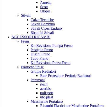
Arnette
Scott
Utopia
Stivali
Calze Tecniche
Stivali Bambino
Stivali Cross Enduro
Ricambi Stivali
ACCESSORI RICAMBI
Freni
Kit Revisione Pompa Freno
Pastiglie Freno
Dischi Freno
Tubo Freno
Kit Revisione Pinza Freno
Plastiche Sfuse
Griglie Radiatori
Rete Protezione Feritoie Radiatori
Paramani
rtech
acerbis
polisport
ufo plast
Mascherine Portafaro
Ricambi Elastici per Mascherine Portafaro