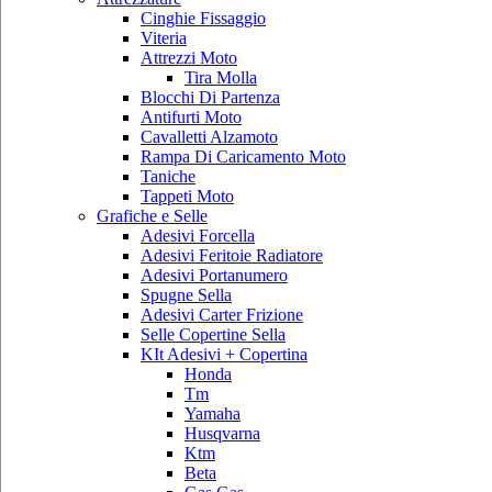
Cinghie Fissaggio
Viteria
Attrezzi Moto
Tira Molla
Blocchi Di Partenza
Antifurti Moto
Cavalletti Alzamoto
Rampa Di Caricamento Moto
Taniche
Tappeti Moto
Grafiche e Selle
Adesivi Forcella
Adesivi Feritoie Radiatore
Adesivi Portanumero
Spugne Sella
Adesivi Carter Frizione
Selle Copertine Sella
KIt Adesivi + Copertina
Honda
Tm
Yamaha
Husqvarna
Ktm
Beta