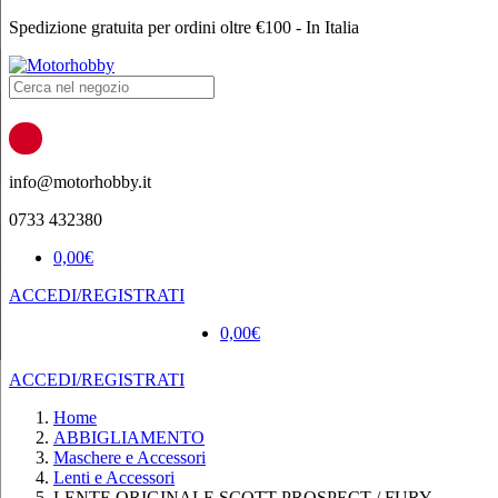
Spedizione gratuita per ordini oltre €100 - In Italia
Products
search
info@motorhobby.it
0733 432380
0,00
€
ACCEDI/REGISTRATI
0,00
€
ACCEDI/REGISTRATI
Home
ABBIGLIAMENTO
Maschere e Accessori
Lenti e Accessori
LENTE ORIGINALE SCOTT PROSPECT / FURY