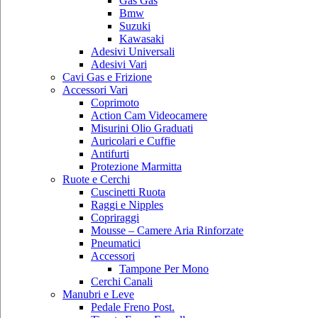
Gas Gas
Bmw
Suzuki
Kawasaki
Adesivi Universali
Adesivi Vari
Cavi Gas e Frizione
Accessori Vari
Coprimoto
Action Cam Videocamere
Misurini Olio Graduati
Auricolari e Cuffie
Antifurti
Protezione Marmitta
Ruote e Cerchi
Cuscinetti Ruota
Raggi e Nipples
Copriraggi
Mousse – Camere Aria Rinforzate
Pneumatici
Accessori
Tampone Per Mono
Cerchi Canali
Manubri e Leve
Pedale Freno Post.