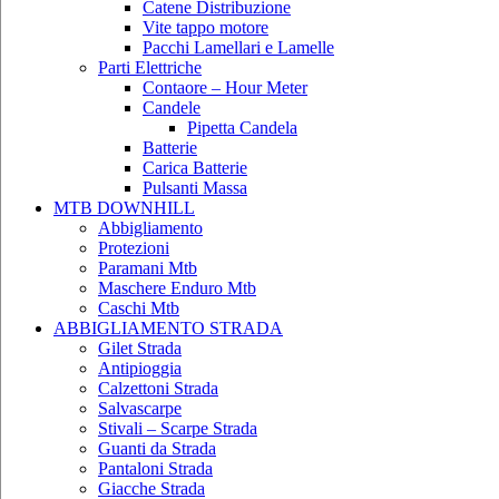
Catene Distribuzione
Vite tappo motore
Pacchi Lamellari e Lamelle
Parti Elettriche
Contaore – Hour Meter
Candele
Pipetta Candela
Batterie
Carica Batterie
Pulsanti Massa
MTB DOWNHILL
Abbigliamento
Protezioni
Paramani Mtb
Maschere Enduro Mtb
Caschi Mtb
ABBIGLIAMENTO STRADA
Gilet Strada
Antipioggia
Calzettoni Strada
Salvascarpe
Stivali – Scarpe Strada
Guanti da Strada
Pantaloni Strada
Giacche Strada