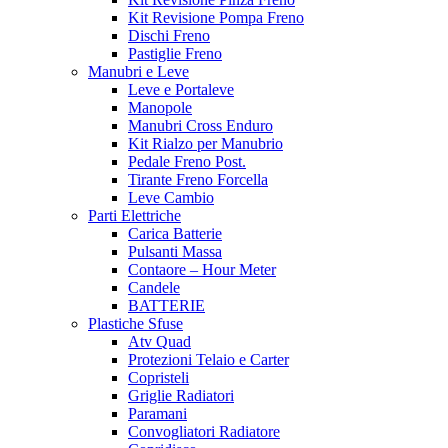
Kit Revisione Pompa Freno
Dischi Freno
Pastiglie Freno
Manubri e Leve
Leve e Portaleve
Manopole
Manubri Cross Enduro
Kit Rialzo per Manubrio
Pedale Freno Post.
Tirante Freno Forcella
Leve Cambio
Parti Elettriche
Carica Batterie
Pulsanti Massa
Contaore – Hour Meter
Candele
BATTERIE
Plastiche Sfuse
Atv Quad
Protezioni Telaio e Carter
Copristeli
Griglie Radiatori
Paramani
Convogliatori Radiatore