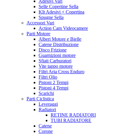
Adesivi Vari
Selle Copertine Sella
KIt Adesivi + Copertina
Spugne Sella
Accessori Vari
Action Cam Videocamere
Parti Motore
Alberi Motore e Bielle
Catene Distribuzione
Disco Frizione
Guarnizioni motore
Sfiati Carburatori
Vite tappo motore
Filtri Aria Cross Enduro
Filtri Olio
Pistoni 2 Tempi
Pistoni 4 Tempi
Scarichi
Parti Ciclistica
Leveraggi
Radiatori
RETINE RADIATORI
TUBI RADIATORE
Catene
Corone