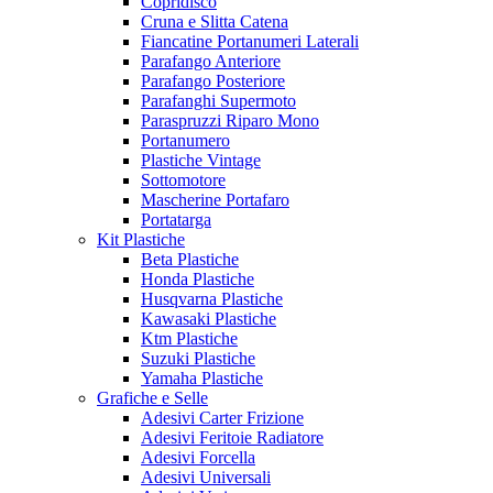
Copridisco
Cruna e Slitta Catena
Fiancatine Portanumeri Laterali
Parafango Anteriore
Parafango Posteriore
Parafanghi Supermoto
Paraspruzzi Riparo Mono
Portanumero
Plastiche Vintage
Sottomotore
Mascherine Portafaro
Portatarga
Kit Plastiche
Beta Plastiche
Honda Plastiche
Husqvarna Plastiche
Kawasaki Plastiche
Ktm Plastiche
Suzuki Plastiche
Yamaha Plastiche
Grafiche e Selle
Adesivi Carter Frizione
Adesivi Feritoie Radiatore
Adesivi Forcella
Adesivi Universali