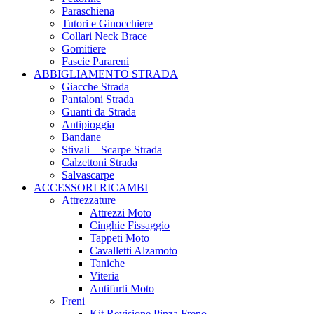
Paraschiena
Tutori e Ginocchiere
Collari Neck Brace
Gomitiere
Fascie Parareni
ABBIGLIAMENTO STRADA
Giacche Strada
Pantaloni Strada
Guanti da Strada
Antipioggia
Bandane
Stivali – Scarpe Strada
Calzettoni Strada
Salvascarpe
ACCESSORI RICAMBI
Attrezzature
Attrezzi Moto
Cinghie Fissaggio
Tappeti Moto
Cavalletti Alzamoto
Taniche
Viteria
Antifurti Moto
Freni
Kit Revisione Pinza Freno