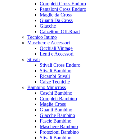
Completi Cross Enduro
Pantaloni Cross Enduro
Maglie da Cross
Guanti Da Cross
Giacche
Calzettoni Off-Road
Tecnico Intimo
Maschere e Accessori
Occhiali Vintage
Lenti e Accessori
Stivali
Stivali Cross Enduro
Stivali Bambino
Ricambi Stivali
Calze Tecniche
Bambino Minicross
Caschi Bambino
Completi Bambino
Maglie Cross
Guanti Bambino
Giacche Bambino
Fascie Bambino
Maschere Bambino
Protezioni Bambino
Stivali Bambino