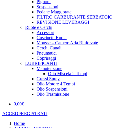
Pignoni
Sospensioni
Pedane Maggiorate
FILTRO CARBURANTE SERBATOIO
REVISIONE LEVERAGGI
Ruote e Cerchi
Accessori
Cuscinetti Ruota
Mousse – Camere Aria Rinforzate
Cerchi Canali
Pneumatici
Copriraggi
LUBRIFICANTI
Manutenzione
Olio Miscela 2 Tempi
Grassi Spray
Olio Motore 4 Tempi
Olio Sospensioni
Olio Trasmissione
0,00
€
ACCEDI/REGISTRATI
Home