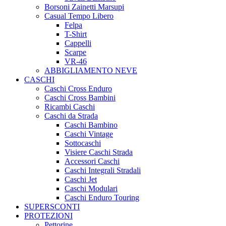
Borsoni Zainetti Marsupi
Casual Tempo Libero
Felpa
T-Shirt
Cappelli
Scarpe
VR-46
ABBIGLIAMENTO NEVE
CASCHI
Caschi Cross Enduro
Caschi Cross Bambini
Ricambi Caschi
Caschi da Strada
Caschi Bambino
Caschi Vintage
Sottocaschi
Visiere Caschi Strada
Accessori Caschi
Caschi Integrali Stradali
Caschi Jet
Caschi Modulari
Caschi Enduro Touring
SUPERSCONTI
PROTEZIONI
Pettorine