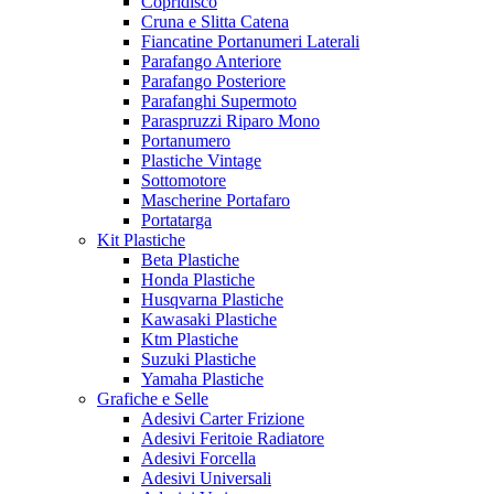
Copridisco
Cruna e Slitta Catena
Fiancatine Portanumeri Laterali
Parafango Anteriore
Parafango Posteriore
Parafanghi Supermoto
Paraspruzzi Riparo Mono
Portanumero
Plastiche Vintage
Sottomotore
Mascherine Portafaro
Portatarga
Kit Plastiche
Beta Plastiche
Honda Plastiche
Husqvarna Plastiche
Kawasaki Plastiche
Ktm Plastiche
Suzuki Plastiche
Yamaha Plastiche
Grafiche e Selle
Adesivi Carter Frizione
Adesivi Feritoie Radiatore
Adesivi Forcella
Adesivi Universali