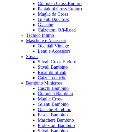
Completi Cross Enduro
Pantaloni Cross Enduro
Maglie da Cross
Guanti Da Cross
Giacche
Calzettoni Off-Road
Tecnico Intimo
Maschere e Accessori
Occhiali Vintage
Lenti e Accessori
Stivali
Stivali Cross Enduro
Stivali Bambino
Ricambi Stivali
Calze Tecniche
Bambino Minicross
Caschi Bambino
Completi Bambino
Maglie Cross
Guanti Bambino
Giacche Bambino
Fascie Bambino
Maschere Bambino
Protezioni Bambino
Stivali Bambino