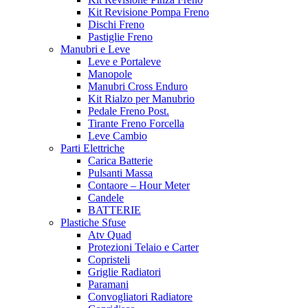
Kit Revisione Pompa Freno
Dischi Freno
Pastiglie Freno
Manubri e Leve
Leve e Portaleve
Manopole
Manubri Cross Enduro
Kit Rialzo per Manubrio
Pedale Freno Post.
Tirante Freno Forcella
Leve Cambio
Parti Elettriche
Carica Batterie
Pulsanti Massa
Contaore – Hour Meter
Candele
BATTERIE
Plastiche Sfuse
Atv Quad
Protezioni Telaio e Carter
Copristeli
Griglie Radiatori
Paramani
Convogliatori Radiatore