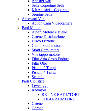
Adesivi Vari
Selle Copertine Sella
KIt Adesivi + Copertina
Spugne Sella
Accessori Vari
Action Cam Videocamere
Parti Motore
Alberi Motore e Bielle
Catene Distribuzione
Disco Frizione
Guarnizioni motore
Sfiati Carburatori
Vite tappo motore
Filtri Aria Cross Enduro
Filtri Olio
Pistoni 2 Tempi
Pistoni 4 Tempi
Scarichi
Parti Ciclistica
Leveraggi
Radiatori
RETINE RADIATORI
TUBI RADIATORE
Catene
Corone