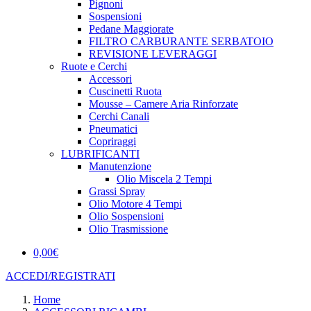
Pignoni
Sospensioni
Pedane Maggiorate
FILTRO CARBURANTE SERBATOIO
REVISIONE LEVERAGGI
Ruote e Cerchi
Accessori
Cuscinetti Ruota
Mousse – Camere Aria Rinforzate
Cerchi Canali
Pneumatici
Copriraggi
LUBRIFICANTI
Manutenzione
Olio Miscela 2 Tempi
Grassi Spray
Olio Motore 4 Tempi
Olio Sospensioni
Olio Trasmissione
0,00
€
ACCEDI/REGISTRATI
Home