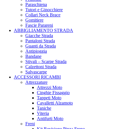
Paraschiena
Tutori e Ginocchiere
Collari Neck Brace
Gomitiere
Fascie Parareni
ABBIGLIAMENTO STRADA
Giacche Strada
Pantaloni Strada
Guanti da Strada
Antipioggia
Bandane
Stivali – Scarpe Strada
Calzettoni Strada
Salvascarpe
ACCESSORI RICAMBI
Attrezzature
Attrezzi Moto
Cinghie Fissaggio
Tappeti Moto
Cavalletti Alzamoto
Taniche
Viteria
Antifurti Moto
Freni
Kit Revisione Pinza Freno