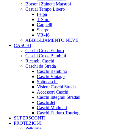
Borsoni Zainetti Marsupi
Casual Tempo Libero
Felpa
T-Shirt
Cappelli
Scarpe
VR-46
ABBIGLIAMENTO NEVE
CASCHI
Caschi Cross Enduro
Caschi Cross Bambini
Ricambi Caschi
Caschi da Strada
Caschi Bambino
Caschi Vintage
Sottocaschi
Visiere Caschi Strada
Accessori Caschi
Caschi Integrali Stradali
Caschi Jet
Caschi Modulari
Caschi Enduro Touring
SUPERSCONTI
PROTEZIONI
Pettorine