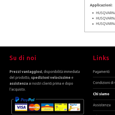
Applicazioni:
HUSQVARNA 
HUSQVARNA 
HUSQVARNA 
Su di noi
Links
Prezzi vantaggiosi
, disponibilità immediata
Pagamenti
del prodotto,
spedizioni velocissime
e
Condizioni di 
assistenza
ai nostri clienti prima e dopo
l’acquisto.
Chi siamo
Assistenza