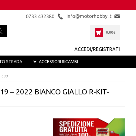
info@motorhobby.it
0733 432380
0,00
€
ACCEDI/REGISTRATI
TO STRADA
ACCESSORI RICAMBI
M-599
9 – 2022 BIANCO GIALLO R-KIT-