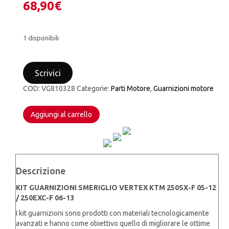
68,90
€
1 disponibili
KIT
GUARNIZIONI
Scrivici
SMERIGLIO
VERTEX
COD:
VG810328
Categorie:
Parti Motore
,
Guarnizioni motore
KTM
250SX-
F
Aggiungi al carrello
05-
12
/
250EXC-
F
Descrizione
06-
13
KIT GUARNIZIONI SMERIGLIO VERTEX KTM 250SX-F 05-12
quantità
/ 250EXC-F 06-13
I kit guarnizioni sono prodotti con materiali tecnologicamente
avanzati e hanno come obiettivo quello di migliorare le ottime