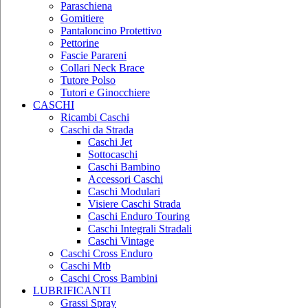
Paraschiena
Gomitiere
Pantaloncino Protettivo
Pettorine
Fascie Parareni
Collari Neck Brace
Tutore Polso
Tutori e Ginocchiere
CASCHI
Ricambi Caschi
Caschi da Strada
Caschi Jet
Sottocaschi
Caschi Bambino
Accessori Caschi
Caschi Modulari
Visiere Caschi Strada
Caschi Enduro Touring
Caschi Integrali Stradali
Caschi Vintage
Caschi Cross Enduro
Caschi Mtb
Caschi Cross Bambini
LUBRIFICANTI
Grassi Spray