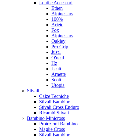
Lenti e Accessori
Ethen
Alpinestars
100%
Ariete
Fox
Alpinestars
Oakley
Pro Grip
Just1
O'neal
Hz
Leatt
Arnette
Scott
Utopia
Stivali
Calze Tecniche
Stivali Bambino
Stivali Cross Enduro
Ricambi Stivali
Bambino Minicross
Protezioni Bambino
Maglie Cross
Stivali Bambino