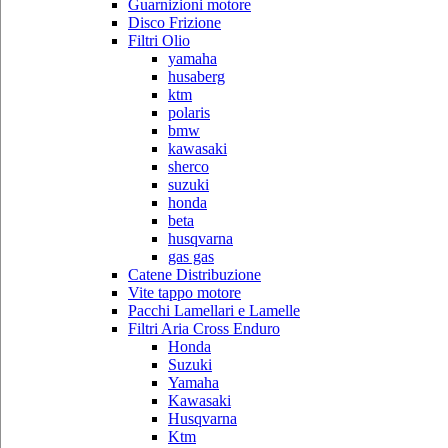
Guarnizioni motore
Disco Frizione
Filtri Olio
yamaha
husaberg
ktm
polaris
bmw
kawasaki
sherco
suzuki
honda
beta
husqvarna
gas gas
Catene Distribuzione
Vite tappo motore
Pacchi Lamellari e Lamelle
Filtri Aria Cross Enduro
Honda
Suzuki
Yamaha
Kawasaki
Husqvarna
Ktm