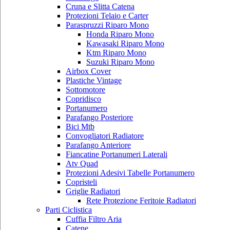
Cruna e Slitta Catena
Protezioni Telaio e Carter
Paraspruzzi Riparo Mono
Honda Riparo Mono
Kawasaki Riparo Mono
Ktm Riparo Mono
Suzuki Riparo Mono
Airbox Cover
Plastiche Vintage
Sottomotore
Copridisco
Portanumero
Parafango Posteriore
Bici Mtb
Convogliatori Radiatore
Parafango Anteriore
Fiancatine Portanumeri Laterali
Atv Quad
Protezioni Adesivi Tabelle Portanumero
Copristeli
Griglie Radiatori
Rete Protezione Feritoie Radiatori
Parti Ciclistica
Cuffia Filtro Aria
Catene