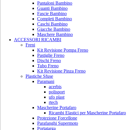
Pantaloni Bambino
Guanti Bambino
Fascie Bambino
Completi Bambino
Caschi Bambino
Giacche Bambino
Maschere Bambino
ACCESSORI RICAMBI
Freni
Kit Revisione Pompa Freno
Pastiglie Freno
Dischi Freno
Tubo Freno
Kit Revisione Pinza Freno
Plastiche Sfuse
Paramani
acerbis
polisport
ufo plast
rtech
Mascherine Portafaro
Ricambi Elastici per Mascherine Portafaro
Protezione Forcellone
Parafanghi Supermoto
Portatarga