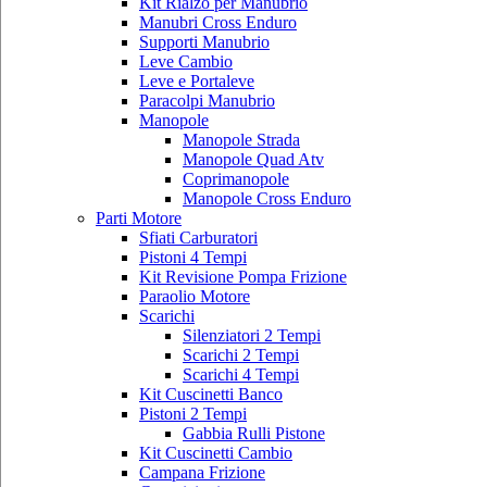
Kit Rialzo per Manubrio
Manubri Cross Enduro
Supporti Manubrio
Leve Cambio
Leve e Portaleve
Paracolpi Manubrio
Manopole
Manopole Strada
Manopole Quad Atv
Coprimanopole
Manopole Cross Enduro
Parti Motore
Sfiati Carburatori
Pistoni 4 Tempi
Kit Revisione Pompa Frizione
Paraolio Motore
Scarichi
Silenziatori 2 Tempi
Scarichi 2 Tempi
Scarichi 4 Tempi
Kit Cuscinetti Banco
Pistoni 2 Tempi
Gabbia Rulli Pistone
Kit Cuscinetti Cambio
Campana Frizione