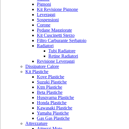
Pignoni
Kit Revisione Pignone
Leveraggi
Sospensioni
Corone
Pedane Maggiorate
Kit Cuscinetti Sterzo
Filtro Carburante Serbatoio
Radiatori
Tubi Radiatore
Retine Radiatori
Revisione Leveraggi
Dissipatore Calore
Kit Plastiche
Kove Plastiche
Suzuki Plastiche
Ktm Plastiche
Beta Plastiche
Husqvarna Plastiche
Honda Plastiche
Kawasaki Plastiche
Yamaha Plastiche
Gas Gas Plastiche
Attrezzature
Attrezzi Moto