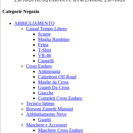
Categorie Negozio
ABBIGLIAMENTO
Casual Tempo Libero
Scarpe
Maglia Bambino
Felpa
T-Shirt
VR-46
Cappelli
Cross Enduro
Antipioggia
Calzettoni Off-Road
Maglie da Cross
Guanti Da Cross
Giacche
Completi Cross Enduro
Tecnico Intimo
Borsoni Zainetti Marsupi
Abbligliamento Neve
Guanti
Maschere e Accessori
Maschere Cross Enduro