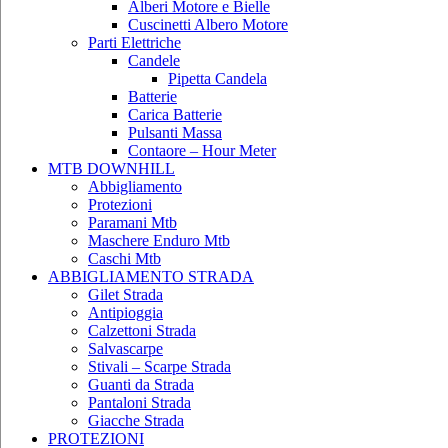
Alberi Motore e Bielle
Cuscinetti Albero Motore
Parti Elettriche
Candele
Pipetta Candela
Batterie
Carica Batterie
Pulsanti Massa
Contaore – Hour Meter
MTB DOWNHILL
Abbigliamento
Protezioni
Paramani Mtb
Maschere Enduro Mtb
Caschi Mtb
ABBIGLIAMENTO STRADA
Gilet Strada
Antipioggia
Calzettoni Strada
Salvascarpe
Stivali – Scarpe Strada
Guanti da Strada
Pantaloni Strada
Giacche Strada
PROTEZIONI