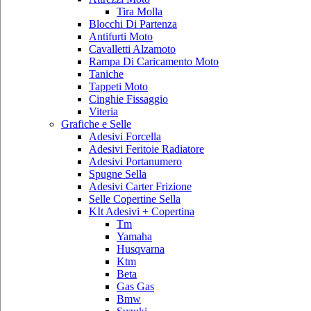
Tira Molla
Blocchi Di Partenza
Antifurti Moto
Cavalletti Alzamoto
Rampa Di Caricamento Moto
Taniche
Tappeti Moto
Cinghie Fissaggio
Viteria
Grafiche e Selle
Adesivi Forcella
Adesivi Feritoie Radiatore
Adesivi Portanumero
Spugne Sella
Adesivi Carter Frizione
Selle Copertine Sella
KIt Adesivi + Copertina
Tm
Yamaha
Husqvarna
Ktm
Beta
Gas Gas
Bmw