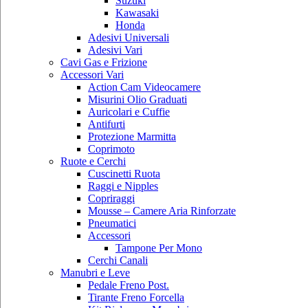
Suzuki
Kawasaki
Honda
Adesivi Universali
Adesivi Vari
Cavi Gas e Frizione
Accessori Vari
Action Cam Videocamere
Misurini Olio Graduati
Auricolari e Cuffie
Antifurti
Protezione Marmitta
Coprimoto
Ruote e Cerchi
Cuscinetti Ruota
Raggi e Nipples
Copriraggi
Mousse – Camere Aria Rinforzate
Pneumatici
Accessori
Tampone Per Mono
Cerchi Canali
Manubri e Leve
Pedale Freno Post.
Tirante Freno Forcella