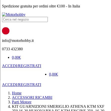
Spedizione gratuita per ordini oltre €100 - In Italia
Products
search
info@motorhobby.it
0733 432380
0,00
€
ACCEDI/REGISTRATI
0,00
€
ACCEDI/REGISTRATI
Home
ACCESSORI RICAMBI
Parti Motore
KIT GUARNIZIONI SMERIGLIO ATHENA KTM SXF
250 16-20 HUSQVARNA FC KTM ENGINE 250 -16-20