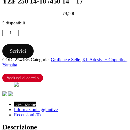
YZF 250 14-18 /450 14 – 17
79,50
€
5 disponibili
KIT
GRAFICHE
BLACKBIRD
YAMAHA
Scrivici
FACTORY
RACING 2016
COD:
2243R6
Categorie:
Grafiche e Selle
,
KIt Adesivi + Copertina
,
YZF
Yamaha
250
14-
Aggiungi al carrello
18
/450
14
–
17
Descrizione
quantità
Informazioni aggiuntive
Recensioni (0)
Descrizione