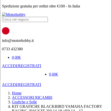
Spedizione gratuita per ordini oltre €100 - In Italia
Products
search
info@motorhobby.it
0733 432380
0,00
€
ACCEDI/REGISTRATI
0,00
€
ACCEDI/REGISTRATI
Home
ACCESSORI RICAMBI
Grafiche e Selle
KIT GRAFICHE BLACKBIRD YAMAHA FACTORY
RACING 2016 YZF 250 14-18 /450 14 – 17