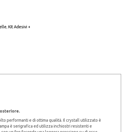
elle
,
KIt Adesivi +
osteriore.
 performanti e di ottima qualità. Il crystall utilizzato è
pa è serigrafica ed utilizza inchiostri resistenti e
vo con un fon facendo una leggera pressione su di esso.