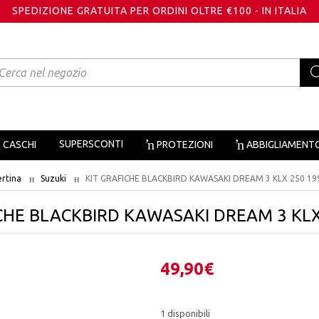
SPEDIZIONE GRATUITA PER ORDINI OLTRE €100 - IN ITALIA
oducts
arch
SUPERSCONTI
CASCHI
PROTEZIONI
ABBIGLIAMENT
ertina
Suzuki
KIT GRAFICHE BLACKBIRD KAWASAKI DREAM 3 KLX 250 199
CHE BLACKBIRD KAWASAKI DREAM 3 KLX
49,90
€
1 disponibili