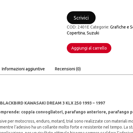
KIT
GRAFICHE
Scrivici
BLACKBIRD
KAWASAKI DREAM
COD:
2401E
Categorie:
Grafiche e S
3
Copertina
,
Suzuki
KLX
250
1993
Aggiungi al carrello
-
1997
quantità
Informazioni aggiuntive
Recensioni (0)
 BLACKBIRD KAWASAKI DREAM 3 KLX 250 1993 – 1997
 comprende: coppia convogliatori, parafango anteriore, parafango p
ive per motocross, enduro, motard, trial sono realizzate con materiali molto
entre l’adesivo ha un collante molto forte e resistente nel tempo. La stam
l’applicazione, per un risultato ottimale bisogna sempre scaldare l’adesi