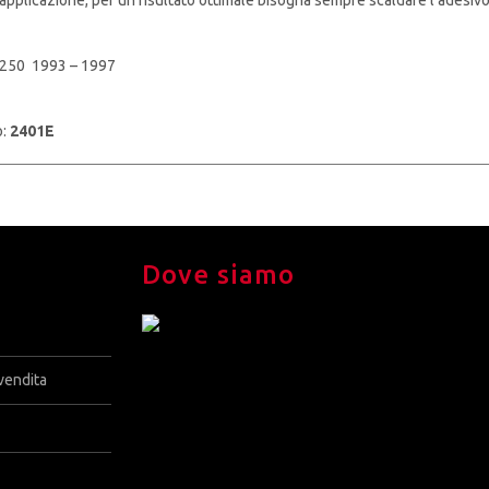
250 1993 – 1997
o:
2401E
Dove siamo
vendita