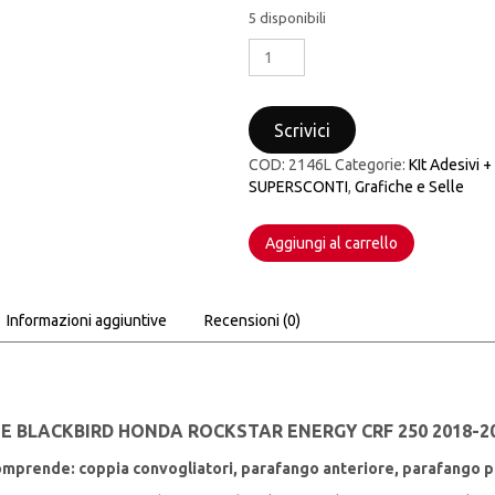
originale
attu
5 disponibili
KIT
era:
è:
GRAFICHE
BLACKBIRD
119,90€.
69,9
HONDA
Scrivici
ROCKSTAR
ENERGY
COD:
2146L
Categorie:
KIt Adesivi 
CRF
SUPERSCONTI
,
Grafiche e Selle
250
2018-
Aggiungi al carrello
2021
CRF
450
2017-
Informazioni aggiuntive
Recensioni (0)
2020
quantità
E BLACKBIRD HONDA ROCKSTAR ENERGY CRF 250 2018-202
 comprende: coppia convogliatori, parafango anteriore, parafango pos