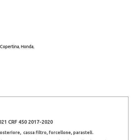
ale
0€.
+ Copertina
,
Honda
,
1 CRF 450 2017-2020
teriore, cassa filtro, forcellone, parasteli.