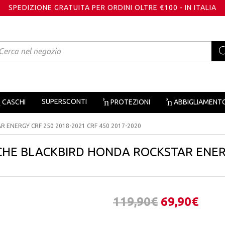
SPEDIZIONE GRATUITA PER ORDINI OLTRE €100 - IN ITALIA
oducts
arch
SUPERSCONTI
CASCHI
PROTEZIONI
ABBIGLIAMENT
 ENERGY CRF 250 2018-2021 CRF 450 2017-2020
CHE BLACKBIRD HONDA ROCKSTAR ENERG
0
Il
Il
119,90
€
69,90
€
prezzo
pre