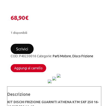
68,90
€
1 disponibili
KIT
DISCHI
Scrivici
FRIZIONE
GUARNITI
COD:
P40230016
Categorie:
Parti Motore
,
Disco Frizione
ATHENA
KTM
SXF
Aggiungi al carrello
250
16-
19
SXF
350
Descrizione
16-
18
KIT DISCHI FRIZIONE GUARNITI ATHENA KTM SXF 250 16-
HUSQVARNA