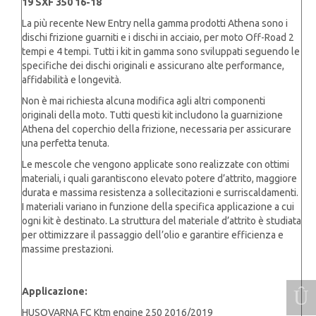
19 SXF 350 16-18
250/350
La più recente New Entry nella gamma prodotti Athena sono i
TC
dischi frizione guarniti e i dischi in acciaio, per moto Off-Road 2
FC
tempi e 4 tempi. Tutti i kit in gamma sono sviluppati seguendo le
16-
specifiche dei dischi originali e assicurano alte performance,
19
affidabilità e longevità.
quantità
Non è mai richiesta alcuna modifica agli altri componenti
originali della moto. Tutti questi kit includono la guarnizione
Athena del coperchio della frizione, necessaria per assicurare
una perfetta tenuta.
Le mescole che vengono applicate sono realizzate con ottimi
materiali, i quali garantiscono elevato potere d’attrito, maggiore
durata e massima resistenza a sollecitazioni e surriscaldamenti.
I materiali variano in funzione della specifica applicazione a cui
ogni kit è destinato. La struttura del materiale d’attrito è studiata
per ottimizzare il passaggio dell’olio e garantire efficienza e
massime prestazioni.
Applicazione:
HUSQVARNA FC Ktm engine 250 2016/2019