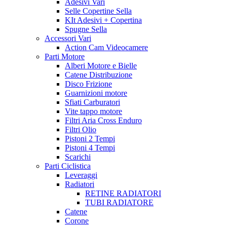
Adesivi Vari
Selle Copertine Sella
KIt Adesivi + Copertina
Spugne Sella
Accessori Vari
Action Cam Videocamere
Parti Motore
Alberi Motore e Bielle
Catene Distribuzione
Disco Frizione
Guarnizioni motore
Sfiati Carburatori
Vite tappo motore
Filtri Aria Cross Enduro
Filtri Olio
Pistoni 2 Tempi
Pistoni 4 Tempi
Scarichi
Parti Ciclistica
Leveraggi
Radiatori
RETINE RADIATORI
TUBI RADIATORE
Catene
Corone