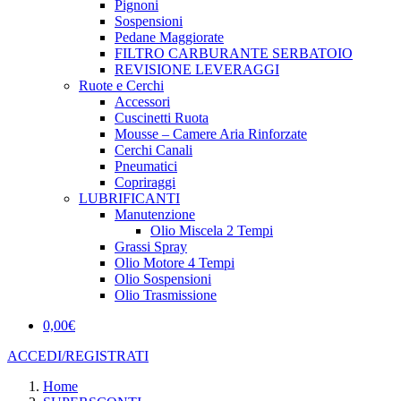
Pignoni
Sospensioni
Pedane Maggiorate
FILTRO CARBURANTE SERBATOIO
REVISIONE LEVERAGGI
Ruote e Cerchi
Accessori
Cuscinetti Ruota
Mousse – Camere Aria Rinforzate
Cerchi Canali
Pneumatici
Copriraggi
LUBRIFICANTI
Manutenzione
Olio Miscela 2 Tempi
Grassi Spray
Olio Motore 4 Tempi
Olio Sospensioni
Olio Trasmissione
0,00
€
ACCEDI/REGISTRATI
Home