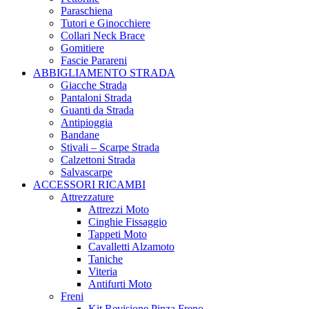
Paraschiena
Tutori e Ginocchiere
Collari Neck Brace
Gomitiere
Fascie Parareni
ABBIGLIAMENTO STRADA
Giacche Strada
Pantaloni Strada
Guanti da Strada
Antipioggia
Bandane
Stivali – Scarpe Strada
Calzettoni Strada
Salvascarpe
ACCESSORI RICAMBI
Attrezzature
Attrezzi Moto
Cinghie Fissaggio
Tappeti Moto
Cavalletti Alzamoto
Taniche
Viteria
Antifurti Moto
Freni
Kit Revisione Pinza Freno