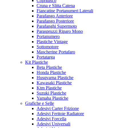
Copridisco
Cruna e Slitta Catena
Fiancatine Portanumeri Laterali
Parafango Anteriore
Parafango Posteriore
Parafanghi Supermoto
Paraspruzzi Riparo Mono
Portanumero
Plastiche Vintage
Sottomotore
Mascherine Portafaro
Portatarga
Kit Plastiche
Beta Plastiche
Honda Plastiche
Husqvarna Plastiche
Kawasaki Plastiche
Ktm Plastiche
Suzuki Plastiche
Yamaha Plastiche
Grafiche e Selle
Adesivi Carter Frizione
Adesivi Feritoie Radiatore
Adesivi Forcella
Adesivi Universali