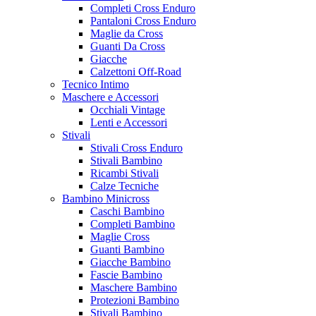
Completi Cross Enduro
Pantaloni Cross Enduro
Maglie da Cross
Guanti Da Cross
Giacche
Calzettoni Off-Road
Tecnico Intimo
Maschere e Accessori
Occhiali Vintage
Lenti e Accessori
Stivali
Stivali Cross Enduro
Stivali Bambino
Ricambi Stivali
Calze Tecniche
Bambino Minicross
Caschi Bambino
Completi Bambino
Maglie Cross
Guanti Bambino
Giacche Bambino
Fascie Bambino
Maschere Bambino
Protezioni Bambino
Stivali Bambino