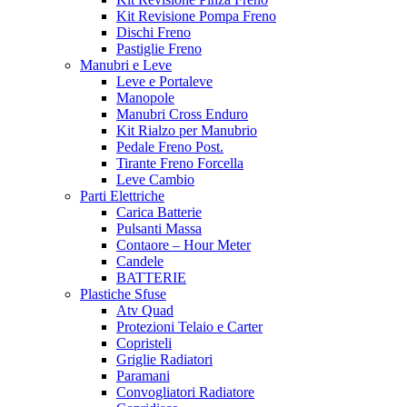
Kit Revisione Pompa Freno
Dischi Freno
Pastiglie Freno
Manubri e Leve
Leve e Portaleve
Manopole
Manubri Cross Enduro
Kit Rialzo per Manubrio
Pedale Freno Post.
Tirante Freno Forcella
Leve Cambio
Parti Elettriche
Carica Batterie
Pulsanti Massa
Contaore – Hour Meter
Candele
BATTERIE
Plastiche Sfuse
Atv Quad
Protezioni Telaio e Carter
Copristeli
Griglie Radiatori
Paramani
Convogliatori Radiatore