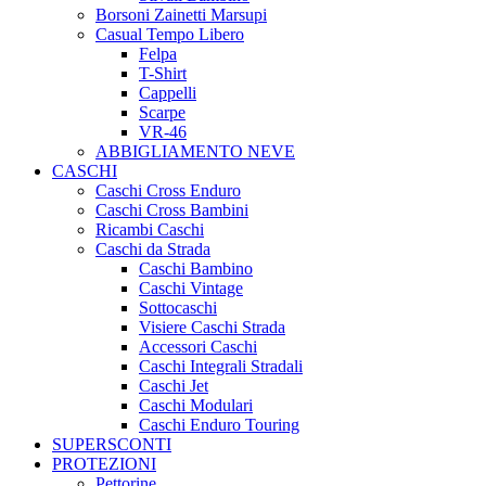
Borsoni Zainetti Marsupi
Casual Tempo Libero
Felpa
T-Shirt
Cappelli
Scarpe
VR-46
ABBIGLIAMENTO NEVE
CASCHI
Caschi Cross Enduro
Caschi Cross Bambini
Ricambi Caschi
Caschi da Strada
Caschi Bambino
Caschi Vintage
Sottocaschi
Visiere Caschi Strada
Accessori Caschi
Caschi Integrali Stradali
Caschi Jet
Caschi Modulari
Caschi Enduro Touring
SUPERSCONTI
PROTEZIONI
Pettorine