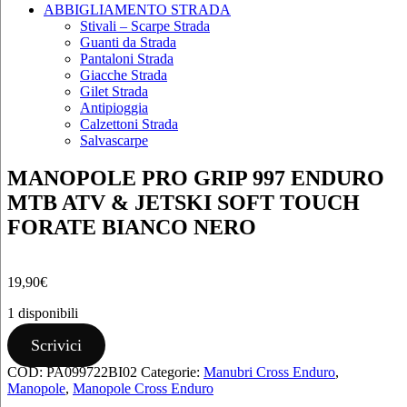
ABBIGLIAMENTO STRADA
Stivali – Scarpe Strada
Guanti da Strada
Pantaloni Strada
Giacche Strada
Gilet Strada
Antipioggia
Calzettoni Strada
Salvascarpe
MANOPOLE PRO GRIP 997 ENDURO
MTB ATV & JETSKI SOFT TOUCH
FORATE BIANCO NERO
19,90
€
1 disponibili
MANOPOLE
Scrivici
PRO
COD:
PA099722BI02
Categorie:
Manubri Cross Enduro
,
GRIP
Manopole
,
Manopole Cross Enduro
997