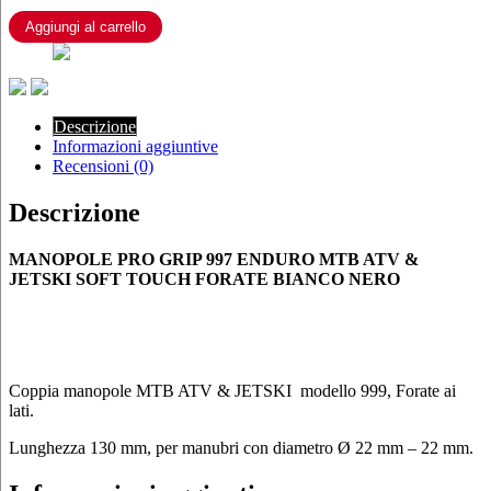
ENDURO
MTB
Aggiungi al carrello
ATV
&
JETSKI
SOFT
TOUCH
Descrizione
FORATE
Informazioni aggiuntive
BIANCO
Recensioni (0)
NERO
quantità
Descrizione
MANOPOLE PRO GRIP 997
ENDURO MTB ATV &
JETSKI SOFT TOUCH FORATE BIANCO NERO
Coppia manopole MTB ATV & JETSKI modello 999, Forate ai
lati.
Lunghezza 130 mm, per manubri con diametro Ø 22 mm – 22 mm.