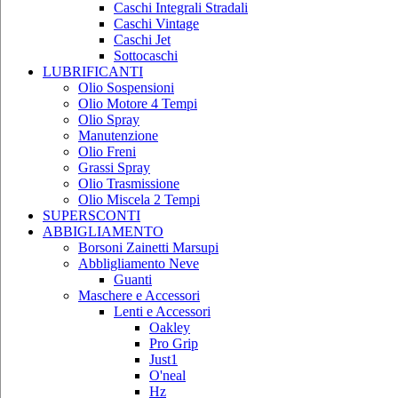
Caschi Integrali Stradali
Caschi Vintage
Caschi Jet
Sottocaschi
LUBRIFICANTI
Olio Sospensioni
Olio Motore 4 Tempi
Olio Spray
Manutenzione
Olio Freni
Grassi Spray
Olio Trasmissione
Olio Miscela 2 Tempi
SUPERSCONTI
ABBIGLIAMENTO
Borsoni Zainetti Marsupi
Abbligliamento Neve
Guanti
Maschere e Accessori
Lenti e Accessori
Oakley
Pro Grip
Just1
O'neal
Hz