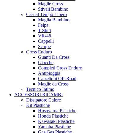
Maglie Cross
Stivali Bambino
Casual Tempo Libero
Maglia Bambino
Felpa
T-Shirt
VR-46
Cappelli
Scarpe
Cross Enduro
Guanti Da Cross
Giacche
Completi Cross Enduro
Antipioggia
Calzettoni Off-Road
Maglie da Cross
Tecnico Intimo
ACCESSORI RICAMBI
Dissipatore Calore
Kit Plastiche
Husqvarna Plastiche
Honda Plastiche
Kawasaki Plastiche
Yamaha Plastiche
Gas Gas Plastiche