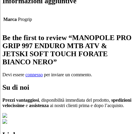
Informazioni aggiuntive
Marca
Progrip
Be the first to review “MANOPOLE PRO
GRIP 997 ENDURO MTB ATV &
JETSKI SOFT TOUCH FORATE
BIANCO NERO”
Devi essere
connesso
per inviare un commento.
Su di noi
Prezzi vantaggiosi
, disponibilità immediata del prodotto,
spedizioni
velocissime
e
assistenza
ai nostri clienti prima e dopo l’acquisto.