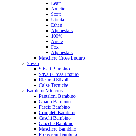
Leatt
Arnette
Scott
Utopia
Ethen
Alpinestars
100%
Ariete
Fox
Alpinestars
Maschere Cross Enduro
Stivali
Stivali Bambino
Stivali Cross Enduro
Ricambi Stivali
Calze Tecniche
Bambino Minicross
Pantaloni Bambino
Guanti Bambino
Fascie Bambino
Completi Bambino
Caschi Bambino
Giacche Bambino
Maschere Bambino
Protezioni Bambino