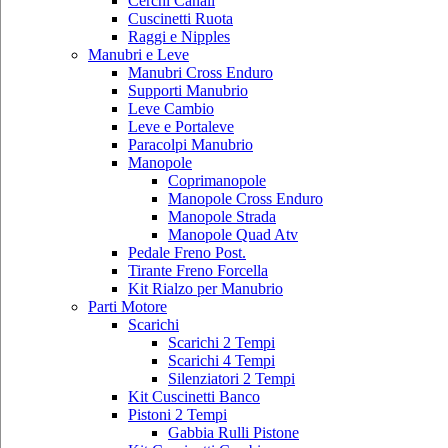
Cerchi Canali
Cuscinetti Ruota
Raggi e Nipples
Manubri e Leve
Manubri Cross Enduro
Supporti Manubrio
Leve Cambio
Leve e Portaleve
Paracolpi Manubrio
Manopole
Coprimanopole
Manopole Cross Enduro
Manopole Strada
Manopole Quad Atv
Pedale Freno Post.
Tirante Freno Forcella
Kit Rialzo per Manubrio
Parti Motore
Scarichi
Scarichi 2 Tempi
Scarichi 4 Tempi
Silenziatori 2 Tempi
Kit Cuscinetti Banco
Pistoni 2 Tempi
Gabbia Rulli Pistone