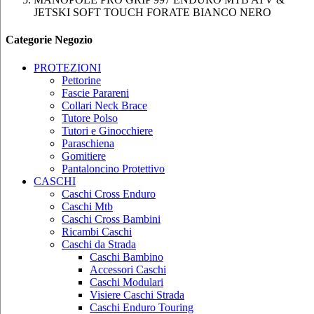
JETSKI SOFT TOUCH FORATE BIANCO NERO
Categorie Negozio
PROTEZIONI
Pettorine
Fascie Parareni
Collari Neck Brace
Tutore Polso
Tutori e Ginocchiere
Paraschiena
Gomitiere
Pantaloncino Protettivo
CASCHI
Caschi Cross Enduro
Caschi Mtb
Caschi Cross Bambini
Ricambi Caschi
Caschi da Strada
Caschi Bambino
Accessori Caschi
Caschi Modulari
Visiere Caschi Strada
Caschi Enduro Touring