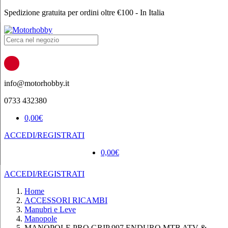
Spedizione gratuita per ordini oltre €100 - In Italia
Products
search
info@motorhobby.it
0733 432380
0,00
€
ACCEDI/REGISTRATI
0,00
€
ACCEDI/REGISTRATI
Home
ACCESSORI RICAMBI
Manubri e Leve
Manopole
MANOPOLE PRO GRIP 997 ENDURO MTB ATV &