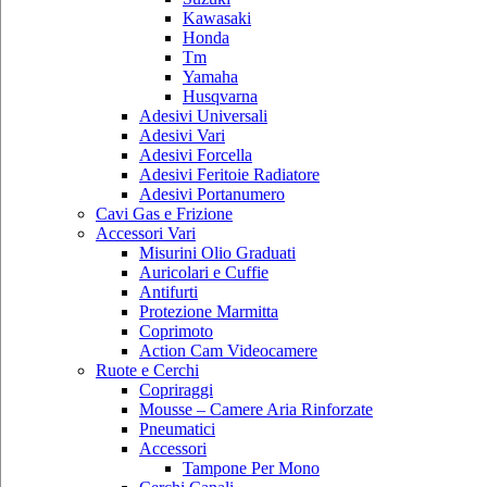
Kawasaki
Honda
Tm
Yamaha
Husqvarna
Adesivi Universali
Adesivi Vari
Adesivi Forcella
Adesivi Feritoie Radiatore
Adesivi Portanumero
Cavi Gas e Frizione
Accessori Vari
Misurini Olio Graduati
Auricolari e Cuffie
Antifurti
Protezione Marmitta
Coprimoto
Action Cam Videocamere
Ruote e Cerchi
Copriraggi
Mousse – Camere Aria Rinforzate
Pneumatici
Accessori
Tampone Per Mono