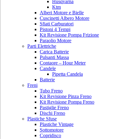
Husqvarna
Ktm
Alberi Motore e Bielle
Cuscinetti Albero Motore
Sfiati Carburatori
Pistoni 4 Tempi
Kit Revisione Pompa Frizione
Paraolio Motore
Parti Elettriche
Carica Batterie
Pulsanti Massa
Contaore – Hour Meter
Candele
Pipetta Candela
Batterie
Freni
Tubo Freno
Kit Revisione Pinza Freno
Kit Revisione Pompa Freno
Pastiglie Freno
Dischi Freno
Plastiche Sfuse
Plastiche Vintage
Sottomotore
Copridisco