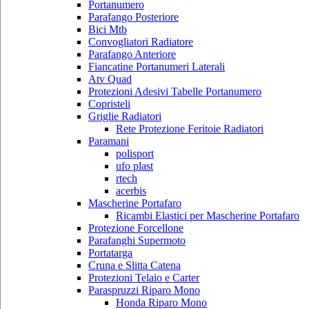
Portanumero
Parafango Posteriore
Bici Mtb
Convogliatori Radiatore
Parafango Anteriore
Fiancatine Portanumeri Laterali
Atv Quad
Protezioni Adesivi Tabelle Portanumero
Copristeli
Griglie Radiatori
Rete Protezione Feritoie Radiatori
Paramani
polisport
ufo plast
rtech
acerbis
Mascherine Portafaro
Ricambi Elastici per Mascherine Portafaro
Protezione Forcellone
Parafanghi Supermoto
Portatarga
Cruna e Slitta Catena
Protezioni Telaio e Carter
Paraspruzzi Riparo Mono
Honda Riparo Mono