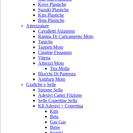
Kove Plastiche
Suzuki Plastiche
Ktm Plastiche
Beta Plastiche
Attrezzature
Cavalletti Alzamoto
Rampa Di Caricamento Moto
Taniche
Tappeti Moto
Cinghie Fissaggio
Viteria
Attrezzi Moto
Tira Molla
Blocchi Di Partenza
Antifurti Moto
Grafiche e Selle
Spugne Sella
Adesivi Carter Frizione
Selle Copertine Sella
KIt Adesivi + Copertina
Ktm
Beta
Gas Gas
Bmw
Suzuki