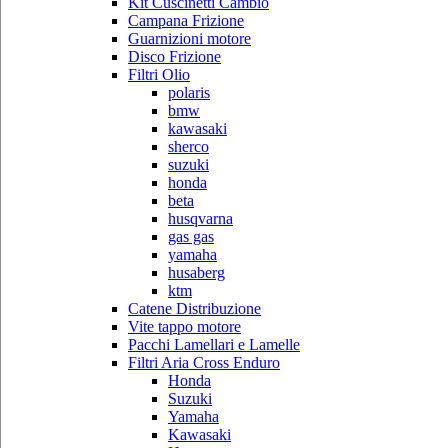
Kit Cuscinetti Cambio
Campana Frizione
Guarnizioni motore
Disco Frizione
Filtri Olio
polaris
bmw
kawasaki
sherco
suzuki
honda
beta
husqvarna
gas gas
yamaha
husaberg
ktm
Catene Distribuzione
Vite tappo motore
Pacchi Lamellari e Lamelle
Filtri Aria Cross Enduro
Honda
Suzuki
Yamaha
Kawasaki