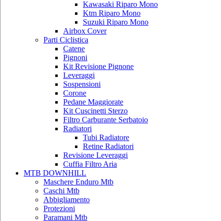
Kawasaki Riparo Mono
Ktm Riparo Mono
Suzuki Riparo Mono
Airbox Cover
Parti Ciclistica
Catene
Pignoni
Kit Revisione Pignone
Leveraggi
Sospensioni
Corone
Pedane Maggiorate
Kit Cuscinetti Sterzo
Filtro Carburante Serbatoio
Radiatori
Tubi Radiatore
Retine Radiatori
Revisione Leveraggi
Cuffia Filtro Aria
MTB DOWNHILL
Maschere Enduro Mtb
Caschi Mtb
Abbigliamento
Protezioni
Paramani Mtb