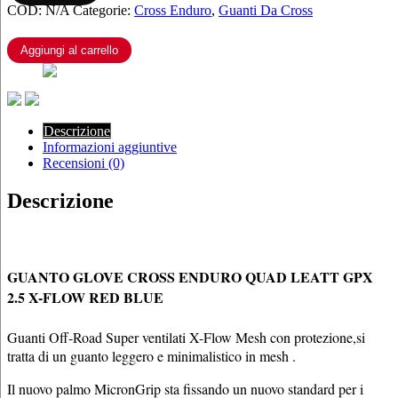
COD:
N/A
Categorie:
Cross Enduro
,
Guanti Da Cross
LEATT
GPX
2.5
Aggiungi al carrello
X-
FLOW
RED
BLUE
quantità
Descrizione
Informazioni aggiuntive
Recensioni (0)
Descrizione
GUANTO GLOVE CROSS ENDURO QUAD LEATT GPX
2.5 X-FLOW RED BLUE
Guanti Off-Road Super ventilati X-Flow Mesh con protezione,si
tratta di un guanto leggero e minimalistico in mesh .
Il nuovo palmo MicronGrip sta fissando un nuovo standard per i