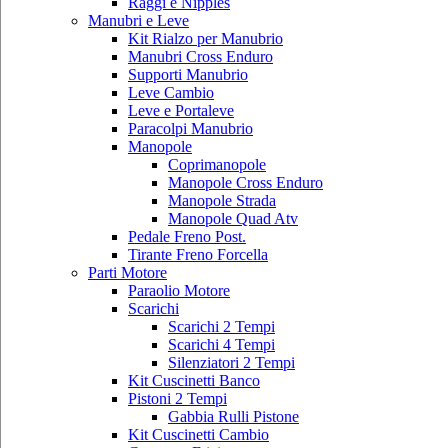
Raggi e Nipples
Manubri e Leve
Kit Rialzo per Manubrio
Manubri Cross Enduro
Supporti Manubrio
Leve Cambio
Leve e Portaleve
Paracolpi Manubrio
Manopole
Coprimanopole
Manopole Cross Enduro
Manopole Strada
Manopole Quad Atv
Pedale Freno Post.
Tirante Freno Forcella
Parti Motore
Paraolio Motore
Scarichi
Scarichi 2 Tempi
Scarichi 4 Tempi
Silenziatori 2 Tempi
Kit Cuscinetti Banco
Pistoni 2 Tempi
Gabbia Rulli Pistone
Kit Cuscinetti Cambio