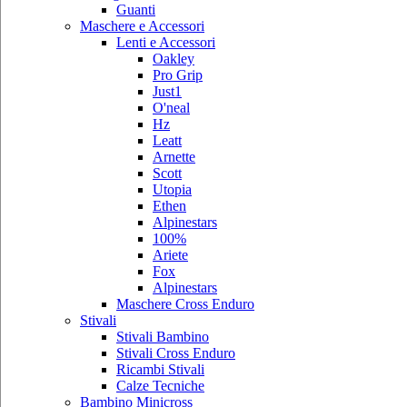
Guanti
Maschere e Accessori
Lenti e Accessori
Oakley
Pro Grip
Just1
O'neal
Hz
Leatt
Arnette
Scott
Utopia
Ethen
Alpinestars
100%
Ariete
Fox
Alpinestars
Maschere Cross Enduro
Stivali
Stivali Bambino
Stivali Cross Enduro
Ricambi Stivali
Calze Tecniche
Bambino Minicross