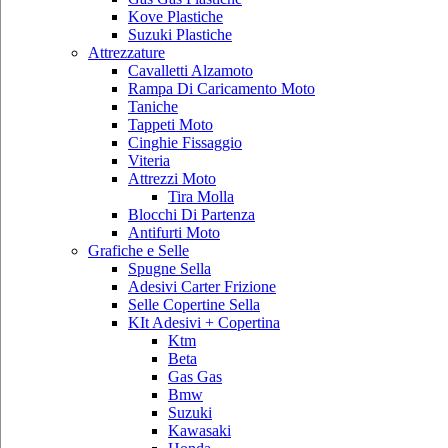
Kove Plastiche
Suzuki Plastiche
Attrezzature
Cavalletti Alzamoto
Rampa Di Caricamento Moto
Taniche
Tappeti Moto
Cinghie Fissaggio
Viteria
Attrezzi Moto
Tira Molla
Blocchi Di Partenza
Antifurti Moto
Grafiche e Selle
Spugne Sella
Adesivi Carter Frizione
Selle Copertine Sella
KIt Adesivi + Copertina
Ktm
Beta
Gas Gas
Bmw
Suzuki
Kawasaki