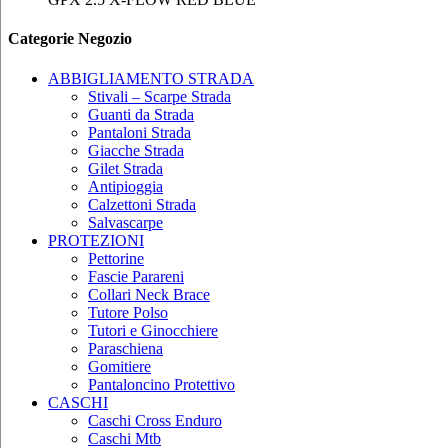
Categorie Negozio
ABBIGLIAMENTO STRADA
Stivali – Scarpe Strada
Guanti da Strada
Pantaloni Strada
Giacche Strada
Gilet Strada
Antipioggia
Calzettoni Strada
Salvascarpe
PROTEZIONI
Pettorine
Fascie Parareni
Collari Neck Brace
Tutore Polso
Tutori e Ginocchiere
Paraschiena
Gomitiere
Pantaloncino Protettivo
CASCHI
Caschi Cross Enduro
Caschi Mtb