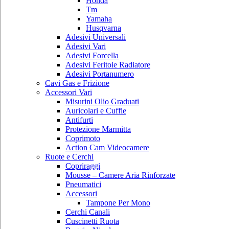
Honda
Tm
Yamaha
Husqvarna
Adesivi Universali
Adesivi Vari
Adesivi Forcella
Adesivi Feritoie Radiatore
Adesivi Portanumero
Cavi Gas e Frizione
Accessori Vari
Misurini Olio Graduati
Auricolari e Cuffie
Antifurti
Protezione Marmitta
Coprimoto
Action Cam Videocamere
Ruote e Cerchi
Copriraggi
Mousse – Camere Aria Rinforzate
Pneumatici
Accessori
Tampone Per Mono
Cerchi Canali
Cuscinetti Ruota