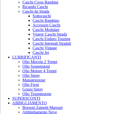
Caschi Cross Bambini
Ricambi Caschi
Caschi da Strada
Sottocaschi
Caschi Bambino
Accessori Caschi
Caschi Modulari
Visiere Caschi Strada
Caschi Enduro Touring
Caschi Integrali Stradali
Caschi Vintage
Caschi Jet
LUBRIFICANTI
Olio Miscela 2 Tempi
Olio Sospensioni
Olio Motore 4 Tempi
Olio Spray
Manutenzione
Olio Freni
Grassi Spray
Olio Trasmissione
SUPERSCONTI
ABBIGLIAMENTO
Borsoni Zainetti Marsupi
Abbligliamento Neve