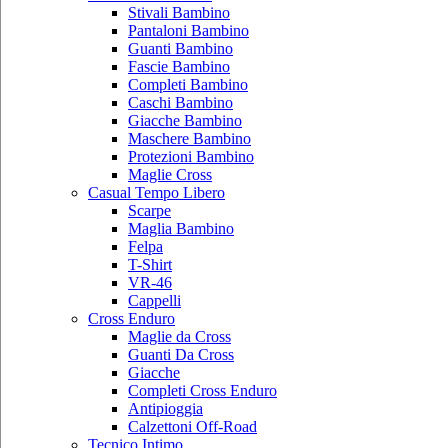
Stivali Bambino
Pantaloni Bambino
Guanti Bambino
Fascie Bambino
Completi Bambino
Caschi Bambino
Giacche Bambino
Maschere Bambino
Protezioni Bambino
Maglie Cross
Casual Tempo Libero
Scarpe
Maglia Bambino
Felpa
T-Shirt
VR-46
Cappelli
Cross Enduro
Maglie da Cross
Guanti Da Cross
Giacche
Completi Cross Enduro
Antipioggia
Calzettoni Off-Road
Tecnico Intimo