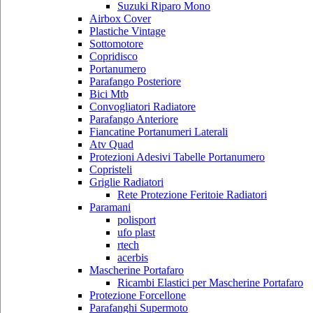
Suzuki Riparo Mono
Airbox Cover
Plastiche Vintage
Sottomotore
Copridisco
Portanumero
Parafango Posteriore
Bici Mtb
Convogliatori Radiatore
Parafango Anteriore
Fiancatine Portanumeri Laterali
Atv Quad
Protezioni Adesivi Tabelle Portanumero
Copristeli
Griglie Radiatori
Rete Protezione Feritoie Radiatori
Paramani
polisport
ufo plast
rtech
acerbis
Mascherine Portafaro
Ricambi Elastici per Mascherine Portafaro
Protezione Forcellone
Parafanghi Supermoto