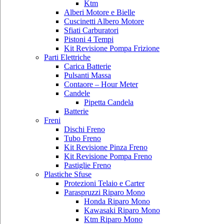
Ktm
Alberi Motore e Bielle
Cuscinetti Albero Motore
Sfiati Carburatori
Pistoni 4 Tempi
Kit Revisione Pompa Frizione
Parti Elettriche
Carica Batterie
Pulsanti Massa
Contaore – Hour Meter
Candele
Pipetta Candela
Batterie
Freni
Dischi Freno
Tubo Freno
Kit Revisione Pinza Freno
Kit Revisione Pompa Freno
Pastiglie Freno
Plastiche Sfuse
Protezioni Telaio e Carter
Paraspruzzi Riparo Mono
Honda Riparo Mono
Kawasaki Riparo Mono
Ktm Riparo Mono