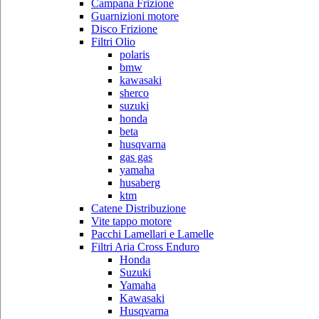
Campana Frizione
Guarnizioni motore
Disco Frizione
Filtri Olio
polaris
bmw
kawasaki
sherco
suzuki
honda
beta
husqvarna
gas gas
yamaha
husaberg
ktm
Catene Distribuzione
Vite tappo motore
Pacchi Lamellari e Lamelle
Filtri Aria Cross Enduro
Honda
Suzuki
Yamaha
Kawasaki
Husqvarna