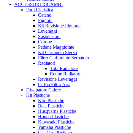
ACCESSORI RICAMBI
Parti Ciclistica
Catene
Pignoni
Kit Revisione Pignone
Leveraggi
Sospensioni
Corone
Pedane Maggiorate
Kit Cuscinetti Sterzo
Filtro Carburante Serbatoio
Radiatori
Tubi Radiatore
Retine Radiatori
Revisione Leveraggi
Cuffia Filtro Aria
Dissipatore Calore
Kit Plastiche
Ktm Plastiche
Beta Plastiche
Husqvarna Plastiche
Honda Plastiche
Kawasaki Plastiche
Yamaha Plastiche
Gas Gas Plastiche