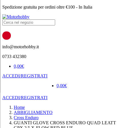
Spedizione gratuita per ordini oltre €100 - In Italia
Products
search
info@motorhobby.it
0733 432380
0,00
€
ACCEDI/REGISTRATI
0,00
€
ACCEDI/REGISTRATI
Home
ABBIGLIAMENTO
Cross Enduro
GUANTI GLOVE CROSS ENDURO QUAD LEATT
GPX 2.5 X-FLOW RED BLUE