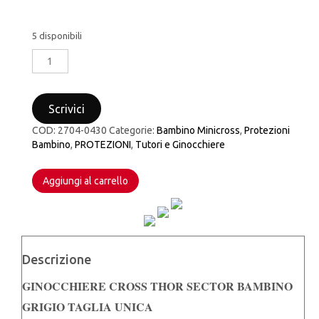
5 disponibili
GINOCCHIERE
CROSS
THOR
SECTOR
Scrivici
BAMBINO
GRIGIO
COD:
2704-0430
Categorie:
Bambino Minicross
,
Protezioni
TAGLIA
Bambino
,
PROTEZIONI
,
Tutori e Ginocchiere
UNICA
quantità
Aggiungi al carrello
Descrizione
GINOCCHIERE CROSS THOR SECTOR BAMBINO
GRIGIO TAGLIA UNICA