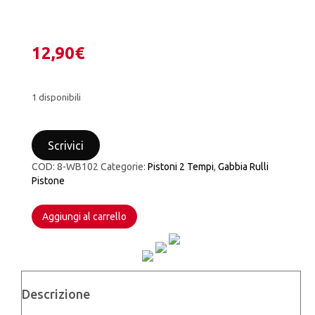
12,90
€
1 disponibili
GABBIA
RULLI
Scrivici
PISTONE
WRIST
COD:
8-WB102
Categorie:
Pistoni 2 Tempi
,
Gabbia Rulli
PIN
Pistone
VERTEX
KTM
SX
Aggiungi al carrello
65
2000-
2022
HUSQVARNA
TC
Descrizione
65
2017-