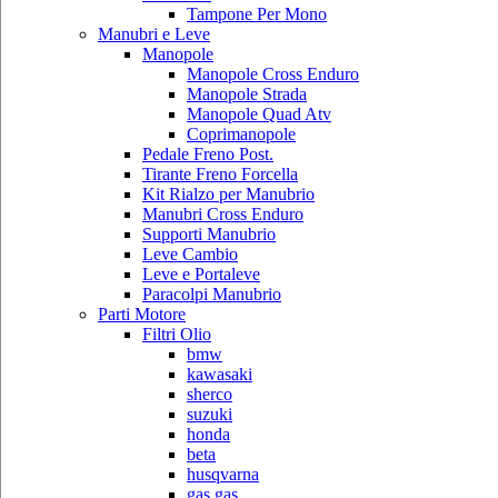
Tampone Per Mono
Manubri e Leve
Manopole
Manopole Cross Enduro
Manopole Strada
Manopole Quad Atv
Coprimanopole
Pedale Freno Post.
Tirante Freno Forcella
Kit Rialzo per Manubrio
Manubri Cross Enduro
Supporti Manubrio
Leve Cambio
Leve e Portaleve
Paracolpi Manubrio
Parti Motore
Filtri Olio
bmw
kawasaki
sherco
suzuki
honda
beta
husqvarna
gas gas