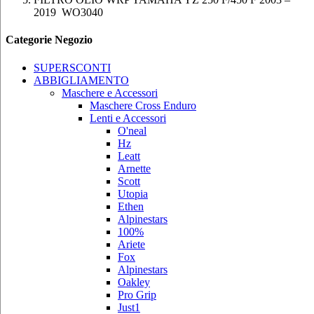
2019 WO3040
Categorie Negozio
SUPERSCONTI
ABBIGLIAMENTO
Maschere e Accessori
Maschere Cross Enduro
Lenti e Accessori
O'neal
Hz
Leatt
Arnette
Scott
Utopia
Ethen
Alpinestars
100%
Ariete
Fox
Alpinestars
Oakley
Pro Grip
Just1