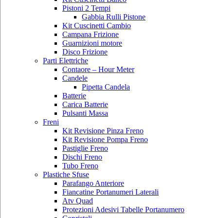
Pistoni 2 Tempi
Gabbia Rulli Pistone
Kit Cuscinetti Cambio
Campana Frizione
Guarnizioni motore
Disco Frizione
Parti Elettriche
Contaore – Hour Meter
Candele
Pipetta Candela
Batterie
Carica Batterie
Pulsanti Massa
Freni
Kit Revisione Pinza Freno
Kit Revisione Pompa Freno
Pastiglie Freno
Dischi Freno
Tubo Freno
Plastiche Sfuse
Parafango Anteriore
Fiancatine Portanumeri Laterali
Atv Quad
Protezioni Adesivi Tabelle Portanumero