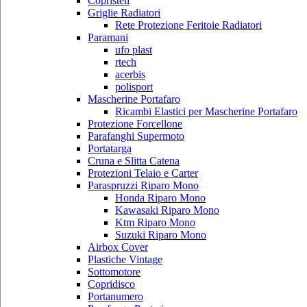
Copristeli
Griglie Radiatori
Rete Protezione Feritoie Radiatori
Paramani
ufo plast
rtech
acerbis
polisport
Mascherine Portafaro
Ricambi Elastici per Mascherine Portafaro
Protezione Forcellone
Parafanghi Supermoto
Portatarga
Cruna e Slitta Catena
Protezioni Telaio e Carter
Paraspruzzi Riparo Mono
Honda Riparo Mono
Kawasaki Riparo Mono
Ktm Riparo Mono
Suzuki Riparo Mono
Airbox Cover
Plastiche Vintage
Sottomotore
Copridisco
Portanumero