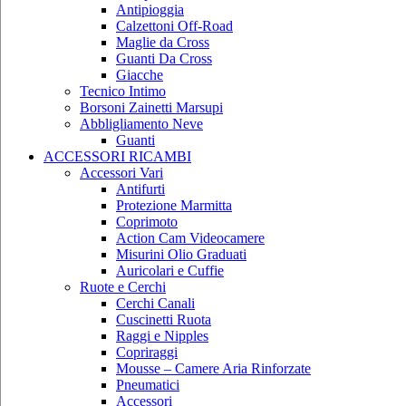
Antipioggia
Calzettoni Off-Road
Maglie da Cross
Guanti Da Cross
Giacche
Tecnico Intimo
Borsoni Zainetti Marsupi
Abbligliamento Neve
Guanti
ACCESSORI RICAMBI
Accessori Vari
Antifurti
Protezione Marmitta
Coprimoto
Action Cam Videocamere
Misurini Olio Graduati
Auricolari e Cuffie
Ruote e Cerchi
Cerchi Canali
Cuscinetti Ruota
Raggi e Nipples
Copriraggi
Mousse – Camere Aria Rinforzate
Pneumatici
Accessori