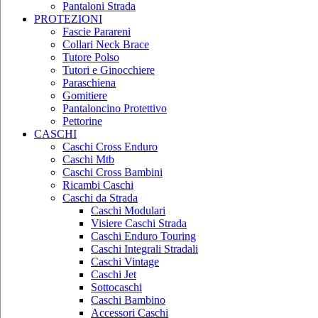
Pantaloni Strada
PROTEZIONI
Fascie Parareni
Collari Neck Brace
Tutore Polso
Tutori e Ginocchiere
Paraschiena
Gomitiere
Pantaloncino Protettivo
Pettorine
CASCHI
Caschi Cross Enduro
Caschi Mtb
Caschi Cross Bambini
Ricambi Caschi
Caschi da Strada
Caschi Modulari
Visiere Caschi Strada
Caschi Enduro Touring
Caschi Integrali Stradali
Caschi Vintage
Caschi Jet
Sottocaschi
Caschi Bambino
Accessori Caschi