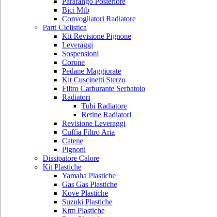
Parafango Posteriore
Bici Mtb
Convogliatori Radiatore
Parti Ciclistica
Kit Revisione Pignone
Leveraggi
Sospensioni
Corone
Pedane Maggiorate
Kit Cuscinetti Sterzo
Filtro Carburante Serbatoio
Radiatori
Tubi Radiatore
Retine Radiatori
Revisione Leveraggi
Cuffia Filtro Aria
Catene
Pignoni
Dissipatore Calore
Kit Plastiche
Yamaha Plastiche
Gas Gas Plastiche
Kove Plastiche
Suzuki Plastiche
Ktm Plastiche