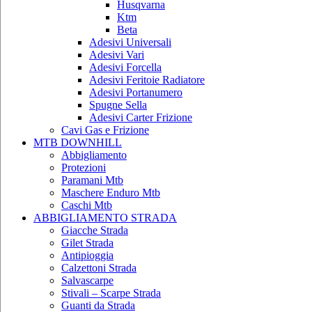
Husqvarna
Ktm
Beta
Adesivi Universali
Adesivi Vari
Adesivi Forcella
Adesivi Feritoie Radiatore
Adesivi Portanumero
Spugne Sella
Adesivi Carter Frizione
Cavi Gas e Frizione
MTB DOWNHILL
Abbigliamento
Protezioni
Paramani Mtb
Maschere Enduro Mtb
Caschi Mtb
ABBIGLIAMENTO STRADA
Giacche Strada
Gilet Strada
Antipioggia
Calzettoni Strada
Salvascarpe
Stivali – Scarpe Strada
Guanti da Strada