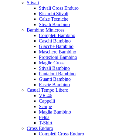
Stivali
Stivali Cross Enduro
Ricambi Stivali
Calze Tecniche
Stivali Bambino
Bambino Minicross
Completi Bambino
Caschi Bambino
Giacche Bambino
Maschere Bambino
Protezioni Bambino
Maglie Cross
Stivali Bambino
Pantaloni Bambino
Guanti Bambino
Fascie Bambino
Casual Tempo Libero
VR-46
Cappelli
Scarpe
Maglia Bambino
Felpa
T-Shirt
Cross Enduro
Completi Cross Enduro