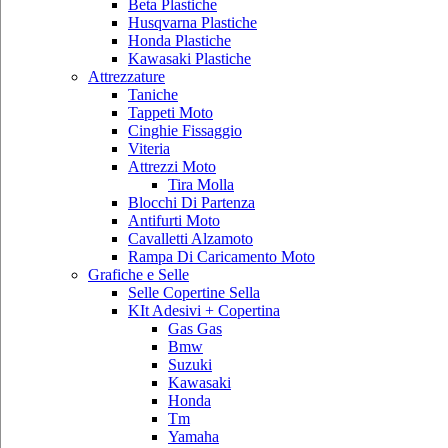
Beta Plastiche
Husqvarna Plastiche
Honda Plastiche
Kawasaki Plastiche
Attrezzature
Taniche
Tappeti Moto
Cinghie Fissaggio
Viteria
Attrezzi Moto
Tira Molla
Blocchi Di Partenza
Antifurti Moto
Cavalletti Alzamoto
Rampa Di Caricamento Moto
Grafiche e Selle
Selle Copertine Sella
KIt Adesivi + Copertina
Gas Gas
Bmw
Suzuki
Kawasaki
Honda
Tm
Yamaha