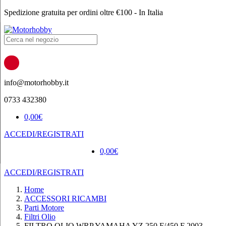
Spedizione gratuita per ordini oltre €100 - In Italia
Products
search
info@motorhobby.it
0733 432380
0,00
€
ACCEDI/REGISTRATI
0,00
€
ACCEDI/REGISTRATI
Home
ACCESSORI RICAMBI
Parti Motore
Filtri Olio
FILTRO OLIO WRP YAMAHA YZ 250 F/450 F 2003 –