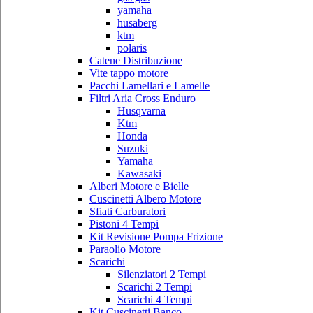
yamaha
husaberg
ktm
polaris
Catene Distribuzione
Vite tappo motore
Pacchi Lamellari e Lamelle
Filtri Aria Cross Enduro
Husqvarna
Ktm
Honda
Suzuki
Yamaha
Kawasaki
Alberi Motore e Bielle
Cuscinetti Albero Motore
Sfiati Carburatori
Pistoni 4 Tempi
Kit Revisione Pompa Frizione
Paraolio Motore
Scarichi
Silenziatori 2 Tempi
Scarichi 2 Tempi
Scarichi 4 Tempi
Kit Cuscinetti Banco