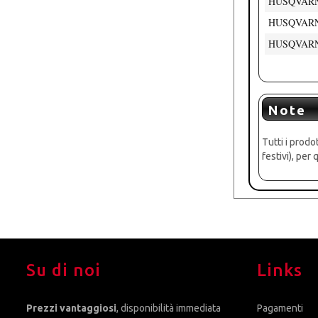
HUSQVARNA 
HUSQVARNA 
HUSQVARNA 
Note
Tutti i prodo
festivi), pe
Su di noi
Links
Prezzi vantaggiosi
, disponibilità immediata
Pagamenti