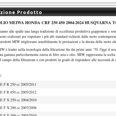
izione Prodotto
LIO MEIWA HONDA CRF 250 450 2004-2024 HUSQVARNA TC
hanno alle spalle una lunga tradizione di eccellenza produttiva giapponese e son
ono realizzati per rispettare i più alti standard richiesti dalle moto contemporan
i prodotti MIW migliorano sensibilmente le prestazioni e la durata delle moto ch
W è leader nella tecnologia della filtrazione fin dai primi anni ‘70. Oggi il nos
na gamma particolarmente estesa di filtri aria e olio. MIW rappresenta la scelta 
l campo della filtrazione e con prodotti in grado di rispondere alle necessità d
:
F R 250 cc 2005/2011
F R 450 cc 2005/2012
F X 250 cc 2004/2010
F X 290 cc 2007/2008
F X 300 cc 2004/2010