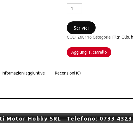
FILTRO
OLIO
MEIWA
HONDA
Scrivici
CRF
250
COD:
268116
Categorie:
Filtri Olio
,
450
2004-
Aggiungi al carrello
2024
HUSQVARNA
TC-
TE
Informazioni aggiuntive
Recensioni (0)
2010-
2013
quantità
ti Motor Hobby SRL Telefono: 0733 4323