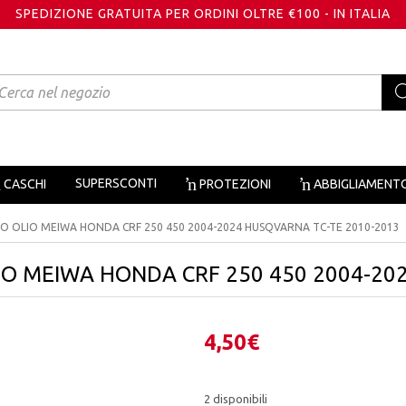
SPEDIZIONE GRATUITA PER ORDINI OLTRE €100 - IN ITALIA
oducts
arch
SUPERSCONTI
CASCHI
PROTEZIONI
ABBIGLIAMENT
RO OLIO MEIWA HONDA CRF 250 450 2004-2024 HUSQVARNA TC-TE 2010-2013
IO MEIWA HONDA CRF 250 450 2004-20
4,50
€
2 disponibili