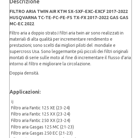
Descrizione
FE-
FILTRO ARIA TWIN AIR KTM SX-SXF-EXC-EXCF 2017-2022
FS
HUSQVARNA TC-TE-FC-FE-FS TX-FX 2017-2022 GAS GAS
TX-
MC-EC 2022
FX
2017-
Filtro aria a doppio strato.I filtri aria twin air sono realizzati in
2022
materiali di alta qualità per incrementare rendimento e
GAS
prestazioni; sono scelti dai migliori piloti del mondiale e
GAS
supercross Usa. Sono leggermante più piccoli dei filtri originali
MC-
montati di serie sulle moto al fine di incrementare il flusso d’aria
EC
intorno al filtro e migliorare la circolazione.
2021-
Doppia densità.
2023
quantità
Applicazioni:
Filtro aria Fantic 125 XE (23-24)
Filtro aria Fantic 125 XX (23-24)
Filtro aria Fantic 250 XX (23-24)
Filtro aria Gasgas 125 MC (21-23)
Filtro aria Gasgas 250 EC (21-23)