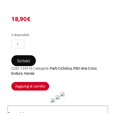
18,90
€
3 disponibili
FILTRO
ARIA
TWIN
AIR
Scrivici
KTM
SX-
COD:
154116
Categorie:
Parti Ciclistica
,
Filtri Aria Cross
SXF-
Enduro
,
Honda
EXC-
EXCF
Aggiungi al carrello
2017-
2022
HUSQVARNA
TC-
TE-
FC-