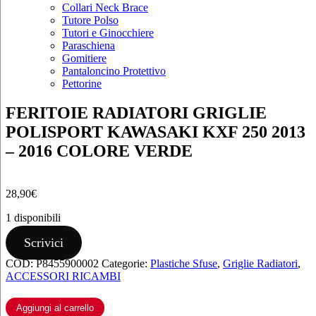
Collari Neck Brace
Tutore Polso
Tutori e Ginocchiere
Paraschiena
Gomitiere
Pantaloncino Protettivo
Pettorine
FERITOIE RADIATORI GRIGLIE
POLISPORT KAWASAKI KXF 250 2013
– 2016 COLORE VERDE
28,90
€
1 disponibili
FERITOIE
Scrivici
RADIATORI
COD:
P8455900002
Categorie:
Plastiche Sfuse
,
Griglie Radiatori
,
GRIGLIE
ACCESSORI RICAMBI
POLISPORT
KAWASAKI
KXF
Aggiungi al carrello