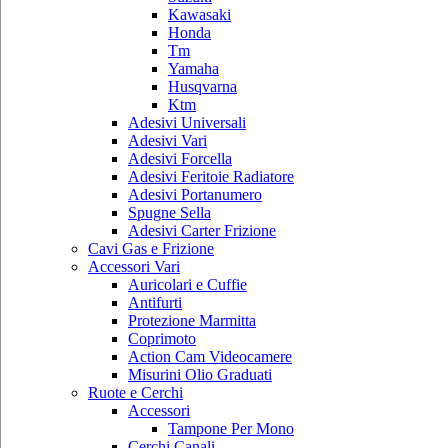
Kawasaki
Honda
Tm
Yamaha
Husqvarna
Ktm
Adesivi Universali
Adesivi Vari
Adesivi Forcella
Adesivi Feritoie Radiatore
Adesivi Portanumero
Spugne Sella
Adesivi Carter Frizione
Cavi Gas e Frizione
Accessori Vari
Auricolari e Cuffie
Antifurti
Protezione Marmitta
Coprimoto
Action Cam Videocamere
Misurini Olio Graduati
Ruote e Cerchi
Accessori
Tampone Per Mono
Cerchi Canali