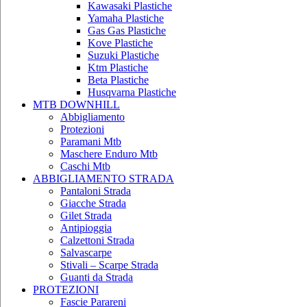
Kawasaki Plastiche
Yamaha Plastiche
Gas Gas Plastiche
Kove Plastiche
Suzuki Plastiche
Ktm Plastiche
Beta Plastiche
Husqvarna Plastiche
MTB DOWNHILL
Abbigliamento
Protezioni
Paramani Mtb
Maschere Enduro Mtb
Caschi Mtb
ABBIGLIAMENTO STRADA
Pantaloni Strada
Giacche Strada
Gilet Strada
Antipioggia
Calzettoni Strada
Salvascarpe
Stivali – Scarpe Strada
Guanti da Strada
PROTEZIONI
Fascie Parareni