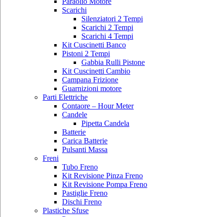
Paraolio Motore
Scarichi
Silenziatori 2 Tempi
Scarichi 2 Tempi
Scarichi 4 Tempi
Kit Cuscinetti Banco
Pistoni 2 Tempi
Gabbia Rulli Pistone
Kit Cuscinetti Cambio
Campana Frizione
Guarnizioni motore
Parti Elettriche
Contaore – Hour Meter
Candele
Pipetta Candela
Batterie
Carica Batterie
Pulsanti Massa
Freni
Tubo Freno
Kit Revisione Pinza Freno
Kit Revisione Pompa Freno
Pastiglie Freno
Dischi Freno
Plastiche Sfuse