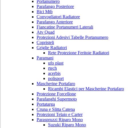
Portanumero
Parafango Posteriore
Bici Mtb
Convogliatori Radiatore
Parafango Anteriore
Fiancatine Portanumeri Laterali
Atv Quad
Protezioni Adesivi Tabelle Portanumero
Copristeli
Griglie Radiatori
Rete Protezione Feritoie Radiatori
Paramani
ufo plast
rtech
acerbis
polisport
Mascherine Portafaro
Ricambi Elastici per Mascherine Portafaro
Protezione Forcellone
Parafanghi Supermoto
Portatarga
Cruna e Slitta Catena
Protezioni Telaio e Carter
Paraspruzzi Riparo Mono
Suzuki Riparo Mono