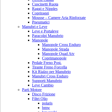
Cuscinetti Ruota
Raggi e Nipples
Copriraggi
Mousse – Camere Aria Rinforzate
Pneumatici
Manubri e Leve
Leve e Portaleve
Paracolpi Manubrio
Manopole
Manopole Cross Enduro
Manopole Strada
Manopole Quad Atv
Coprimanopole
Pedale Freno Post.
Tirante Freno Forcella
Kit Rialzo per Manubrio
Manubri Cross Enduro
Supporti Manubrio
Leve Cambio
Parti Motore
Disco Frizione
Filtri Olio
polaris
bmw