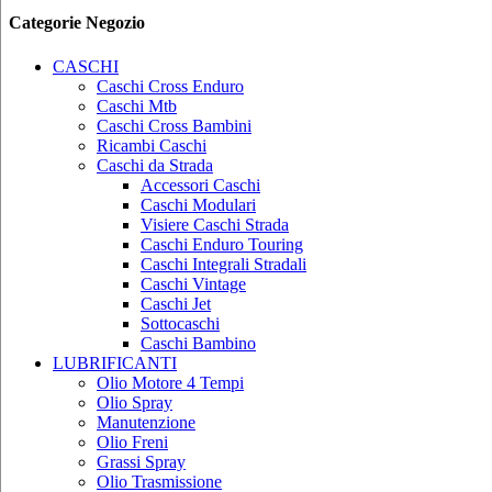
Categorie Negozio
CASCHI
Caschi Cross Enduro
Caschi Mtb
Caschi Cross Bambini
Ricambi Caschi
Caschi da Strada
Accessori Caschi
Caschi Modulari
Visiere Caschi Strada
Caschi Enduro Touring
Caschi Integrali Stradali
Caschi Vintage
Caschi Jet
Sottocaschi
Caschi Bambino
LUBRIFICANTI
Olio Motore 4 Tempi
Olio Spray
Manutenzione
Olio Freni
Grassi Spray
Olio Trasmissione