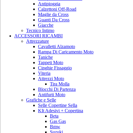
Antipioggia
Calzettoni Off-Road
Maglie da Cross
Guanti Da Cross
Giacche
Tecnico Intimo
ACCESSORI RICAMBI
Attrezzature
Cavalletti Alzamoto
Rampa Di Caricamento Moto
Taniche
Tappeti Moto
Cinghie Fissaggio
Viteria
Attrezzi Moto
Tira Molla
Blocchi Di Partenza
Antifurti Moto
Grafiche e Selle
Selle Copertine Sella
KIt Adesivi + Copertina
Beta
Gas Gas
Bmw
Suzuki