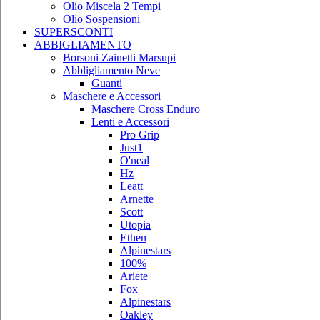
Olio Miscela 2 Tempi
Olio Sospensioni
SUPERSCONTI
ABBIGLIAMENTO
Borsoni Zainetti Marsupi
Abbligliamento Neve
Guanti
Maschere e Accessori
Maschere Cross Enduro
Lenti e Accessori
Pro Grip
Just1
O'neal
Hz
Leatt
Arnette
Scott
Utopia
Ethen
Alpinestars
100%
Ariete
Fox
Alpinestars
Oakley