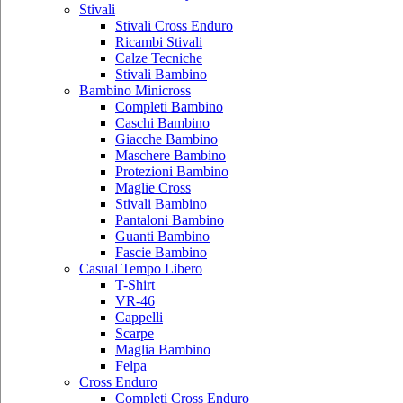
Stivali
Stivali Cross Enduro
Ricambi Stivali
Calze Tecniche
Stivali Bambino
Bambino Minicross
Completi Bambino
Caschi Bambino
Giacche Bambino
Maschere Bambino
Protezioni Bambino
Maglie Cross
Stivali Bambino
Pantaloni Bambino
Guanti Bambino
Fascie Bambino
Casual Tempo Libero
T-Shirt
VR-46
Cappelli
Scarpe
Maglia Bambino
Felpa
Cross Enduro
Completi Cross Enduro