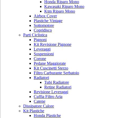
Honda Riparo Mono
Kawasaki Riparo Mono
Ktm Riparo Mono
Airbox Cover
Plastiche Vintage
Sottomotore
Copridisco
Parti Ciclistica
Pignoni
Kit Revisione Pignone
Leveraggi
Sospensioni
Corone
Pedane Maggiorate
Kit Cuscinetti Sterzo
Filtro Carburante Serbatoio
Radiatori
Tubi Radiatore
Retine Radiatori
Revisione Leveraggi
Cuffia Filtro Aria
Catene
Dissipatore Calore
Kit Plastiche
Honda Plastiche