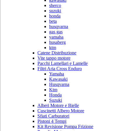
kawasaki
sherco
suzuki
honda
beta
husqvarna
gas gas
yamaha
husaberg
ktm
Catene Distribuzione
Vite tappo motore
Pacchi Lamellari e Lamelle
Filtri Aria Cross Enduro
Yamaha
Kawasaki
Husqvarna
Ktm
Honda
Suzuki
Alberi Motore e Bielle
Cuscinetti Albero Motore
Sfiati Carburatori
Pistoni 4 Tempi
Kit Revisione Pompa Frizione