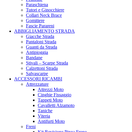
Paraschiena
Tutori e Ginocchiere
Collari Neck Brace
Gomitiere
Fascie Parareni
ABBIGLIAMENTO STRADA
Giacche Strada
Pantaloni Strada
Guanti da Strada
Antipioggia
Bandane
Stivali – Scarpe Strada
Calzettoni Strada
Salvascarpe
ACCESSORI RICAMBI
Attrezzature
Attrezzi Moto
Cinghie Fissaggio
Tappeti Moto
Cavalletti Alzamoto
Taniche
Viteria
Antifurti Moto
Freni
Kit Revisione Pinza Freno