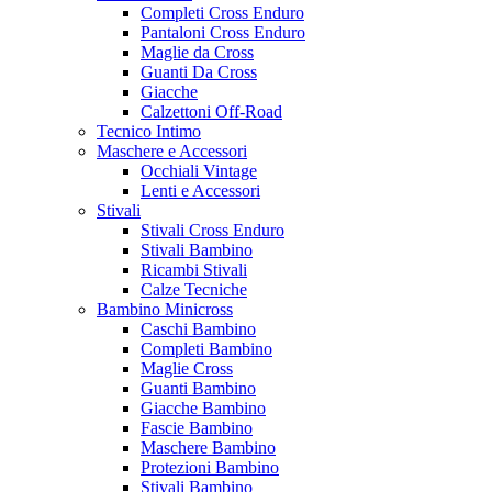
Completi Cross Enduro
Pantaloni Cross Enduro
Maglie da Cross
Guanti Da Cross
Giacche
Calzettoni Off-Road
Tecnico Intimo
Maschere e Accessori
Occhiali Vintage
Lenti e Accessori
Stivali
Stivali Cross Enduro
Stivali Bambino
Ricambi Stivali
Calze Tecniche
Bambino Minicross
Caschi Bambino
Completi Bambino
Maglie Cross
Guanti Bambino
Giacche Bambino
Fascie Bambino
Maschere Bambino
Protezioni Bambino
Stivali Bambino