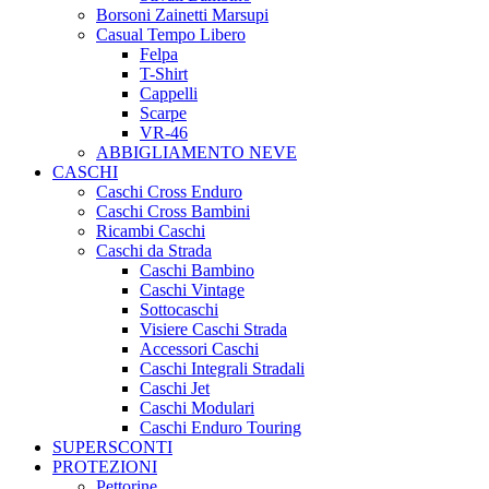
Borsoni Zainetti Marsupi
Casual Tempo Libero
Felpa
T-Shirt
Cappelli
Scarpe
VR-46
ABBIGLIAMENTO NEVE
CASCHI
Caschi Cross Enduro
Caschi Cross Bambini
Ricambi Caschi
Caschi da Strada
Caschi Bambino
Caschi Vintage
Sottocaschi
Visiere Caschi Strada
Accessori Caschi
Caschi Integrali Stradali
Caschi Jet
Caschi Modulari
Caschi Enduro Touring
SUPERSCONTI
PROTEZIONI
Pettorine