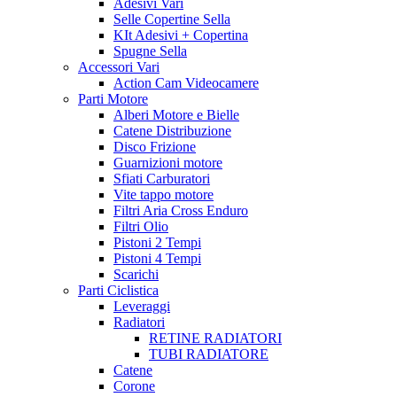
Adesivi Vari
Selle Copertine Sella
KIt Adesivi + Copertina
Spugne Sella
Accessori Vari
Action Cam Videocamere
Parti Motore
Alberi Motore e Bielle
Catene Distribuzione
Disco Frizione
Guarnizioni motore
Sfiati Carburatori
Vite tappo motore
Filtri Aria Cross Enduro
Filtri Olio
Pistoni 2 Tempi
Pistoni 4 Tempi
Scarichi
Parti Ciclistica
Leveraggi
Radiatori
RETINE RADIATORI
TUBI RADIATORE
Catene
Corone