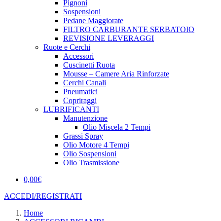
Pignoni
Sospensioni
Pedane Maggiorate
FILTRO CARBURANTE SERBATOIO
REVISIONE LEVERAGGI
Ruote e Cerchi
Accessori
Cuscinetti Ruota
Mousse – Camere Aria Rinforzate
Cerchi Canali
Pneumatici
Copriraggi
LUBRIFICANTI
Manutenzione
Olio Miscela 2 Tempi
Grassi Spray
Olio Motore 4 Tempi
Olio Sospensioni
Olio Trasmissione
0,00
€
ACCEDI/REGISTRATI
Home