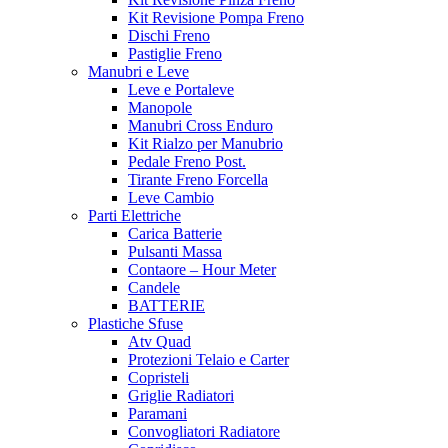
Kit Revisione Pompa Freno
Dischi Freno
Pastiglie Freno
Manubri e Leve
Leve e Portaleve
Manopole
Manubri Cross Enduro
Kit Rialzo per Manubrio
Pedale Freno Post.
Tirante Freno Forcella
Leve Cambio
Parti Elettriche
Carica Batterie
Pulsanti Massa
Contaore – Hour Meter
Candele
BATTERIE
Plastiche Sfuse
Atv Quad
Protezioni Telaio e Carter
Copristeli
Griglie Radiatori
Paramani
Convogliatori Radiatore