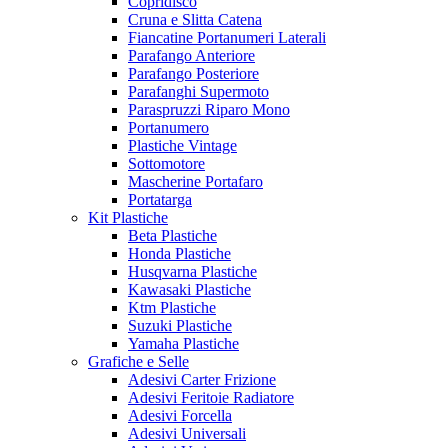
Copridisco
Cruna e Slitta Catena
Fiancatine Portanumeri Laterali
Parafango Anteriore
Parafango Posteriore
Parafanghi Supermoto
Paraspruzzi Riparo Mono
Portanumero
Plastiche Vintage
Sottomotore
Mascherine Portafaro
Portatarga
Kit Plastiche
Beta Plastiche
Honda Plastiche
Husqvarna Plastiche
Kawasaki Plastiche
Ktm Plastiche
Suzuki Plastiche
Yamaha Plastiche
Grafiche e Selle
Adesivi Carter Frizione
Adesivi Feritoie Radiatore
Adesivi Forcella
Adesivi Universali