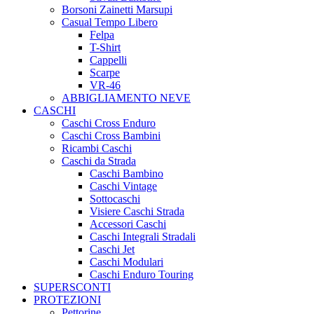
Borsoni Zainetti Marsupi
Casual Tempo Libero
Felpa
T-Shirt
Cappelli
Scarpe
VR-46
ABBIGLIAMENTO NEVE
CASCHI
Caschi Cross Enduro
Caschi Cross Bambini
Ricambi Caschi
Caschi da Strada
Caschi Bambino
Caschi Vintage
Sottocaschi
Visiere Caschi Strada
Accessori Caschi
Caschi Integrali Stradali
Caschi Jet
Caschi Modulari
Caschi Enduro Touring
SUPERSCONTI
PROTEZIONI
Pettorine