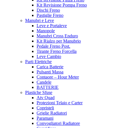
Kit Revisione Pompa Freno
Dischi Freno
Pastiglie Freno
Manubri e Leve
Leve e Portaleve
Manopole
Manubri Cross Enduro
Kit Rialzo per Manubrio
Pedale Freno Post.
Tirante Freno Forcella
Leve Cambio
Parti Elettriche
Carica Batterie
Pulsanti Massa
Contaore – Hour Meter
Candele
BATTERIE
Plastiche Sfuse
Atv Quad
Protezioni Telaio e Carter
Copristeli
Griglie Radiatori
Paramani
Convogliatori Radiatore