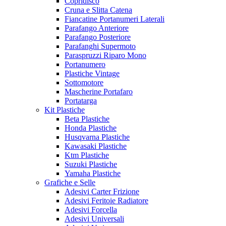
Copridisco
Cruna e Slitta Catena
Fiancatine Portanumeri Laterali
Parafango Anteriore
Parafango Posteriore
Parafanghi Supermoto
Paraspruzzi Riparo Mono
Portanumero
Plastiche Vintage
Sottomotore
Mascherine Portafaro
Portatarga
Kit Plastiche
Beta Plastiche
Honda Plastiche
Husqvarna Plastiche
Kawasaki Plastiche
Ktm Plastiche
Suzuki Plastiche
Yamaha Plastiche
Grafiche e Selle
Adesivi Carter Frizione
Adesivi Feritoie Radiatore
Adesivi Forcella
Adesivi Universali