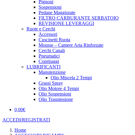
Pignoni
Sospensioni
Pedane Maggiorate
FILTRO CARBURANTE SERBATOIO
REVISIONE LEVERAGGI
Ruote e Cerchi
Accessori
Cuscinetti Ruota
Mousse – Camere Aria Rinforzate
Cerchi Canali
Pneumatici
Copriraggi
LUBRIFICANTI
Manutenzione
Olio Miscela 2 Tempi
Grassi Spray
Olio Motore 4 Tempi
Olio Sospensioni
Olio Trasmissione
0,00
€
ACCEDI/REGISTRATI
Home