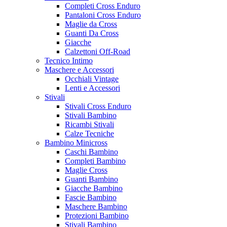
Completi Cross Enduro
Pantaloni Cross Enduro
Maglie da Cross
Guanti Da Cross
Giacche
Calzettoni Off-Road
Tecnico Intimo
Maschere e Accessori
Occhiali Vintage
Lenti e Accessori
Stivali
Stivali Cross Enduro
Stivali Bambino
Ricambi Stivali
Calze Tecniche
Bambino Minicross
Caschi Bambino
Completi Bambino
Maglie Cross
Guanti Bambino
Giacche Bambino
Fascie Bambino
Maschere Bambino
Protezioni Bambino
Stivali Bambino