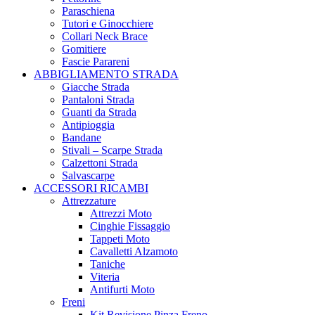
Paraschiena
Tutori e Ginocchiere
Collari Neck Brace
Gomitiere
Fascie Parareni
ABBIGLIAMENTO STRADA
Giacche Strada
Pantaloni Strada
Guanti da Strada
Antipioggia
Bandane
Stivali – Scarpe Strada
Calzettoni Strada
Salvascarpe
ACCESSORI RICAMBI
Attrezzature
Attrezzi Moto
Cinghie Fissaggio
Tappeti Moto
Cavalletti Alzamoto
Taniche
Viteria
Antifurti Moto
Freni
Kit Revisione Pinza Freno