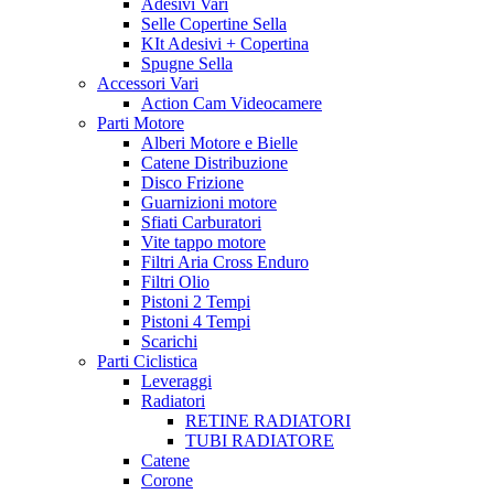
Adesivi Vari
Selle Copertine Sella
KIt Adesivi + Copertina
Spugne Sella
Accessori Vari
Action Cam Videocamere
Parti Motore
Alberi Motore e Bielle
Catene Distribuzione
Disco Frizione
Guarnizioni motore
Sfiati Carburatori
Vite tappo motore
Filtri Aria Cross Enduro
Filtri Olio
Pistoni 2 Tempi
Pistoni 4 Tempi
Scarichi
Parti Ciclistica
Leveraggi
Radiatori
RETINE RADIATORI
TUBI RADIATORE
Catene
Corone