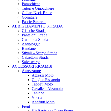
Paraschiena
Tutori e Ginocchiere
Collari Neck Brace
Gomitiere
Fascie Parareni
ABBIGLIAMENTO STRADA
Giacche Strada
Pantaloni Strada
Guanti da Strada
Antipioggia
Bandane
Stivali – Scarpe Strada
Calzettoni Strada
Salvascarpe
ACCESSORI RICAMBI
Attrezzature
Attrezzi Moto
Cinghie Fissaggio
Tappeti Moto
Cavalletti Alzamoto
Taniche
Viteria
Antifurti Moto
Freni
Kit Revisione Pinza Freno