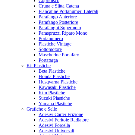
Copridisco
Cruna e Slitta Catena
Fiancatine Portanumeri Laterali
Parafango Anteriore
Parafango Posteriore
Parafanghi Supermoto
Paraspruzzi Riparo Mono
Portanumero
Plastiche Vintage
Sottomotore
Mascherine Portafaro
Portatarga
Kit Plastiche
Beta Plastiche
Honda Plastiche
Husqvarna Plastiche
Kawasaki Plastiche
Ktm Plastiche
Suzuki Plastiche
Yamaha Plastiche
Grafiche e Selle
Adesivi Carter Frizione
Adesivi Feritoie Radiatore
Adesivi Forcella
Adesivi Universali