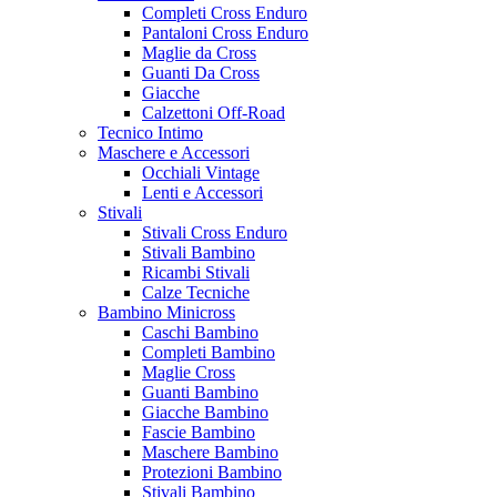
Completi Cross Enduro
Pantaloni Cross Enduro
Maglie da Cross
Guanti Da Cross
Giacche
Calzettoni Off-Road
Tecnico Intimo
Maschere e Accessori
Occhiali Vintage
Lenti e Accessori
Stivali
Stivali Cross Enduro
Stivali Bambino
Ricambi Stivali
Calze Tecniche
Bambino Minicross
Caschi Bambino
Completi Bambino
Maglie Cross
Guanti Bambino
Giacche Bambino
Fascie Bambino
Maschere Bambino
Protezioni Bambino
Stivali Bambino