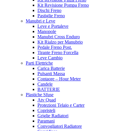
Kit Revisione Pompa Freno
Dischi Freno
Pastiglie Freno
Manubri e Leve
Leve e Portaleve
Manopole
Manubri Cross Enduro
Kit Rialzo per Manubrio
Pedale Freno Post.
Tirante Freno Forcella
Leve Cambio
Parti Elettriche
Carica Batterie
Pulsanti Massa
Contaore – Hour Meter
Candele
BATTERIE
Plastiche Sfuse
Atv Quad
Protezioni Telaio e Carter
Copristeli
Griglie Radiatori
Paramani
Convogliatori Radiatore