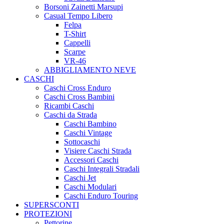
Borsoni Zainetti Marsupi
Casual Tempo Libero
Felpa
T-Shirt
Cappelli
Scarpe
VR-46
ABBIGLIAMENTO NEVE
CASCHI
Caschi Cross Enduro
Caschi Cross Bambini
Ricambi Caschi
Caschi da Strada
Caschi Bambino
Caschi Vintage
Sottocaschi
Visiere Caschi Strada
Accessori Caschi
Caschi Integrali Stradali
Caschi Jet
Caschi Modulari
Caschi Enduro Touring
SUPERSCONTI
PROTEZIONI
Pettorine