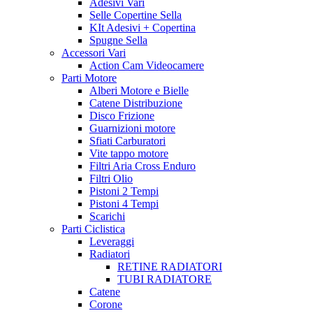
Adesivi Vari
Selle Copertine Sella
KIt Adesivi + Copertina
Spugne Sella
Accessori Vari
Action Cam Videocamere
Parti Motore
Alberi Motore e Bielle
Catene Distribuzione
Disco Frizione
Guarnizioni motore
Sfiati Carburatori
Vite tappo motore
Filtri Aria Cross Enduro
Filtri Olio
Pistoni 2 Tempi
Pistoni 4 Tempi
Scarichi
Parti Ciclistica
Leveraggi
Radiatori
RETINE RADIATORI
TUBI RADIATORE
Catene
Corone