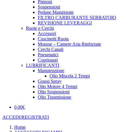
Pignoni
Sospensioni
Pedane Maggiorate
FILTRO CARBURANTE SERBATOIO
REVISIONE LEVERAGGI
Ruote e Cerchi
Accessori
Cuscinetti Ruota
Mousse – Camere Aria Rinforzate
Cerchi Canali
Pneumatici
Copriraggi
LUBRIFICANTI
Manutenzione
Olio Miscela 2 Tempi
Grassi Spray
Olio Motore 4 Tempi
Olio Sospensioni
Olio Trasmissione
0,00
€
ACCEDI/REGISTRATI
Home