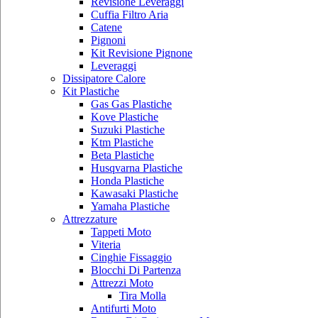
Revisione Leveraggi
Cuffia Filtro Aria
Catene
Pignoni
Kit Revisione Pignone
Leveraggi
Dissipatore Calore
Kit Plastiche
Gas Gas Plastiche
Kove Plastiche
Suzuki Plastiche
Ktm Plastiche
Beta Plastiche
Husqvarna Plastiche
Honda Plastiche
Kawasaki Plastiche
Yamaha Plastiche
Attrezzature
Tappeti Moto
Viteria
Cinghie Fissaggio
Blocchi Di Partenza
Attrezzi Moto
Tira Molla
Antifurti Moto