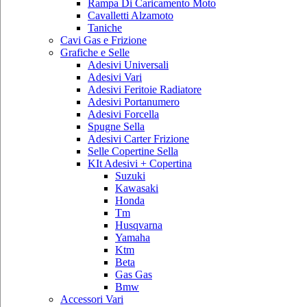
Rampa Di Caricamento Moto
Cavalletti Alzamoto
Taniche
Cavi Gas e Frizione
Grafiche e Selle
Adesivi Universali
Adesivi Vari
Adesivi Feritoie Radiatore
Adesivi Portanumero
Adesivi Forcella
Spugne Sella
Adesivi Carter Frizione
Selle Copertine Sella
KIt Adesivi + Copertina
Suzuki
Kawasaki
Honda
Tm
Husqvarna
Yamaha
Ktm
Beta
Gas Gas
Bmw
Accessori Vari