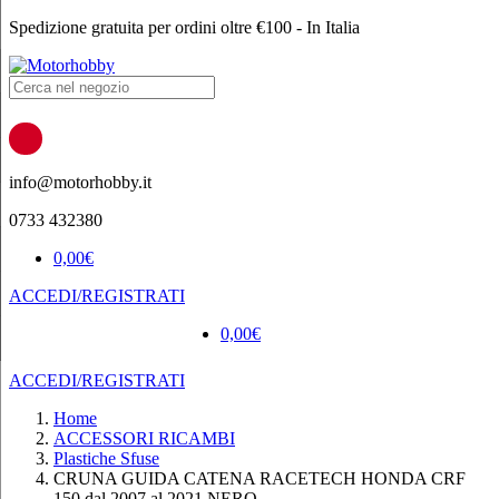
Spedizione gratuita per ordini oltre €100 - In Italia
Products
search
info@motorhobby.it
0733 432380
0,00
€
ACCEDI/REGISTRATI
0,00
€
ACCEDI/REGISTRATI
Home
ACCESSORI RICAMBI
Plastiche Sfuse
CRUNA GUIDA CATENA RACETECH HONDA CRF
150 dal 2007 al 2021 NERO