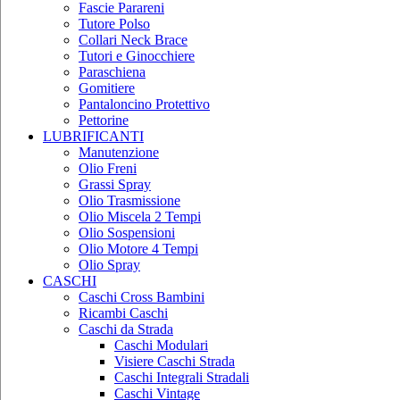
Fascie Parareni
Tutore Polso
Collari Neck Brace
Tutori e Ginocchiere
Paraschiena
Gomitiere
Pantaloncino Protettivo
Pettorine
LUBRIFICANTI
Manutenzione
Olio Freni
Grassi Spray
Olio Trasmissione
Olio Miscela 2 Tempi
Olio Sospensioni
Olio Motore 4 Tempi
Olio Spray
CASCHI
Caschi Cross Bambini
Ricambi Caschi
Caschi da Strada
Caschi Modulari
Visiere Caschi Strada
Caschi Integrali Stradali
Caschi Vintage