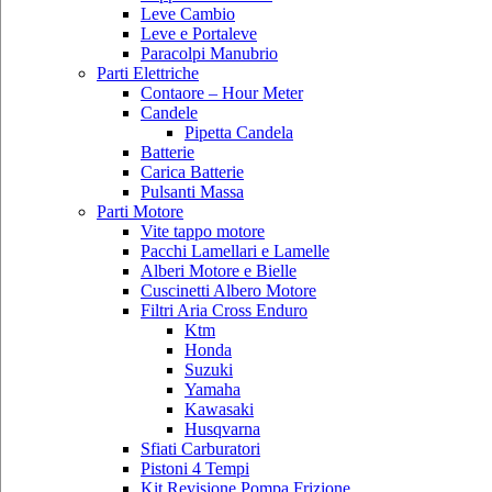
Leve Cambio
Leve e Portaleve
Paracolpi Manubrio
Parti Elettriche
Contaore – Hour Meter
Candele
Pipetta Candela
Batterie
Carica Batterie
Pulsanti Massa
Parti Motore
Vite tappo motore
Pacchi Lamellari e Lamelle
Alberi Motore e Bielle
Cuscinetti Albero Motore
Filtri Aria Cross Enduro
Ktm
Honda
Suzuki
Yamaha
Kawasaki
Husqvarna
Sfiati Carburatori
Pistoni 4 Tempi
Kit Revisione Pompa Frizione