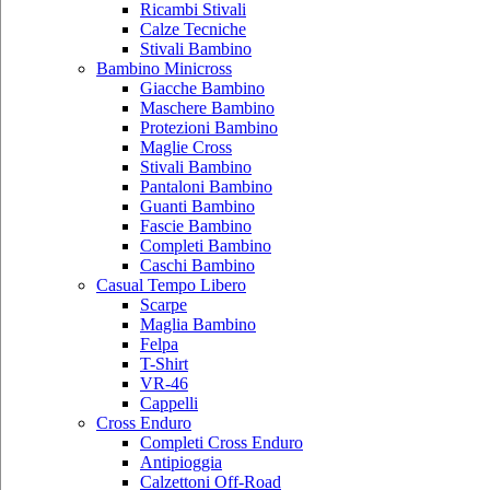
Ricambi Stivali
Calze Tecniche
Stivali Bambino
Bambino Minicross
Giacche Bambino
Maschere Bambino
Protezioni Bambino
Maglie Cross
Stivali Bambino
Pantaloni Bambino
Guanti Bambino
Fascie Bambino
Completi Bambino
Caschi Bambino
Casual Tempo Libero
Scarpe
Maglia Bambino
Felpa
T-Shirt
VR-46
Cappelli
Cross Enduro
Completi Cross Enduro
Antipioggia
Calzettoni Off-Road