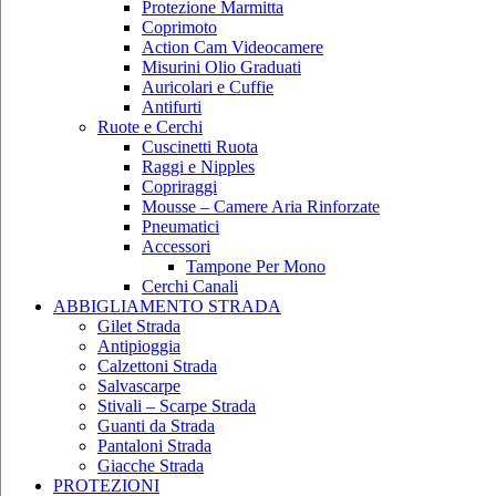
Protezione Marmitta
Coprimoto
Action Cam Videocamere
Misurini Olio Graduati
Auricolari e Cuffie
Antifurti
Ruote e Cerchi
Cuscinetti Ruota
Raggi e Nipples
Copriraggi
Mousse – Camere Aria Rinforzate
Pneumatici
Accessori
Tampone Per Mono
Cerchi Canali
ABBIGLIAMENTO STRADA
Gilet Strada
Antipioggia
Calzettoni Strada
Salvascarpe
Stivali – Scarpe Strada
Guanti da Strada
Pantaloni Strada
Giacche Strada
PROTEZIONI