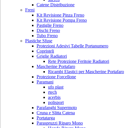
Catene Distribuzione
Freni
Kit Revisione Pinza Freno
Kit Revisione Pompa Freno
Pastiglie Freno
Dischi Freno
Tubo Freno
Plastiche Sfuse
Protezioni Adesivi Tabelle Portanumero
Copristeli
Griglie Radiatori
Rete Protezione Feritoie Radiatori
Mascherine Portafaro
Ricambi Elastici per Mascherine Portafaro
Protezione Forcellone
Paramani
ufo plast
rtech
acerbis
polisport
Parafanghi Supermoto
Cruna e Slitta Catena
Portatarga
Paraspruzzi Riparo Mono