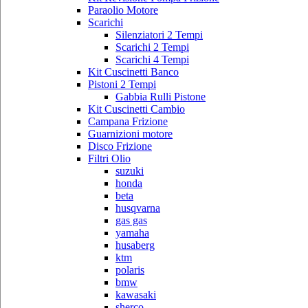
Paraolio Motore
Scarichi
Silenziatori 2 Tempi
Scarichi 2 Tempi
Scarichi 4 Tempi
Kit Cuscinetti Banco
Pistoni 2 Tempi
Gabbia Rulli Pistone
Kit Cuscinetti Cambio
Campana Frizione
Guarnizioni motore
Disco Frizione
Filtri Olio
suzuki
honda
beta
husqvarna
gas gas
yamaha
husaberg
ktm
polaris
bmw
kawasaki
sherco