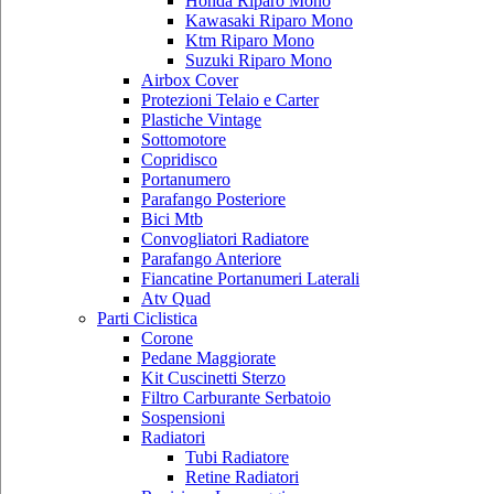
Honda Riparo Mono
Kawasaki Riparo Mono
Ktm Riparo Mono
Suzuki Riparo Mono
Airbox Cover
Protezioni Telaio e Carter
Plastiche Vintage
Sottomotore
Copridisco
Portanumero
Parafango Posteriore
Bici Mtb
Convogliatori Radiatore
Parafango Anteriore
Fiancatine Portanumeri Laterali
Atv Quad
Parti Ciclistica
Corone
Pedane Maggiorate
Kit Cuscinetti Sterzo
Filtro Carburante Serbatoio
Sospensioni
Radiatori
Tubi Radiatore
Retine Radiatori