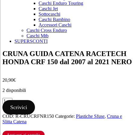
Caschi Enduro Touring
Caschi Jet
Sottocaschi
Caschi Bambino
Accessori Caschi
Caschi Cross Enduro
Caschi Mtb
SUPERSCONTI
CRUNA GUIDA CATENA RACETECH
HONDA CRF 150 dal 2007 al 2021 NERO
20,90
€
2 disponibili
CRUNA
GUIDA
Scrivici
CATENA
COD:
R-CRUCRFNR150
Categorie:
Plastiche Sfuse
,
Cruna e
RACETECH
Slitta Catena
HONDA
CRF
150