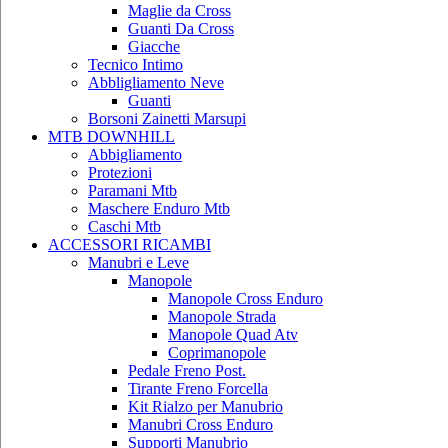
Maglie da Cross
Guanti Da Cross
Giacche
Tecnico Intimo
Abbligliamento Neve
Guanti
Borsoni Zainetti Marsupi
MTB DOWNHILL
Abbigliamento
Protezioni
Paramani Mtb
Maschere Enduro Mtb
Caschi Mtb
ACCESSORI RICAMBI
Manubri e Leve
Manopole
Manopole Cross Enduro
Manopole Strada
Manopole Quad Atv
Coprimanopole
Pedale Freno Post.
Tirante Freno Forcella
Kit Rialzo per Manubrio
Manubri Cross Enduro
Supporti Manubrio