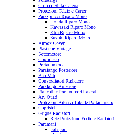
Portatarga
Cruna e Slitta Catena
Protezioni Telaio e Carter
Paraspruzzi Riparo Mono
Honda Riparo Mono
Kawasaki Riparo Mono
Ktm Riparo Mono
Suzuki Riparo Mono
Airbox Cover
Plastiche Vintage
Sottomotore
Copridisco
Portanumero
Parafango Posteriore
Bici Mtb
Convogliatori Radiatore
Parafango Anteriore
Fiancatine Portanumeri Laterali
Atv Quad
Protezioni Adesivi Tabelle Portanumero
Copristeli
Griglie Radiatori
Rete Protezione Feritoie Radiatori
Paramani
polisport