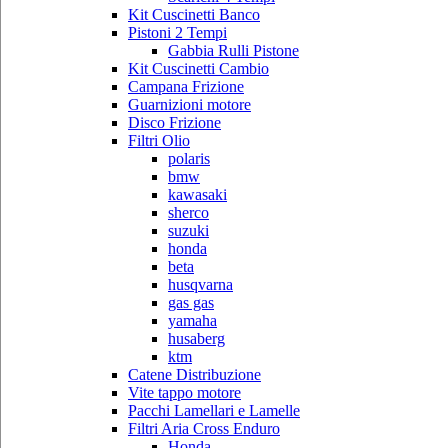
Kit Cuscinetti Banco
Pistoni 2 Tempi
Gabbia Rulli Pistone
Kit Cuscinetti Cambio
Campana Frizione
Guarnizioni motore
Disco Frizione
Filtri Olio
polaris
bmw
kawasaki
sherco
suzuki
honda
beta
husqvarna
gas gas
yamaha
husaberg
ktm
Catene Distribuzione
Vite tappo motore
Pacchi Lamellari e Lamelle
Filtri Aria Cross Enduro
Honda