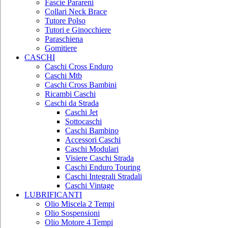
Fascie Parareni
Collari Neck Brace
Tutore Polso
Tutori e Ginocchiere
Paraschiena
Gomitiere
CASCHI
Caschi Cross Enduro
Caschi Mtb
Caschi Cross Bambini
Ricambi Caschi
Caschi da Strada
Caschi Jet
Sottocaschi
Caschi Bambino
Accessori Caschi
Caschi Modulari
Visiere Caschi Strada
Caschi Enduro Touring
Caschi Integrali Stradali
Caschi Vintage
LUBRIFICANTI
Olio Miscela 2 Tempi
Olio Sospensioni
Olio Motore 4 Tempi