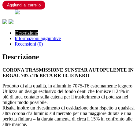
7075-
Aggiungi al carrello
T6
BETA
RR
13-
18
Descrizione
NERO
Informazioni aggiuntive
quantità
Recensioni (0)
Descrizione
CORONA TRASMISSIONE SUNSTAR AUTOPULENTE IN
ERGAL 7075-T6 BETA RR 13-18 NERO
Prodotto di alta qualità, in alluminio 7075-T6 estremamente leggero.
Utilizza un design esclusivo del fondo denti che fornisce il 24% in
più di area contatto sulla catena per il trasferimento di potenza nel
miglior modo possibile.
Risalta inoltre un rivestimento di ossidazione dura rispetto a qualsiasi
altra corona d’alluminio sul mercato per una maggiore durata e una
perfetta finitura – la durata aumenta di circa il 15% in confronto alle
altre marche.