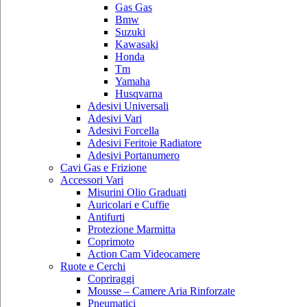
Gas Gas
Bmw
Suzuki
Kawasaki
Honda
Tm
Yamaha
Husqvarna
Adesivi Universali
Adesivi Vari
Adesivi Forcella
Adesivi Feritoie Radiatore
Adesivi Portanumero
Cavi Gas e Frizione
Accessori Vari
Misurini Olio Graduati
Auricolari e Cuffie
Antifurti
Protezione Marmitta
Coprimoto
Action Cam Videocamere
Ruote e Cerchi
Copriraggi
Mousse – Camere Aria Rinforzate
Pneumatici