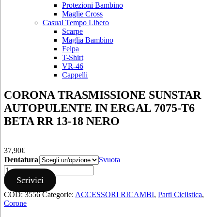
Protezioni Bambino
Maglie Cross
Casual Tempo Libero
Scarpe
Maglia Bambino
Felpa
T-Shirt
VR-46
Cappelli
CORONA TRASMISSIONE SUNSTAR
AUTOPULENTE IN ERGAL 7075-T6
BETA RR 13-18 NERO
37,90
€
Dentatura
Svuota
CORONA
TRASMISSIONE
Scrivici
SUNSTAR
COD:
3556
Categorie:
ACCESSORI RICAMBI
,
Parti Ciclistica
,
AUTOPULENTE
Corone
IN
ERGAL