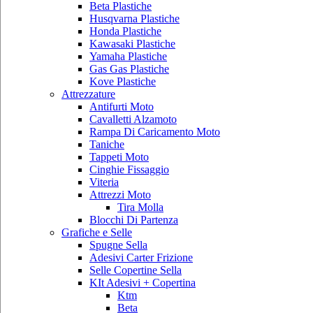
Beta Plastiche
Husqvarna Plastiche
Honda Plastiche
Kawasaki Plastiche
Yamaha Plastiche
Gas Gas Plastiche
Kove Plastiche
Attrezzature
Antifurti Moto
Cavalletti Alzamoto
Rampa Di Caricamento Moto
Taniche
Tappeti Moto
Cinghie Fissaggio
Viteria
Attrezzi Moto
Tira Molla
Blocchi Di Partenza
Grafiche e Selle
Spugne Sella
Adesivi Carter Frizione
Selle Copertine Sella
KIt Adesivi + Copertina
Ktm
Beta