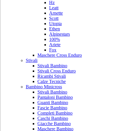
Hz
Leatt
Arnette
Scott
Utopia
Ethen
Alpinestars
100%
Ariete
Fox
Maschere Cross Enduro
Stivali
Stivali Bambino
Stivali Cross Enduro
Ricambi Stivali
Calze Tecniche
Bambino Minicross
Stivali Bambino
Pantaloni Bambino
Guanti Bambino
Fascie Bambino
Completi Bambino
Caschi Bambino
Giacche Bambino
Maschere Bambino