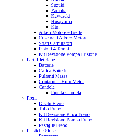
Suzuki
Yamaha
Kawasaki
Husqvarna
Ktm
Alberi Motore e Bielle
Cuscinetti Albero Motore
Sfiati Carburatori
Pistoni 4 Tempi
Kit Revisione Pompa Frizione
Parti Elettriche
Batterie
Carica Batterie
Pulsanti Massa
Contaore – Hour Meter
Candele
Pipetta Candela
Freni
Dischi Freno
Tubo Freno
Kit Revisione Pinza Freno
Kit Revisione Pompa Freno
Pastiglie Freno
Plastiche Sfuse