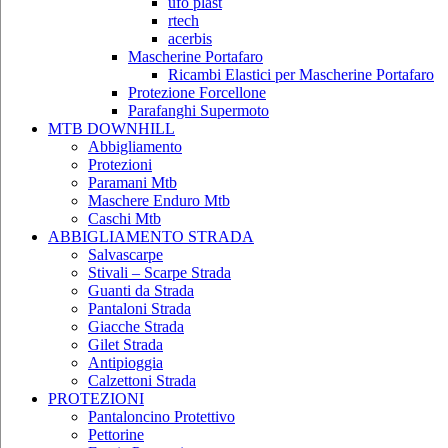
ufo plast
rtech
acerbis
Mascherine Portafaro
Ricambi Elastici per Mascherine Portafaro
Protezione Forcellone
Parafanghi Supermoto
MTB DOWNHILL
Abbigliamento
Protezioni
Paramani Mtb
Maschere Enduro Mtb
Caschi Mtb
ABBIGLIAMENTO STRADA
Salvascarpe
Stivali – Scarpe Strada
Guanti da Strada
Pantaloni Strada
Giacche Strada
Gilet Strada
Antipioggia
Calzettoni Strada
PROTEZIONI
Pantaloncino Protettivo
Pettorine