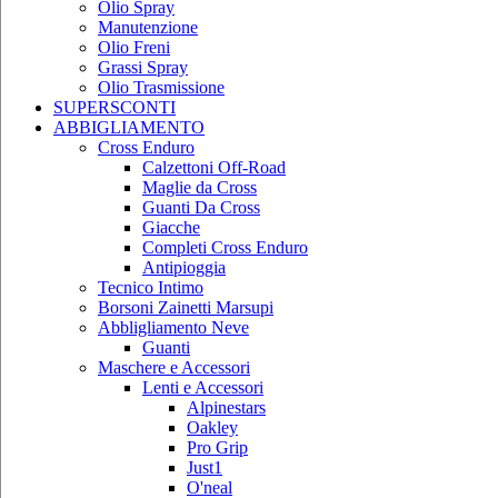
Olio Spray
Manutenzione
Olio Freni
Grassi Spray
Olio Trasmissione
SUPERSCONTI
ABBIGLIAMENTO
Cross Enduro
Calzettoni Off-Road
Maglie da Cross
Guanti Da Cross
Giacche
Completi Cross Enduro
Antipioggia
Tecnico Intimo
Borsoni Zainetti Marsupi
Abbligliamento Neve
Guanti
Maschere e Accessori
Lenti e Accessori
Alpinestars
Oakley
Pro Grip
Just1
O'neal