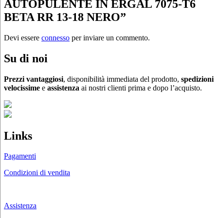
AUTOPULENTE IN ERGAL 7075-T6
BETA RR 13-18 NERO”
Devi essere
connesso
per inviare un commento.
Su di noi
Prezzi vantaggiosi
, disponibilità immediata del prodotto,
spedizioni
velocissime
e
assistenza
ai nostri clienti prima e dopo l’acquisto.
Links
Pagamenti
Condizioni di vendita
Chi siamo
Assistenza