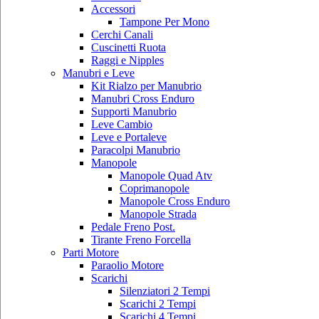
Accessori
Tampone Per Mono
Cerchi Canali
Cuscinetti Ruota
Raggi e Nipples
Manubri e Leve
Kit Rialzo per Manubrio
Manubri Cross Enduro
Supporti Manubrio
Leve Cambio
Leve e Portaleve
Paracolpi Manubrio
Manopole
Manopole Quad Atv
Coprimanopole
Manopole Cross Enduro
Manopole Strada
Pedale Freno Post.
Tirante Freno Forcella
Parti Motore
Paraolio Motore
Scarichi
Silenziatori 2 Tempi
Scarichi 2 Tempi
Scarichi 4 Tempi