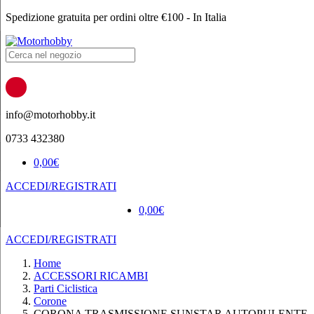
Spedizione gratuita per ordini oltre €100 - In Italia
Products
search
info@motorhobby.it
0733 432380
0,00
€
ACCEDI/REGISTRATI
0,00
€
ACCEDI/REGISTRATI
Home
ACCESSORI RICAMBI
Parti Ciclistica
Corone
CORONA TRASMISSIONE SUNSTAR AUTOPULENTE