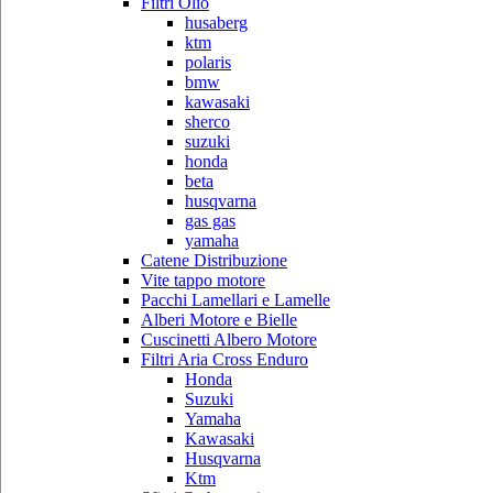
Filtri Olio
husaberg
ktm
polaris
bmw
kawasaki
sherco
suzuki
honda
beta
husqvarna
gas gas
yamaha
Catene Distribuzione
Vite tappo motore
Pacchi Lamellari e Lamelle
Alberi Motore e Bielle
Cuscinetti Albero Motore
Filtri Aria Cross Enduro
Honda
Suzuki
Yamaha
Kawasaki
Husqvarna
Ktm