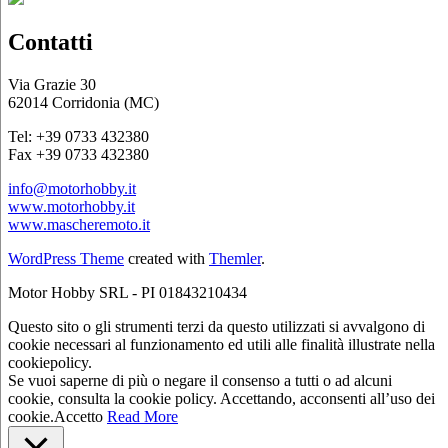
Contatti
Via Grazie 30
62014 Corridonia (MC)
Tel: +39 0733 432380
Fax +39 0733 432380
info@motorhobby.it
www.motorhobby.it
www.mascheremoto.it
WordPress Theme
created with
Themler
.
Motor Hobby SRL - PI 01843210434
Questo sito o gli strumenti terzi da questo utilizzati si avvalgono di
cookie necessari al funzionamento ed utili alle finalità illustrate nella
cookiepolicy.
Se vuoi saperne di più o negare il consenso a tutti o ad alcuni
cookie, consulta la cookie policy. Accettando, acconsenti all’uso dei
cookie.
Accetto
Read More