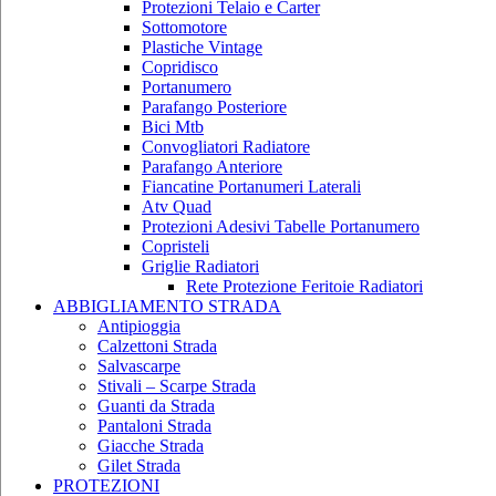
Protezioni Telaio e Carter
Sottomotore
Plastiche Vintage
Copridisco
Portanumero
Parafango Posteriore
Bici Mtb
Convogliatori Radiatore
Parafango Anteriore
Fiancatine Portanumeri Laterali
Atv Quad
Protezioni Adesivi Tabelle Portanumero
Copristeli
Griglie Radiatori
Rete Protezione Feritoie Radiatori
ABBIGLIAMENTO STRADA
Antipioggia
Calzettoni Strada
Salvascarpe
Stivali – Scarpe Strada
Guanti da Strada
Pantaloni Strada
Giacche Strada
Gilet Strada
PROTEZIONI