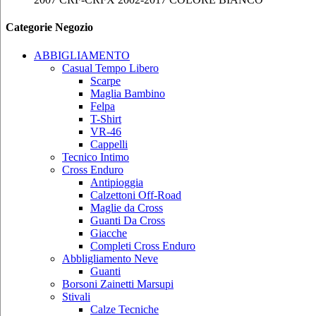
Categorie Negozio
ABBIGLIAMENTO
Casual Tempo Libero
Scarpe
Maglia Bambino
Felpa
T-Shirt
VR-46
Cappelli
Tecnico Intimo
Cross Enduro
Antipioggia
Calzettoni Off-Road
Maglie da Cross
Guanti Da Cross
Giacche
Completi Cross Enduro
Abbligliamento Neve
Guanti
Borsoni Zainetti Marsupi
Stivali
Calze Tecniche