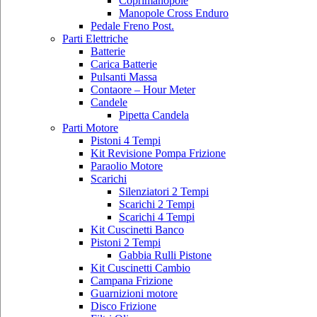
Coprimanopole
Manopole Cross Enduro
Pedale Freno Post.
Parti Elettriche
Batterie
Carica Batterie
Pulsanti Massa
Contaore – Hour Meter
Candele
Pipetta Candela
Parti Motore
Pistoni 4 Tempi
Kit Revisione Pompa Frizione
Paraolio Motore
Scarichi
Silenziatori 2 Tempi
Scarichi 2 Tempi
Scarichi 4 Tempi
Kit Cuscinetti Banco
Pistoni 2 Tempi
Gabbia Rulli Pistone
Kit Cuscinetti Cambio
Campana Frizione
Guarnizioni motore
Disco Frizione