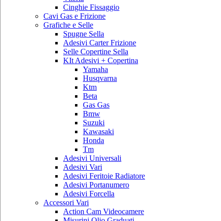
Cinghie Fissaggio
Cavi Gas e Frizione
Grafiche e Selle
Spugne Sella
Adesivi Carter Frizione
Selle Copertine Sella
KIt Adesivi + Copertina
Yamaha
Husqvarna
Ktm
Beta
Gas Gas
Bmw
Suzuki
Kawasaki
Honda
Tm
Adesivi Universali
Adesivi Vari
Adesivi Feritoie Radiatore
Adesivi Portanumero
Adesivi Forcella
Accessori Vari
Action Cam Videocamere
Misurini Olio Graduati