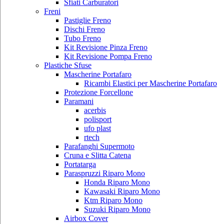
Sfiati Carburatori
Freni
Pastiglie Freno
Dischi Freno
Tubo Freno
Kit Revisione Pinza Freno
Kit Revisione Pompa Freno
Plastiche Sfuse
Mascherine Portafaro
Ricambi Elastici per Mascherine Portafaro
Protezione Forcellone
Paramani
acerbis
polisport
ufo plast
rtech
Parafanghi Supermoto
Cruna e Slitta Catena
Portatarga
Paraspruzzi Riparo Mono
Honda Riparo Mono
Kawasaki Riparo Mono
Ktm Riparo Mono
Suzuki Riparo Mono
Airbox Cover