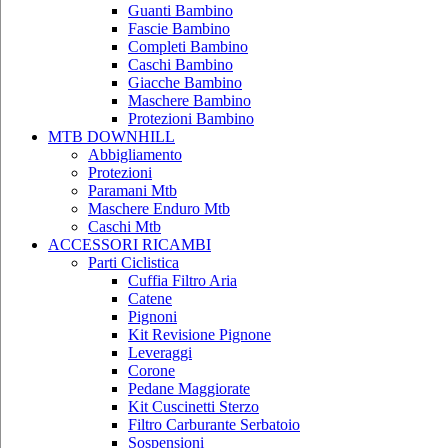
Guanti Bambino
Fascie Bambino
Completi Bambino
Caschi Bambino
Giacche Bambino
Maschere Bambino
Protezioni Bambino
MTB DOWNHILL
Abbigliamento
Protezioni
Paramani Mtb
Maschere Enduro Mtb
Caschi Mtb
ACCESSORI RICAMBI
Parti Ciclistica
Cuffia Filtro Aria
Catene
Pignoni
Kit Revisione Pignone
Leveraggi
Corone
Pedane Maggiorate
Kit Cuscinetti Sterzo
Filtro Carburante Serbatoio
Sospensioni