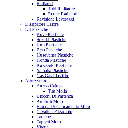
Radiatori
Tubi Radiatore
Retine Radiatori
Revisione Leveraggi
Dissipatore Calore
Kit Plastiche
Kove Plastiche
Suzuki Plastiche
Ktm Plastiche
Beta Plastiche
Husqvarna Plastiche
Honda Plastiche
Kawasaki Plastiche
Yamaha Plastiche
Gas Gas Plastiche
Attrezzature
Attrezzi Moto
Tira Molla
Blocchi Di Partenza
Antifurti Moto
Rampa Di Caricamento Moto
Cavalletti Alzamoto
Taniche
Tappeti Moto
Viteria