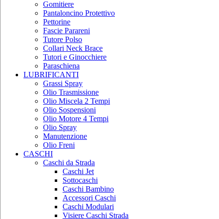
Gomitiere
Pantaloncino Protettivo
Pettorine
Fascie Parareni
Tutore Polso
Collari Neck Brace
Tutori e Ginocchiere
Paraschiena
LUBRIFICANTI
Grassi Spray
Olio Trasmissione
Olio Miscela 2 Tempi
Olio Sospensioni
Olio Motore 4 Tempi
Olio Spray
Manutenzione
Olio Freni
CASCHI
Caschi da Strada
Caschi Jet
Sottocaschi
Caschi Bambino
Accessori Caschi
Caschi Modulari
Visiere Caschi Strada