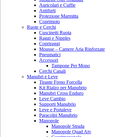
Auricolari e Cuffie
Antifurti
Protezione Marmitta
Coprimoto
Ruote e Cerchi
Cuscinetti Ruota
Raggi e Nipples
Copriraggi
Mousse – Camere Aria Rinforzate
Pneumatici
Accessori
Tampone Per Mono
Cerchi Canali
Manubri e Leve
Tirante Freno Forcella
Kit Rialzo per Manubrio
Manubri Cross Enduro
Leve Cambio
Supporti Manubrio
Leve e Portaleve
Paracolpi Manubrio
Manopole
Manopole Strada
Manopole Quad Atv