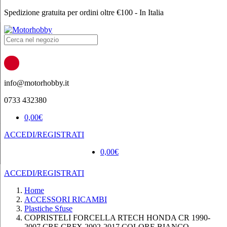
Spedizione gratuita per ordini oltre €100 - In Italia
Products
search
info@motorhobby.it
0733 432380
0,00
€
ACCEDI/REGISTRATI
0,00
€
ACCEDI/REGISTRATI
Home
ACCESSORI RICAMBI
Plastiche Sfuse
COPRISTELI FORCELLA RTECH HONDA CR 1990-
2007 CRF-CRFX 2002-2017 COLORE BIANCO