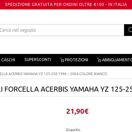
SPEDIZIONE GRATUITA PER ORDINI OLTRE €100 - IN ITALIA
oducts
arch
SUPERSCONTI
CASCHI
PROTEZIONI
ABBIGLIAMENT
ELLA ACERBIS YAMAHA YZ 125-250 1996 – 2004 COLORE BIANCO
I FORCELLA ACERBIS YAMAHA YZ 125-2
21,90
€
Esaurito