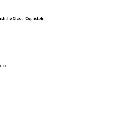
astiche Sfuse
,
Copristeli
NCO