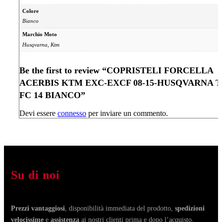
Colore
Bianco
Marchio Moto
Husqvarna, Ktm
Be the first to review “COPRISTELI FORCELLA
ACERBIS KTM EXC-EXCF 08-15-HUSQVARNA T
FC 14 BIANCO”
Devi essere
connesso
per inviare un commento.
Su di noi
Prezzi vantaggiosi
, disponibilità immediata del prodotto,
spedizioni
velocissime
e
assistenza
ai nostri clienti prima e dopo l’acquisto.