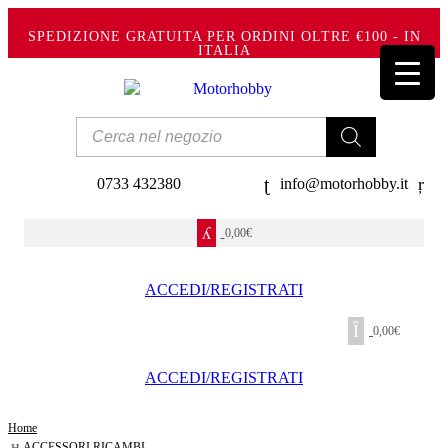
SPEDIZIONE GRATUITA PER ORDINI OLTRE €100 - IN
ITALIA
Products
search
0733 432380
info@motorhobby.it
0,00
€
ACCEDI/REGISTRATI
0,00
€
ACCEDI/REGISTRATI
Home
ACCESSORI RICAMBI