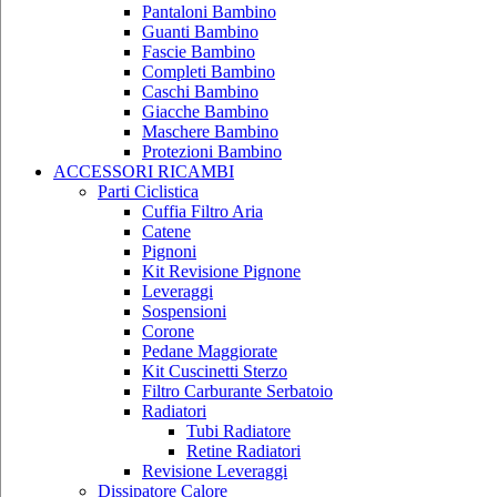
Pantaloni Bambino
Guanti Bambino
Fascie Bambino
Completi Bambino
Caschi Bambino
Giacche Bambino
Maschere Bambino
Protezioni Bambino
ACCESSORI RICAMBI
Parti Ciclistica
Cuffia Filtro Aria
Catene
Pignoni
Kit Revisione Pignone
Leveraggi
Sospensioni
Corone
Pedane Maggiorate
Kit Cuscinetti Sterzo
Filtro Carburante Serbatoio
Radiatori
Tubi Radiatore
Retine Radiatori
Revisione Leveraggi
Dissipatore Calore