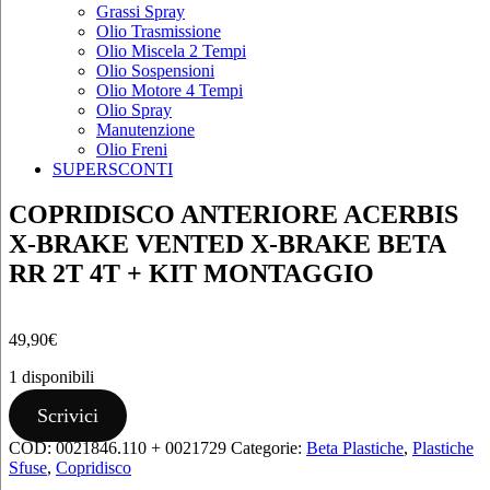
Grassi Spray
Olio Trasmissione
Olio Miscela 2 Tempi
Olio Sospensioni
Olio Motore 4 Tempi
Olio Spray
Manutenzione
Olio Freni
SUPERSCONTI
COPRIDISCO ANTERIORE ACERBIS
X-BRAKE VENTED X-BRAKE BETA
RR 2T 4T + KIT MONTAGGIO
49,90
€
1 disponibili
COPRIDISCO
Scrivici
ANTERIORE
COD:
0021846.110 + 0021729
Categorie:
Beta Plastiche
,
Plastiche
ACERBIS
Sfuse
,
Copridisco
X-