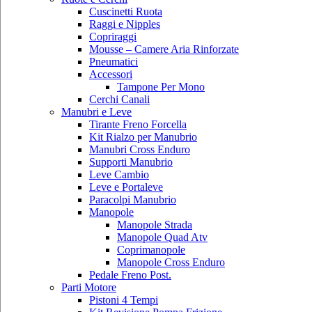
Cuscinetti Ruota
Raggi e Nipples
Copriraggi
Mousse – Camere Aria Rinforzate
Pneumatici
Accessori
Tampone Per Mono
Cerchi Canali
Manubri e Leve
Tirante Freno Forcella
Kit Rialzo per Manubrio
Manubri Cross Enduro
Supporti Manubrio
Leve Cambio
Leve e Portaleve
Paracolpi Manubrio
Manopole
Manopole Strada
Manopole Quad Atv
Coprimanopole
Manopole Cross Enduro
Pedale Freno Post.
Parti Motore
Pistoni 4 Tempi