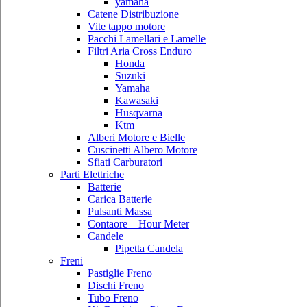
yamaha
Catene Distribuzione
Vite tappo motore
Pacchi Lamellari e Lamelle
Filtri Aria Cross Enduro
Honda
Suzuki
Yamaha
Kawasaki
Husqvarna
Ktm
Alberi Motore e Bielle
Cuscinetti Albero Motore
Sfiati Carburatori
Parti Elettriche
Batterie
Carica Batterie
Pulsanti Massa
Contaore – Hour Meter
Candele
Pipetta Candela
Freni
Pastiglie Freno
Dischi Freno
Tubo Freno