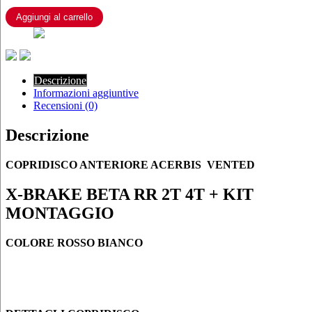
BRAKE
VENTED
Aggiungi al carrello
X-
BRAKE
BETA
RR
2T
Descrizione
4T
Informazioni aggiuntive
+
Recensioni (0)
KIT
MONTAGGIO
Descrizione
quantità
COPRIDISCO ANTERIORE ACERBIS VENTED
X-BRAKE BETA RR 2T 4T + KIT
MONTAGGIO
COLORE
ROSSO BIANCO