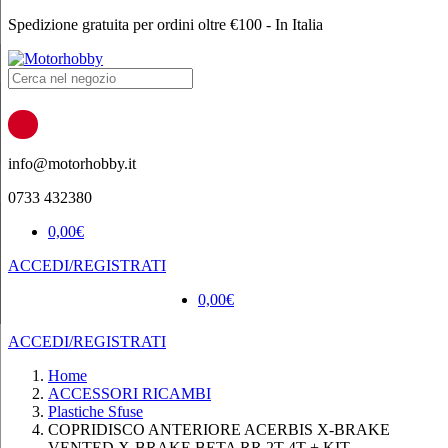
Spedizione gratuita per ordini oltre €100 - In Italia
Products
search
info@motorhobby.it
0733 432380
0,00
€
ACCEDI/REGISTRATI
0,00
€
ACCEDI/REGISTRATI
Home
ACCESSORI RICAMBI
Plastiche Sfuse
COPRIDISCO ANTERIORE ACERBIS X-BRAKE
VENTED X-BRAKE BETA RR 2T 4T + KIT