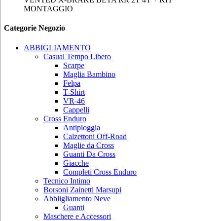
MONTAGGIO
Categorie Negozio
ABBIGLIAMENTO
Casual Tempo Libero
Scarpe
Maglia Bambino
Felpa
T-Shirt
VR-46
Cappelli
Cross Enduro
Antipioggia
Calzettoni Off-Road
Maglie da Cross
Guanti Da Cross
Giacche
Completi Cross Enduro
Tecnico Intimo
Borsoni Zainetti Marsupi
Abbligliamento Neve
Guanti
Maschere e Accessori