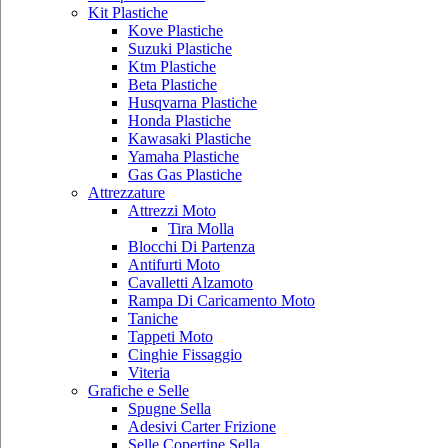
Kit Plastiche
Kove Plastiche
Suzuki Plastiche
Ktm Plastiche
Beta Plastiche
Husqvarna Plastiche
Honda Plastiche
Kawasaki Plastiche
Yamaha Plastiche
Gas Gas Plastiche
Attrezzature
Attrezzi Moto
Tira Molla
Blocchi Di Partenza
Antifurti Moto
Cavalletti Alzamoto
Rampa Di Caricamento Moto
Taniche
Tappeti Moto
Cinghie Fissaggio
Viteria
Grafiche e Selle
Spugne Sella
Adesivi Carter Frizione
Selle Copertine Sella