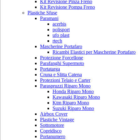
Kit Revisione Pinza Freno
Kit Revisione Pompa Freno
Plastiche Sfuse
Paramani
acerbis
polisport
ufo plast
rtech
Mascherine Portafaro
Ricambi Elastici per Mascherine Portafaro
Protezione Forcellone
Parafanghi Supermoto
Portatarga
Cruna e Slitta Catena
Protezioni Telaio e Carter
Paraspruzzi Riparo Mono
Honda Riparo Mono
Kawasaki Riparo Mono
Ktm Riparo Mono
Suzuki Riparo Mono
Airbox Cover
Plastiche Vintage
Sottomotore
Copridisco
Portanumero