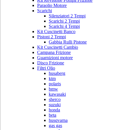
Kit Revisione Pompa Frizione
Paraolio Motore
Scarichi
Silenziatori 2 Tempi
Scarichi 2 Tempi
Scarichi 4 Tempi
Kit Cuscinetti Banco
Pistoni 2 Tempi
Gabbia Rulli Pistone
Kit Cuscinetti Cambio
Campana Frizione
Guarnizioni motore
Disco Frizione
Filtri Olio
husaberg
ktm
polaris
bmw
kawasaki
sherco
suzuki
honda
beta
husqvarna
gas gas