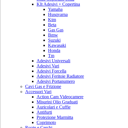
KIt Adesivi + Copertina
Yamaha
Husqvarna
Ktm
Beta
Gas Gas
Bmw
Suzuki
Kawasaki
Honda
Tm
Adesivi Universali
Adesivi Vari
Adesivi Forcella
Adesivi Feritoie Radiatore
Adesivi Portanumero
Cavi Gas e Frizione
Accessori Vari
Action Cam Videocamere
Misurini Olio Graduati
Auricolari e Cuffie
Antifurti
Protezione Marmitta
Coprimoto
Ruote e Cerchi