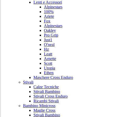
Lenti e Accessori
Alpinestars
100%
Ariete
Fox
Alpinestars
Oakley
Pro Grip
Just1
O'neal
Hz
Leatt
Arnette
Scott
Utopia
Ethen
Maschere Cross Enduro
Stivali
Calze Tecniche
Stivali Bambino
Stivali Cross Enduro
Ricambi Stivali
Bambino Minicross
Maglie Cross
Stivali Bambino