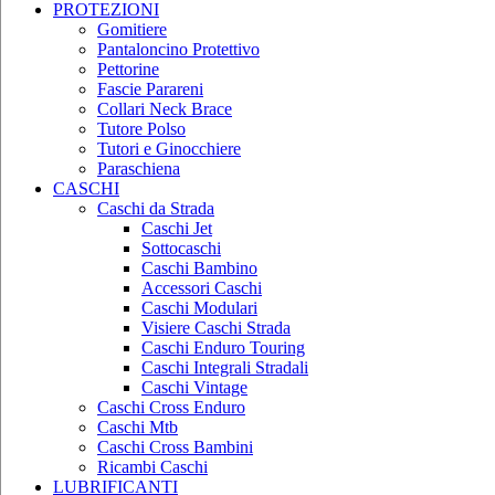
PROTEZIONI
Gomitiere
Pantaloncino Protettivo
Pettorine
Fascie Parareni
Collari Neck Brace
Tutore Polso
Tutori e Ginocchiere
Paraschiena
CASCHI
Caschi da Strada
Caschi Jet
Sottocaschi
Caschi Bambino
Accessori Caschi
Caschi Modulari
Visiere Caschi Strada
Caschi Enduro Touring
Caschi Integrali Stradali
Caschi Vintage
Caschi Cross Enduro
Caschi Mtb
Caschi Cross Bambini
Ricambi Caschi
LUBRIFICANTI