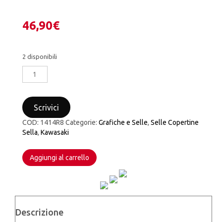
46,90
€
2 disponibili
COPERTINA
SELLA
BLACKBIRD
REPLICA
Scrivici
MONSTER
ENERGY
COD:
1414R8
Categorie:
Grafiche e Selle
,
Selle Copertine
KAWASAKI
Sella
,
Kawasaki
KX
125/250
Aggiungi al carrello
2003
–
2008
quantità
Descrizione