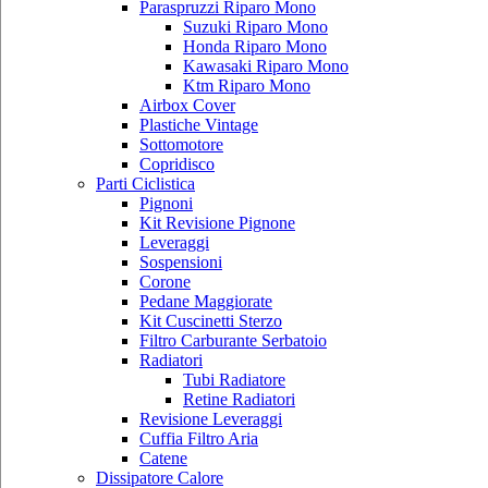
Paraspruzzi Riparo Mono
Suzuki Riparo Mono
Honda Riparo Mono
Kawasaki Riparo Mono
Ktm Riparo Mono
Airbox Cover
Plastiche Vintage
Sottomotore
Copridisco
Parti Ciclistica
Pignoni
Kit Revisione Pignone
Leveraggi
Sospensioni
Corone
Pedane Maggiorate
Kit Cuscinetti Sterzo
Filtro Carburante Serbatoio
Radiatori
Tubi Radiatore
Retine Radiatori
Revisione Leveraggi
Cuffia Filtro Aria
Catene
Dissipatore Calore