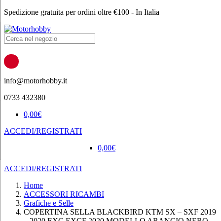
Spedizione gratuita per ordini oltre €100 - In Italia
Products
search
info@motorhobby.it
0733 432380
0,00
€
ACCEDI/REGISTRATI
0,00
€
ACCEDI/REGISTRATI
Home
ACCESSORI RICAMBI
Grafiche e Selle
COPERTINA SELLA BLACKBIRD KTM SX – SXF 2019
– 2020 EXC EXCF 2020 MODELLO ARANCIO NERO