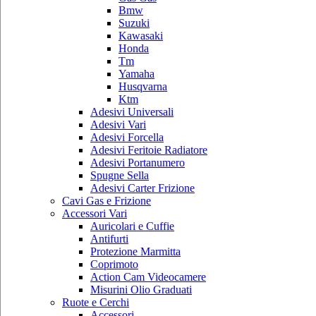
Bmw
Suzuki
Kawasaki
Honda
Tm
Yamaha
Husqvarna
Ktm
Adesivi Universali
Adesivi Vari
Adesivi Forcella
Adesivi Feritoie Radiatore
Adesivi Portanumero
Spugne Sella
Adesivi Carter Frizione
Cavi Gas e Frizione
Accessori Vari
Auricolari e Cuffie
Antifurti
Protezione Marmitta
Coprimoto
Action Cam Videocamere
Misurini Olio Graduati
Ruote e Cerchi
Accessori