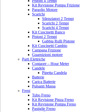
Pistoni 4 Tempi
Kit Revisione Pompa Frizione
Paraolio Motore
Scarichi
Silenziatori 2 Tempi
Scarichi 2 Tempi
Scarichi 4 Tempi
Kit Cuscinetti Banco
Pistoni 2 Tempi
Gabbia Rulli Pistone
Kit Cuscinetti Cambio
Campana Frizione
Guarnizioni motore
Parti Elettriche
Contaore – Hour Meter
Candele
Pipetta Candela
Batterie
Carica Batterie
Pulsanti Massa
Freni
Tubo Freno
Kit Revisione Pinza Freno
Kit Revisione Pompa Freno
Pastiglie Freno