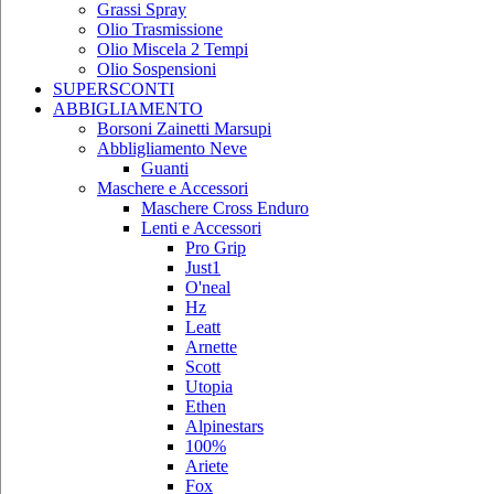
Grassi Spray
Olio Trasmissione
Olio Miscela 2 Tempi
Olio Sospensioni
SUPERSCONTI
ABBIGLIAMENTO
Borsoni Zainetti Marsupi
Abbligliamento Neve
Guanti
Maschere e Accessori
Maschere Cross Enduro
Lenti e Accessori
Pro Grip
Just1
O'neal
Hz
Leatt
Arnette
Scott
Utopia
Ethen
Alpinestars
100%
Ariete
Fox