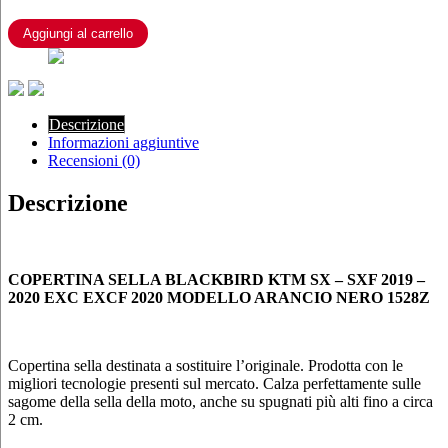
KTM
SX
Aggiungi al carrello
-
SXF
2019
-
2020
Descrizione
EXC
Informazioni aggiuntive
EXCF
Recensioni (0)
2020
MODELLO
Descrizione
ARANCIO
NERO
1528Z
quantità
COPERTINA SELLA BLACKBIRD KTM SX – SXF 2019 –
2020 EXC EXCF 2020 MODELLO ARANCIO NERO 1528Z
Copertina sella destinata a sostituire l’originale. Prodotta con le
migliori tecnologie presenti sul mercato. Calza perfettamente sulle
sagome della sella della moto, anche su spugnati più alti fino a circa
2 cm.