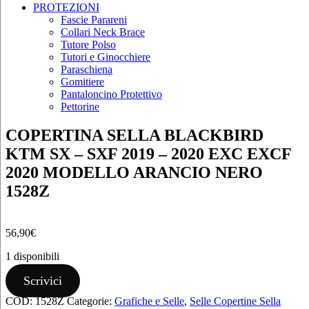
PROTEZIONI
Fascie Parareni
Collari Neck Brace
Tutore Polso
Tutori e Ginocchiere
Paraschiena
Gomitiere
Pantaloncino Protettivo
Pettorine
COPERTINA SELLA BLACKBIRD
KTM SX – SXF 2019 – 2020 EXC EXCF
2020 MODELLO ARANCIO NERO
1528Z
56,90
€
1 disponibili
COPERTINA
Scrivici
SELLA
COD:
1528Z
Categorie:
Grafiche e Selle
,
Selle Copertine Sella
BLACKBIRD