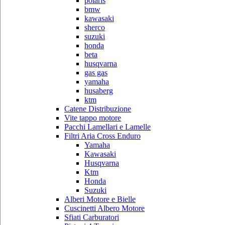
polaris
bmw
kawasaki
sherco
suzuki
honda
beta
husqvarna
gas gas
yamaha
husaberg
ktm
Catene Distribuzione
Vite tappo motore
Pacchi Lamellari e Lamelle
Filtri Aria Cross Enduro
Yamaha
Kawasaki
Husqvarna
Ktm
Honda
Suzuki
Alberi Motore e Bielle
Cuscinetti Albero Motore
Sfiati Carburatori