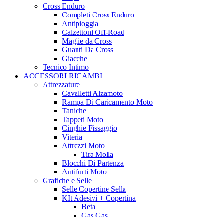
Cross Enduro
Completi Cross Enduro
Antipioggia
Calzettoni Off-Road
Maglie da Cross
Guanti Da Cross
Giacche
Tecnico Intimo
ACCESSORI RICAMBI
Attrezzature
Cavalletti Alzamoto
Rampa Di Caricamento Moto
Taniche
Tappeti Moto
Cinghie Fissaggio
Viteria
Attrezzi Moto
Tira Molla
Blocchi Di Partenza
Antifurti Moto
Grafiche e Selle
Selle Copertine Sella
KIt Adesivi + Copertina
Beta
Gas Gas