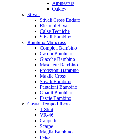
Alpinestars
Oakley
Stivali
Stivali Cross Enduro
Ricambi Stivali
Calze Tecniche
Stivali Bambino
Bambino Minicross
Completi Bambino
Caschi Bambino
Giacche Bambino
Maschere Bambino
Protezioni Bambino
Maglie Cross
Stivali Bambino
Pantaloni Bambino
Guanti Bambino
Fascie Bambino
Casual Tempo Libero
T-Shirt
VR-46
Cappelli
Scarpe
Maglia Bambino
Felpa