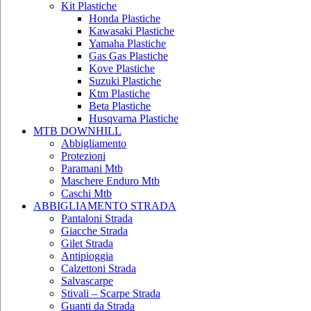
Kit Plastiche
Honda Plastiche
Kawasaki Plastiche
Yamaha Plastiche
Gas Gas Plastiche
Kove Plastiche
Suzuki Plastiche
Ktm Plastiche
Beta Plastiche
Husqvarna Plastiche
MTB DOWNHILL
Abbigliamento
Protezioni
Paramani Mtb
Maschere Enduro Mtb
Caschi Mtb
ABBIGLIAMENTO STRADA
Pantaloni Strada
Giacche Strada
Gilet Strada
Antipioggia
Calzettoni Strada
Salvascarpe
Stivali – Scarpe Strada
Guanti da Strada