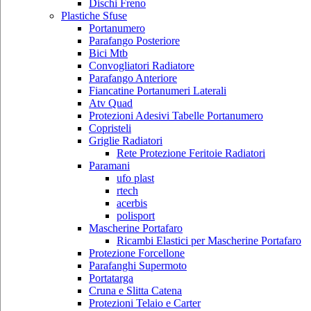
Dischi Freno
Plastiche Sfuse
Portanumero
Parafango Posteriore
Bici Mtb
Convogliatori Radiatore
Parafango Anteriore
Fiancatine Portanumeri Laterali
Atv Quad
Protezioni Adesivi Tabelle Portanumero
Copristeli
Griglie Radiatori
Rete Protezione Feritoie Radiatori
Paramani
ufo plast
rtech
acerbis
polisport
Mascherine Portafaro
Ricambi Elastici per Mascherine Portafaro
Protezione Forcellone
Parafanghi Supermoto
Portatarga
Cruna e Slitta Catena
Protezioni Telaio e Carter