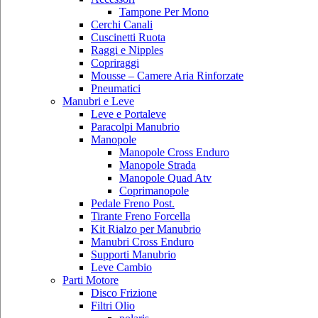
Tampone Per Mono
Cerchi Canali
Cuscinetti Ruota
Raggi e Nipples
Copriraggi
Mousse – Camere Aria Rinforzate
Pneumatici
Manubri e Leve
Leve e Portaleve
Paracolpi Manubrio
Manopole
Manopole Cross Enduro
Manopole Strada
Manopole Quad Atv
Coprimanopole
Pedale Freno Post.
Tirante Freno Forcella
Kit Rialzo per Manubrio
Manubri Cross Enduro
Supporti Manubrio
Leve Cambio
Parti Motore
Disco Frizione
Filtri Olio