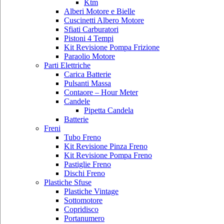
Ktm
Alberi Motore e Bielle
Cuscinetti Albero Motore
Sfiati Carburatori
Pistoni 4 Tempi
Kit Revisione Pompa Frizione
Paraolio Motore
Parti Elettriche
Carica Batterie
Pulsanti Massa
Contaore – Hour Meter
Candele
Pipetta Candela
Batterie
Freni
Tubo Freno
Kit Revisione Pinza Freno
Kit Revisione Pompa Freno
Pastiglie Freno
Dischi Freno
Plastiche Sfuse
Plastiche Vintage
Sottomotore
Copridisco
Portanumero