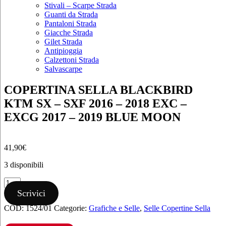
Stivali – Scarpe Strada
Guanti da Strada
Pantaloni Strada
Giacche Strada
Gilet Strada
Antipioggia
Calzettoni Strada
Salvascarpe
COPERTINA SELLA BLACKBIRD
KTM SX – SXF 2016 – 2018 EXC –
EXCG 2017 – 2019 BLUE MOON
41,90
€
3 disponibili
COPERTINA
SELLA
Scrivici
BLACKBIRD
COD:
1524/01
Categorie:
Grafiche e Selle
,
Selle Copertine Sella
KTM
SX