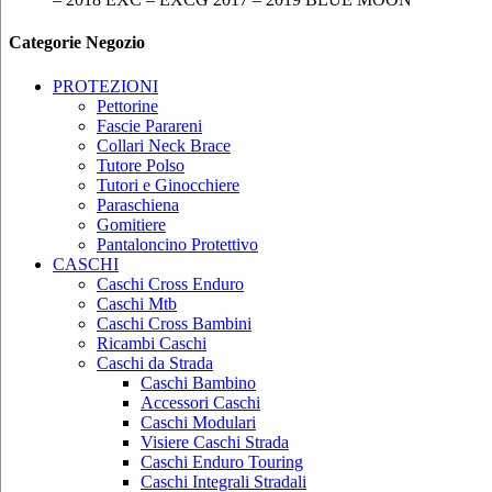
Categorie Negozio
PROTEZIONI
Pettorine
Fascie Parareni
Collari Neck Brace
Tutore Polso
Tutori e Ginocchiere
Paraschiena
Gomitiere
Pantaloncino Protettivo
CASCHI
Caschi Cross Enduro
Caschi Mtb
Caschi Cross Bambini
Ricambi Caschi
Caschi da Strada
Caschi Bambino
Accessori Caschi
Caschi Modulari
Visiere Caschi Strada
Caschi Enduro Touring
Caschi Integrali Stradali