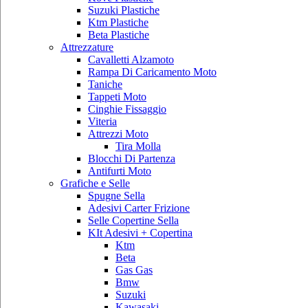
Suzuki Plastiche
Ktm Plastiche
Beta Plastiche
Attrezzature
Cavalletti Alzamoto
Rampa Di Caricamento Moto
Taniche
Tappeti Moto
Cinghie Fissaggio
Viteria
Attrezzi Moto
Tira Molla
Blocchi Di Partenza
Antifurti Moto
Grafiche e Selle
Spugne Sella
Adesivi Carter Frizione
Selle Copertine Sella
KIt Adesivi + Copertina
Ktm
Beta
Gas Gas
Bmw
Suzuki
Kawasaki