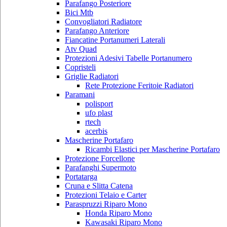
Parafango Posteriore
Bici Mtb
Convogliatori Radiatore
Parafango Anteriore
Fiancatine Portanumeri Laterali
Atv Quad
Protezioni Adesivi Tabelle Portanumero
Copristeli
Griglie Radiatori
Rete Protezione Feritoie Radiatori
Paramani
polisport
ufo plast
rtech
acerbis
Mascherine Portafaro
Ricambi Elastici per Mascherine Portafaro
Protezione Forcellone
Parafanghi Supermoto
Portatarga
Cruna e Slitta Catena
Protezioni Telaio e Carter
Paraspruzzi Riparo Mono
Honda Riparo Mono
Kawasaki Riparo Mono