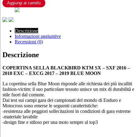
-
Aggiungi al carrello
SXF
2016
-
2018
EXC
Descrizione
-
Informazioni aggiuntive
EXCG
Recensioni (0)
2017
-
Descrizione
2019
BLUE
MOON
COPERTINA SELLA BLACKBIRD KTM SX – SXF 2016 –
quantità
2018 EXC – EXCG 2017 – 2019 BLUE MOON
La copertina sella Blue Moon risponde alle richiesta dei più incalliti
fashion-victim: il suo particolare tessuto unisce un mix di durabilità e
stile fuori dal comune.
Dai test sui campi gara dei campionati del mondo di Enduro e
Motocross sono emerse le seguenti caratteristiche:
-resistenza alle peggiori sollecitazioni in condizioni di gara estreme
-materiale lavabile
-design fine e stiloso per una moto sempre al top3