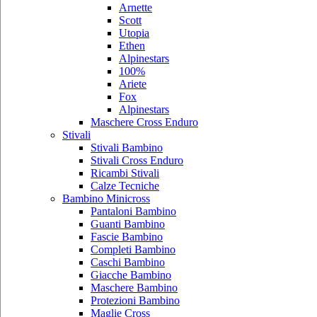
Arnette
Scott
Utopia
Ethen
Alpinestars
100%
Ariete
Fox
Alpinestars
Maschere Cross Enduro
Stivali
Stivali Bambino
Stivali Cross Enduro
Ricambi Stivali
Calze Tecniche
Bambino Minicross
Pantaloni Bambino
Guanti Bambino
Fascie Bambino
Completi Bambino
Caschi Bambino
Giacche Bambino
Maschere Bambino
Protezioni Bambino
Maglie Cross