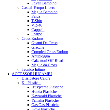
Stivali Bambino
Casual Tempo Libero
Maglia Bambino
Felpa
T-Shirt
VR-46
Cappelli
Scarpe
Cross Enduro
Guanti Da Cross
Giacche
Completi Cross Enduro
Antipioggia
Calzettoni Off-Road
Maglie da Cross
Tecnico Intimo
ACCESSORI RICAMBI
Dissipatore Calore
Kit Plastiche
Husqvarna Plastiche
Honda Plastiche
Kawasaki Plastiche
Yamaha Plastiche
Gas Gas Plastiche
Kove Plastiche