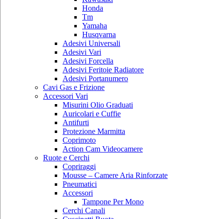
Honda
Tm
Yamaha
Husqvarna
Adesivi Universali
Adesivi Vari
Adesivi Forcella
Adesivi Feritoie Radiatore
Adesivi Portanumero
Cavi Gas e Frizione
Accessori Vari
Misurini Olio Graduati
Auricolari e Cuffie
Antifurti
Protezione Marmitta
Coprimoto
Action Cam Videocamere
Ruote e Cerchi
Copriraggi
Mousse – Camere Aria Rinforzate
Pneumatici
Accessori
Tampone Per Mono
Cerchi Canali