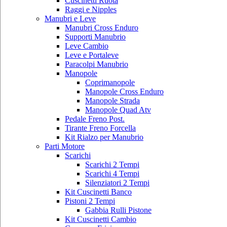
Cuscinetti Ruota
Raggi e Nipples
Manubri e Leve
Manubri Cross Enduro
Supporti Manubrio
Leve Cambio
Leve e Portaleve
Paracolpi Manubrio
Manopole
Coprimanopole
Manopole Cross Enduro
Manopole Strada
Manopole Quad Atv
Pedale Freno Post.
Tirante Freno Forcella
Kit Rialzo per Manubrio
Parti Motore
Scarichi
Scarichi 2 Tempi
Scarichi 4 Tempi
Silenziatori 2 Tempi
Kit Cuscinetti Banco
Pistoni 2 Tempi
Gabbia Rulli Pistone
Kit Cuscinetti Cambio