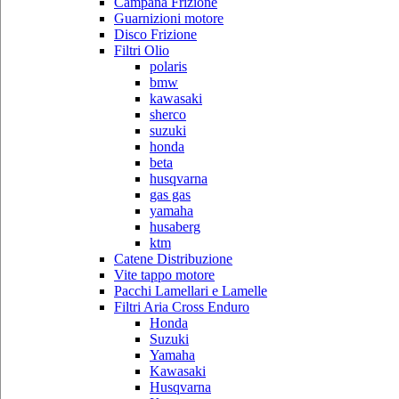
Campana Frizione
Guarnizioni motore
Disco Frizione
Filtri Olio
polaris
bmw
kawasaki
sherco
suzuki
honda
beta
husqvarna
gas gas
yamaha
husaberg
ktm
Catene Distribuzione
Vite tappo motore
Pacchi Lamellari e Lamelle
Filtri Aria Cross Enduro
Honda
Suzuki
Yamaha
Kawasaki
Husqvarna