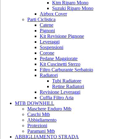
Ktm Riparo Mono
Suzuki Riparo Mono
Airbox Cover
Parti Ciclistica
Catene
Pignoni
Kit Revisione Pignone
Leveraggi
Sospensioni
Corone
Pedane Maggiorate
Kit Cuscinetti Sterzo
Filtro Carburante Serbatoio
Radiatori
Tubi Radiatore
Retine Radiatori
Revisione Leveraggi
Cuffia Filtro Aria
MTB DOWNHILL
Maschere Enduro Mtb
Caschi Mtb
Abbigliamento
Protezioni
Paramani Mtb
ABBIGLIAMENTO STRADA