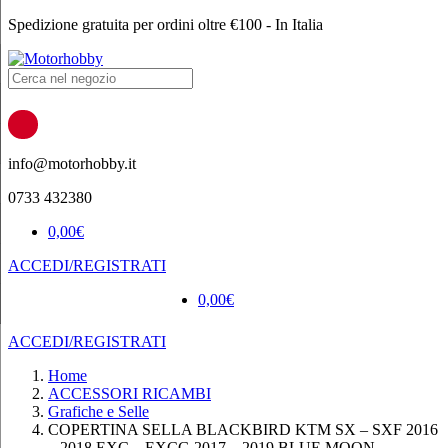
Spedizione gratuita per ordini oltre €100 - In Italia
Products
search
info@motorhobby.it
0733 432380
0,00
€
ACCEDI/REGISTRATI
0,00
€
ACCEDI/REGISTRATI
Home
ACCESSORI RICAMBI
Grafiche e Selle
COPERTINA SELLA BLACKBIRD KTM SX – SXF 2016
– 2018 EXC – EXCG 2017 – 2019 BLUE MOON