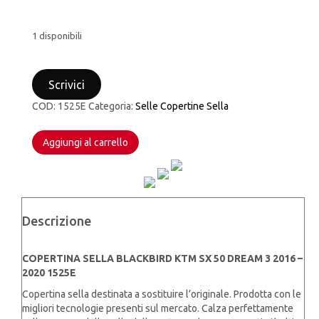
1 disponibili
COPERTINA
SELLA
Scrivici
BLACKBIRD
KTM
COD:
1525E
Categoria:
Selle Copertine Sella
SX
50
DREAM
Aggiungi al carrello
3
2016
-
2020
1525E
Descrizione
quantità
COPERTINA SELLA BLACKBIRD KTM SX 50 DREAM 3 2016 –
2020 1525E
Copertina sella destinata a sostituire l’originale. Prodotta con le
migliori tecnologie presenti sul mercato. Calza perfettamente