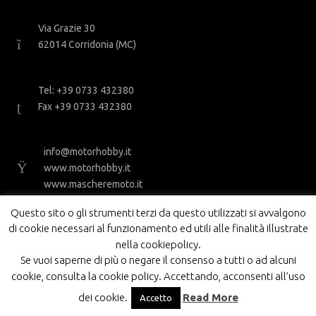
Via Grazie 30
62014 Corridonia (MC)
Tel: +39 0733 432380
Fax +39 0733 432380
info@motorhobby.it
www.motorhobby.it
www.mascheremoto.it
Questo sito o gli strumenti terzi da questo utilizzati si avvalgono
di cookie necessari al funzionamento ed utili alle finalità illustrate
nella cookiepolicy.
Se vuoi saperne di più o negare il consenso a tutti o ad alcuni
cookie, consulta la cookie policy. Accettando, acconsenti all’uso
MOTOR HOBBY SRL - PI 01843210434
dei cookie.
Read More
Accetto