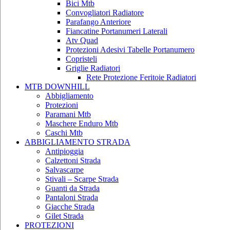
Bici Mtb
Convogliatori Radiatore
Parafango Anteriore
Fiancatine Portanumeri Laterali
Atv Quad
Protezioni Adesivi Tabelle Portanumero
Copristeli
Griglie Radiatori
Rete Protezione Feritoie Radiatori
MTB DOWNHILL
Abbigliamento
Protezioni
Paramani Mtb
Maschere Enduro Mtb
Caschi Mtb
ABBIGLIAMENTO STRADA
Antipioggia
Calzettoni Strada
Salvascarpe
Stivali – Scarpe Strada
Guanti da Strada
Pantaloni Strada
Giacche Strada
Gilet Strada
PROTEZIONI