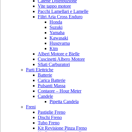
Catene Distribuzione
Vite tappo motore
Pacchi Lamellari e Lamelle
Filtri Aria Cross Enduro
Honda
Suzuki
Yamaha
Kawasaki
Husqvarna
Ktm
Alberi Motore e Bielle
Cuscinetti Albero Motore
Sfiati Carburatori
Parti Elettriche
Batterie
Carica Batterie
Pulsanti Massa
Contaore – Hour Meter
Candele
Pipetta Candela
Freni
Pastiglie Freno
Dischi Freno
Tubo Freno
Kit Revisione Pinza Freno