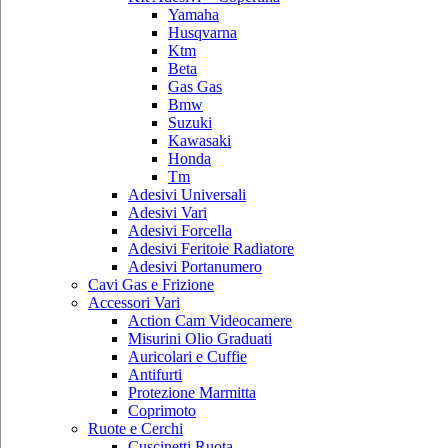
Yamaha
Husqvarna
Ktm
Beta
Gas Gas
Bmw
Suzuki
Kawasaki
Honda
Tm
Adesivi Universali
Adesivi Vari
Adesivi Forcella
Adesivi Feritoie Radiatore
Adesivi Portanumero
Cavi Gas e Frizione
Accessori Vari
Action Cam Videocamere
Misurini Olio Graduati
Auricolari e Cuffie
Antifurti
Protezione Marmitta
Coprimoto
Ruote e Cerchi
Cuscinetti Ruota