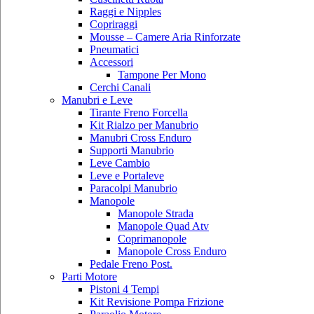
Raggi e Nipples
Copriraggi
Mousse – Camere Aria Rinforzate
Pneumatici
Accessori
Tampone Per Mono
Cerchi Canali
Manubri e Leve
Tirante Freno Forcella
Kit Rialzo per Manubrio
Manubri Cross Enduro
Supporti Manubrio
Leve Cambio
Leve e Portaleve
Paracolpi Manubrio
Manopole
Manopole Strada
Manopole Quad Atv
Coprimanopole
Manopole Cross Enduro
Pedale Freno Post.
Parti Motore
Pistoni 4 Tempi
Kit Revisione Pompa Frizione