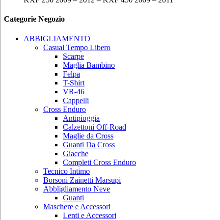
Categorie Negozio
ABBIGLIAMENTO
Casual Tempo Libero
Scarpe
Maglia Bambino
Felpa
T-Shirt
VR-46
Cappelli
Cross Enduro
Antipioggia
Calzettoni Off-Road
Maglie da Cross
Guanti Da Cross
Giacche
Completi Cross Enduro
Tecnico Intimo
Borsoni Zainetti Marsupi
Abbligliamento Neve
Guanti
Maschere e Accessori
Lenti e Accessori