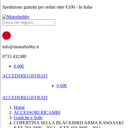
Spedizione gratuita per ordini oltre €100 - In Italia
Products
search
info@motorhobby.it
0733 432380
0,00
€
ACCEDI/REGISTRATI
0,00
€
ACCEDI/REGISTRATI
Home
ACCESSORI RICAMBI
Grafiche e Selle
COPERTINA SELLA BLACKBIRD ARMA KAWASAKI
KXF 250 2009 – 2012 – KXF 450 2009 – 2011