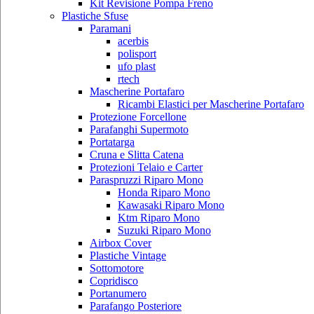
Kit Revisione Pompa Freno
Plastiche Sfuse
Paramani
acerbis
polisport
ufo plast
rtech
Mascherine Portafaro
Ricambi Elastici per Mascherine Portafaro
Protezione Forcellone
Parafanghi Supermoto
Portatarga
Cruna e Slitta Catena
Protezioni Telaio e Carter
Paraspruzzi Riparo Mono
Honda Riparo Mono
Kawasaki Riparo Mono
Ktm Riparo Mono
Suzuki Riparo Mono
Airbox Cover
Plastiche Vintage
Sottomotore
Copridisco
Portanumero
Parafango Posteriore