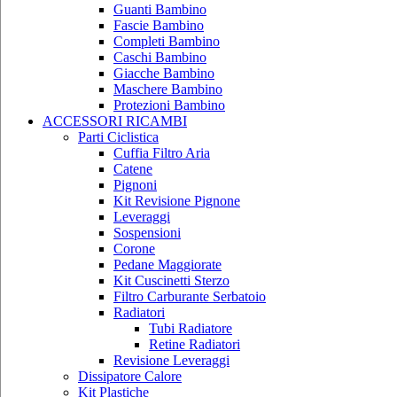
Guanti Bambino
Fascie Bambino
Completi Bambino
Caschi Bambino
Giacche Bambino
Maschere Bambino
Protezioni Bambino
ACCESSORI RICAMBI
Parti Ciclistica
Cuffia Filtro Aria
Catene
Pignoni
Kit Revisione Pignone
Leveraggi
Sospensioni
Corone
Pedane Maggiorate
Kit Cuscinetti Sterzo
Filtro Carburante Serbatoio
Radiatori
Tubi Radiatore
Retine Radiatori
Revisione Leveraggi
Dissipatore Calore
Kit Plastiche