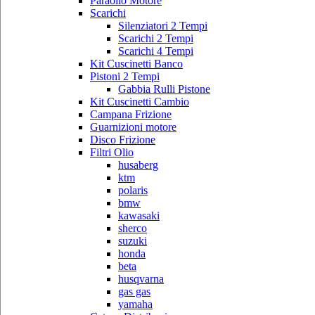
Paraolio Motore
Scarichi
Silenziatori 2 Tempi
Scarichi 2 Tempi
Scarichi 4 Tempi
Kit Cuscinetti Banco
Pistoni 2 Tempi
Gabbia Rulli Pistone
Kit Cuscinetti Cambio
Campana Frizione
Guarnizioni motore
Disco Frizione
Filtri Olio
husaberg
ktm
polaris
bmw
kawasaki
sherco
suzuki
honda
beta
husqvarna
gas gas
yamaha