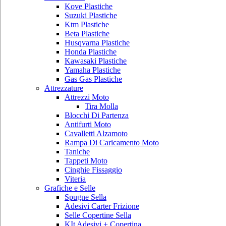
Kove Plastiche
Suzuki Plastiche
Ktm Plastiche
Beta Plastiche
Husqvarna Plastiche
Honda Plastiche
Kawasaki Plastiche
Yamaha Plastiche
Gas Gas Plastiche
Attrezzature
Attrezzi Moto
Tira Molla
Blocchi Di Partenza
Antifurti Moto
Cavalletti Alzamoto
Rampa Di Caricamento Moto
Taniche
Tappeti Moto
Cinghie Fissaggio
Viteria
Grafiche e Selle
Spugne Sella
Adesivi Carter Frizione
Selle Copertine Sella
KIt Adesivi + Copertina