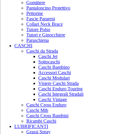
Gomitiere
Pantaloncino Protettivo
Pettorine
Fascie Parareni
Collari Neck Brace
Tutore Polso
Tutori e Ginocchiere
Paraschiena
CASCHI
Caschi da Strada
Caschi Jet
Sottocaschi
Caschi Bambino
Accessori Caschi
Caschi Modulari
Visiere Caschi Strada
Caschi Enduro Touring
Caschi Integrali Stradali
Caschi Vintage
Caschi Cross Enduro
Caschi Mtb
Caschi Cross Bambini
Ricambi Caschi
LUBRIFICANTI
Grassi Spray