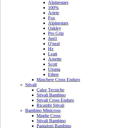
Alpinestars
100%
Ariete
Fox
Alpinestars
Oakley
Pro Grip
Just1
O'neal
Hz
Leatt
Arnette
Scott
Utopia
Ethen
Maschere Cross Enduro
Stivali
Calze Tecniche
Stivali Bambino
Stivali Cross Enduro
Ricambi Stivali
Bambino Minicross
Maglie Cross
Stivali Bambino
Pantaloni Bambino