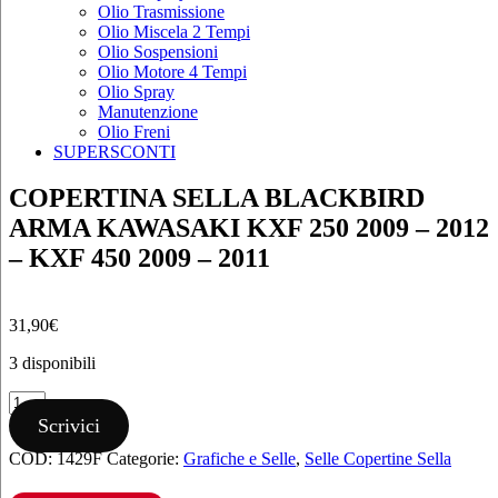
Olio Trasmissione
Olio Miscela 2 Tempi
Olio Sospensioni
Olio Motore 4 Tempi
Olio Spray
Manutenzione
Olio Freni
SUPERSCONTI
COPERTINA SELLA BLACKBIRD
ARMA KAWASAKI KXF 250 2009 – 2012
– KXF 450 2009 – 2011
31,90
€
3 disponibili
COPERTINA
SELLA
Scrivici
BLACKBIRD
COD:
1429F
Categorie:
Grafiche e Selle
,
Selle Copertine Sella
ARMA
KAWASAKI