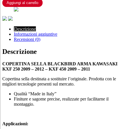
KXF
Aggiungi al carrello
250
2009
-
2012
-
Descrizione
KXF
Informazioni aggiuntive
450
Recensioni (0)
2009
-
Descrizione
2011
quantità
COPERTINA SELLA BLACKBIRD ARMA KAWASAKI
KXF 250 2009 – 2012 – KXF 450 2009 – 2011
Copertina sella destinata a sostituire l’originale. Prodotta con le
migliori tecnologie presenti sul mercato.
Qualità “Made in Italy”
Finiture e sagome precise, realizzate per facilitarne il
montaggio.
Applicazioni: