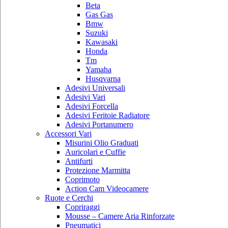
Beta
Gas Gas
Bmw
Suzuki
Kawasaki
Honda
Tm
Yamaha
Husqvarna
Adesivi Universali
Adesivi Vari
Adesivi Forcella
Adesivi Feritoie Radiatore
Adesivi Portanumero
Accessori Vari
Misurini Olio Graduati
Auricolari e Cuffie
Antifurti
Protezione Marmitta
Coprimoto
Action Cam Videocamere
Ruote e Cerchi
Copriraggi
Mousse – Camere Aria Rinforzate
Pneumatici