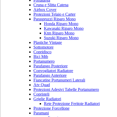
Portatarga
Cruna e Slitta Catena
Airbox Cover
Protezioni Telaio e Carter
Paraspruzzi Riparo Mono
Honda Riparo Mono
Kawasaki Riparo Mono
Ktm Riparo Mono
Suzuki Riparo Mono
Plastiche Vintage
Sottomotore
Copridisco
Bici Mtb
Portanumero
Parafango Posteriore
Convogliatori Radiatore
Parafango Anteriore
Fiancatine Portanumeri Laterali
Atv Quad
Protezioni Adesivi Tabelle Portanumero
Copristeli
Griglie Radiatori
Rete Protezione Feritoie Radiatori
Protezione Forcellone
Paramani