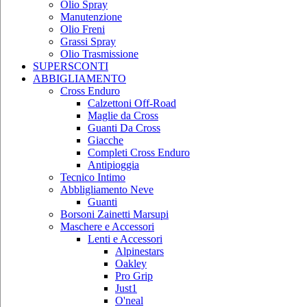
Olio Spray
Manutenzione
Olio Freni
Grassi Spray
Olio Trasmissione
SUPERSCONTI
ABBIGLIAMENTO
Cross Enduro
Calzettoni Off-Road
Maglie da Cross
Guanti Da Cross
Giacche
Completi Cross Enduro
Antipioggia
Tecnico Intimo
Abbligliamento Neve
Guanti
Borsoni Zainetti Marsupi
Maschere e Accessori
Lenti e Accessori
Alpinestars
Oakley
Pro Grip
Just1
O'neal