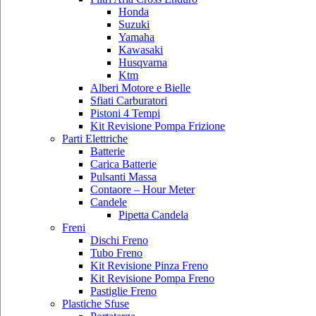
Honda
Suzuki
Yamaha
Kawasaki
Husqvarna
Ktm
Alberi Motore e Bielle
Sfiati Carburatori
Pistoni 4 Tempi
Kit Revisione Pompa Frizione
Parti Elettriche
Batterie
Carica Batterie
Pulsanti Massa
Contaore – Hour Meter
Candele
Pipetta Candela
Freni
Dischi Freno
Tubo Freno
Kit Revisione Pinza Freno
Kit Revisione Pompa Freno
Pastiglie Freno
Plastiche Sfuse