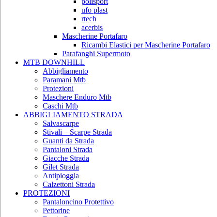
polisport
ufo plast
rtech
acerbis
Mascherine Portafaro
Ricambi Elastici per Mascherine Portafaro
Parafanghi Supermoto
MTB DOWNHILL
Abbigliamento
Paramani Mtb
Protezioni
Maschere Enduro Mtb
Caschi Mtb
ABBIGLIAMENTO STRADA
Salvascarpe
Stivali – Scarpe Strada
Guanti da Strada
Pantaloni Strada
Giacche Strada
Gilet Strada
Antipioggia
Calzettoni Strada
PROTEZIONI
Pantaloncino Protettivo
Pettorine