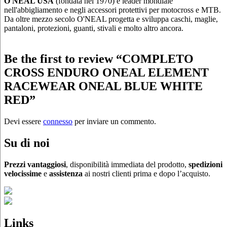
O'NEAL USA
(fondata nel 1970) è leader mondiale
nell'abbigliamento e negli accessori protettivi per motocross e MTB.
Da oltre mezzo secolo O'NEAL progetta e sviluppa caschi, maglie,
pantaloni, protezioni, guanti, stivali e molto altro ancora.
Be the first to review “COMPLETO
CROSS ENDURO ONEAL ELEMENT
RACEWEAR ONEAL BLUE WHITE
RED”
Devi essere
connesso
per inviare un commento.
Su di noi
Prezzi vantaggiosi
, disponibilità immediata del prodotto,
spedizioni
velocissime
e
assistenza
ai nostri clienti prima e dopo l’acquisto.
Links