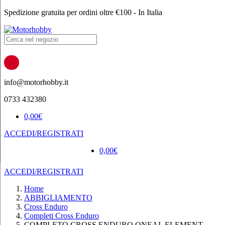
Spedizione gratuita per ordini oltre €100 - In Italia
Products
search
info@motorhobby.it
0733 432380
0,00
€
ACCEDI/REGISTRATI
0,00
€
ACCEDI/REGISTRATI
Home
ABBIGLIAMENTO
Cross Enduro
Completi Cross Enduro
COMPLETO CROSS ENDURO ONEAL ELEMENT