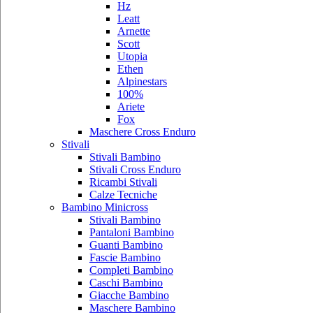
Hz
Leatt
Arnette
Scott
Utopia
Ethen
Alpinestars
100%
Ariete
Fox
Maschere Cross Enduro
Stivali
Stivali Bambino
Stivali Cross Enduro
Ricambi Stivali
Calze Tecniche
Bambino Minicross
Stivali Bambino
Pantaloni Bambino
Guanti Bambino
Fascie Bambino
Completi Bambino
Caschi Bambino
Giacche Bambino
Maschere Bambino