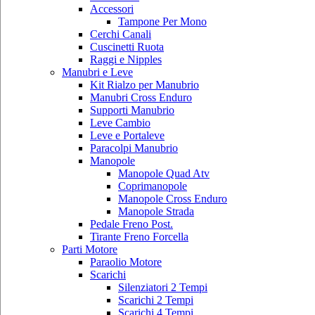
Accessori
Tampone Per Mono
Cerchi Canali
Cuscinetti Ruota
Raggi e Nipples
Manubri e Leve
Kit Rialzo per Manubrio
Manubri Cross Enduro
Supporti Manubrio
Leve Cambio
Leve e Portaleve
Paracolpi Manubrio
Manopole
Manopole Quad Atv
Coprimanopole
Manopole Cross Enduro
Manopole Strada
Pedale Freno Post.
Tirante Freno Forcella
Parti Motore
Paraolio Motore
Scarichi
Silenziatori 2 Tempi
Scarichi 2 Tempi
Scarichi 4 Tempi