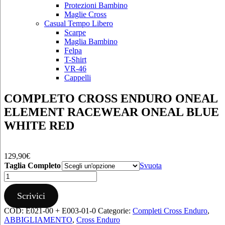
Protezioni Bambino
Maglie Cross
Casual Tempo Libero
Scarpe
Maglia Bambino
Felpa
T-Shirt
VR-46
Cappelli
COMPLETO CROSS ENDURO ONEAL
ELEMENT RACEWEAR ONEAL BLUE
WHITE RED
129,90
€
Taglia Completo
Svuota
COMPLETO
CROSS
ENDURO
Scrivici
ONEAL
COD:
E021-00 + E003-01-0
Categorie:
Completi Cross Enduro
,
ELEMENT
ABBIGLIAMENTO
,
Cross Enduro
RACEWEAR