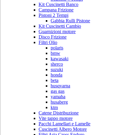
Kit Cuscinetti Banco
Campana Frizione
Pistoni 2 Tempi
Gabbia Rulli Pistone
Kit Cuscinetti Cambio
Guarnizioni motore
Disco Frizione
Filtri Olio
polaris
bmw
kawasaki
sherco
suzuki
honda
beta
husqvarna
gas gas
yamaha
husaberg
ktm
Catene Distribuzione
Vite tappo motore
Pacchi Lamellari e Lamelle
Cuscinetti Albero Motore
Filtri Aria Cross Enduro