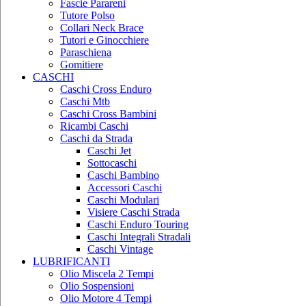
Fascie Parareni
Tutore Polso
Collari Neck Brace
Tutori e Ginocchiere
Paraschiena
Gomitiere
CASCHI
Caschi Cross Enduro
Caschi Mtb
Caschi Cross Bambini
Ricambi Caschi
Caschi da Strada
Caschi Jet
Sottocaschi
Caschi Bambino
Accessori Caschi
Caschi Modulari
Visiere Caschi Strada
Caschi Enduro Touring
Caschi Integrali Stradali
Caschi Vintage
LUBRIFICANTI
Olio Miscela 2 Tempi
Olio Sospensioni
Olio Motore 4 Tempi