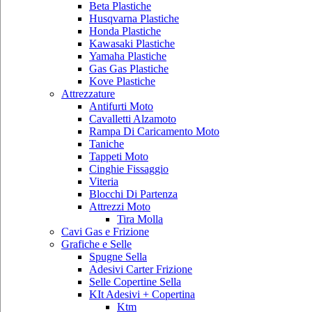
Beta Plastiche
Husqvarna Plastiche
Honda Plastiche
Kawasaki Plastiche
Yamaha Plastiche
Gas Gas Plastiche
Kove Plastiche
Attrezzature
Antifurti Moto
Cavalletti Alzamoto
Rampa Di Caricamento Moto
Taniche
Tappeti Moto
Cinghie Fissaggio
Viteria
Blocchi Di Partenza
Attrezzi Moto
Tira Molla
Cavi Gas e Frizione
Grafiche e Selle
Spugne Sella
Adesivi Carter Frizione
Selle Copertine Sella
KIt Adesivi + Copertina
Ktm