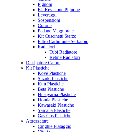
Pignoni
Kit Revisione Pignone
Leveraggi
Sospensioni
Corone
Pedane Maggiorate
Kit Cuscinetti Sterzo
Filtro Carburante Serbatoio
Radiatori
Tubi Radiatore
Retine Radiatori
Dissipatore Calore
Kit Plastiche
Kove Plastiche
Suzuki Plastiche
Ktm Plastiche
Beta Plastiche
Husqvarna Plastiche
Honda Plastiche
Kawasaki Plastiche
Yamaha Plastiche
Gas Gas Plastiche
Attrezzature
Cinghie Fissaggio
Viteria