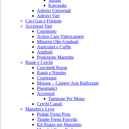
Suzuki
Kawasaki
Adesivi Universali
Adesivi Vari
Cavi Gas e Frizione
Accessori Vari
Coprimoto
Action Cam Videocamere
Misurini Olio Graduati
Auricolari e Cuffie
Antifurti
Protezione Marmitta
Ruote e Cerchi
Cuscinetti Ruota
Raggi e Nipples
Copriraggi
Mousse – Camere Aria Rinforzate
Pneumatici
Accessori
Tampone Per Mono
Cerchi Canali
Manubri e Leve
Pedale Freno Post.
Tirante Freno Forcella
Kit Rialzo per Manubrio