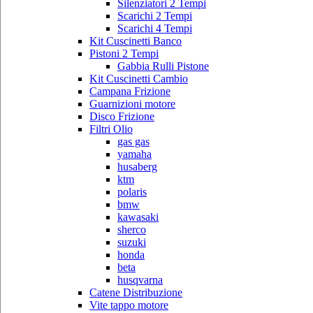
Silenziatori 2 Tempi
Scarichi 2 Tempi
Scarichi 4 Tempi
Kit Cuscinetti Banco
Pistoni 2 Tempi
Gabbia Rulli Pistone
Kit Cuscinetti Cambio
Campana Frizione
Guarnizioni motore
Disco Frizione
Filtri Olio
gas gas
yamaha
husaberg
ktm
polaris
bmw
kawasaki
sherco
suzuki
honda
beta
husqvarna
Catene Distribuzione
Vite tappo motore