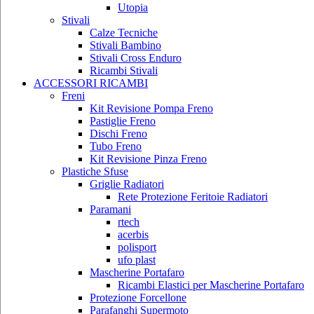
Utopia
Stivali
Calze Tecniche
Stivali Bambino
Stivali Cross Enduro
Ricambi Stivali
ACCESSORI RICAMBI
Freni
Kit Revisione Pompa Freno
Pastiglie Freno
Dischi Freno
Tubo Freno
Kit Revisione Pinza Freno
Plastiche Sfuse
Griglie Radiatori
Rete Protezione Feritoie Radiatori
Paramani
rtech
acerbis
polisport
ufo plast
Mascherine Portafaro
Ricambi Elastici per Mascherine Portafaro
Protezione Forcellone
Parafanghi Supermoto