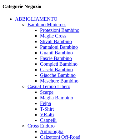
Categorie Negozio
ABBIGLIAMENTO
Bambino Minicross
Protezioni Bambino
Maglie Cross
Stivali Bambino
Pantaloni Bambino
Guanti Bambino
Fascie Bambino
Completi Bambino
Caschi Bambino
Giacche Bambino
Maschere Bambino
Casual Tempo Libero
Scarpe
Maglia Bambino
Felpa
T-Shirt
VR-46
Cappelli
Cross Enduro
Antipioggia
Calzettoni Off-Road