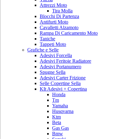
Attrezzi Moto
Tira Molla
Blocchi Di Partenza
Antifurti Moto
Cavalletti Alzamoto
Rampa Di Caricamento Moto
Taniche
Tappeti Moto
Grafiche e Selle
Adesivi Forcella
Adesivi Feritoie Radiatore
Adesivi Portanumero
Spugne Sella
Adesivi Carter Frizione
Selle Copertine Sella
KIt Adesivi + Copertina
Honda
Tm
Yamaha
Husqvarna
Ktm
Beta
Gas Gas
Bmw