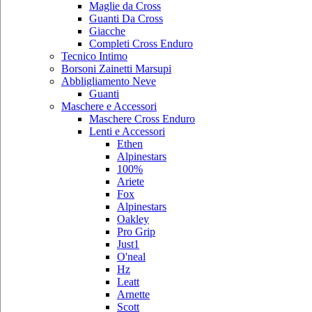
Maglie da Cross
Guanti Da Cross
Giacche
Completi Cross Enduro
Tecnico Intimo
Borsoni Zainetti Marsupi
Abbligliamento Neve
Guanti
Maschere e Accessori
Maschere Cross Enduro
Lenti e Accessori
Ethen
Alpinestars
100%
Ariete
Fox
Alpinestars
Oakley
Pro Grip
Just1
O'neal
Hz
Leatt
Arnette
Scott