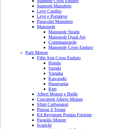
Manubri Cross Enduro
Supporti Manubrio
Leve Cambio
Leve e Portaleve
Paracolpi Manubrio
Manopole
Manopole Strada
Manopole Quad Atv
Coprimanopole
Manopole Cross Enduro
Parti Motore
Filtri Aria Cross Enduro
Honda
Suzuki
Yamaha
Kawasaki
Husqvarna
Ktm
Alberi Motore e Bielle
Cuscinetti Albero Motore
Sfiati Carburatori
Pistoni 4 Tempi
Kit Revisione Pompa Frizione
Paraolio Motore
Scarichi