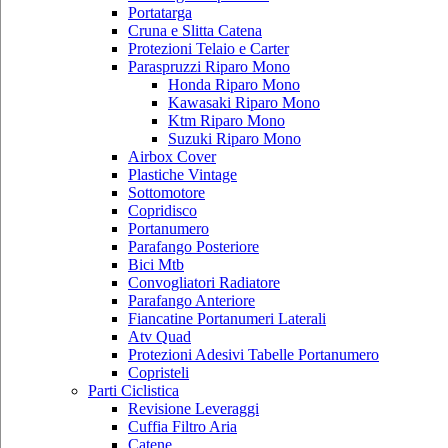
Portatarga
Cruna e Slitta Catena
Protezioni Telaio e Carter
Paraspruzzi Riparo Mono
Honda Riparo Mono
Kawasaki Riparo Mono
Ktm Riparo Mono
Suzuki Riparo Mono
Airbox Cover
Plastiche Vintage
Sottomotore
Copridisco
Portanumero
Parafango Posteriore
Bici Mtb
Convogliatori Radiatore
Parafango Anteriore
Fiancatine Portanumeri Laterali
Atv Quad
Protezioni Adesivi Tabelle Portanumero
Copristeli
Parti Ciclistica
Revisione Leveraggi
Cuffia Filtro Aria
Catene