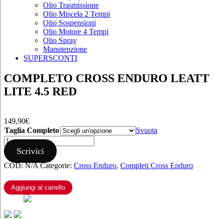
Olio Trasmissione
Olio Miscela 2 Tempi
Olio Sospensioni
Olio Motore 4 Tempi
Olio Spray
Manutenzione
SUPERSCONTI
COMPLETO CROSS ENDURO LEATT
LITE 4.5 RED
149,90
€
Taglia Completo
Svuota
COMPLETO
CROSS
Scrivici
ENDURO
COD:
N/A
Categorie:
Cross Enduro
,
Completi Cross Enduro
LEATT
LITE
4.5
Aggiungi al carrello
RED
quantità