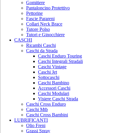
Gomitiere
Pantaloncino Protettivo
Pettorine
Fascie Parareni
Collari Neck Brace
Tutore Polso
Tutori e Ginocchiere
CASCHI
Ricambi Caschi
Caschi da Strada
Caschi Enduro Touring
Caschi Integrali Stradali
Caschi Vintage
Caschi Jet
Sottocaschi
Caschi Bambino
Accessori Caschi
Caschi Modulari
Visiere Caschi Strada
Caschi Cross Enduro
Caschi Mtb
Caschi Cross Bambini
LUBRIFICANTI
Olio Freni
Grassi Spray