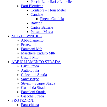
Pacchi Lamellari e Lamelle
Parti Elettriche
Contaore – Hour Meter
Candele
Pipetta Candela
Batterie
Carica Batterie
Pulsanti Massa
MTB DOWNHILL
Abbigliamento
Protezioni
Paramani Mtb
Maschere Enduro Mtb
Caschi Mtb
ABBIGLIAMENTO STRADA
Gilet Strada
Antipioggia
Calzettoni Strada
Salvascarpe
Stivali – Scarpe Strada
Guanti da Strada
Pantaloni Strada
Giacche Strada
PROTEZIONI
Paraschiena