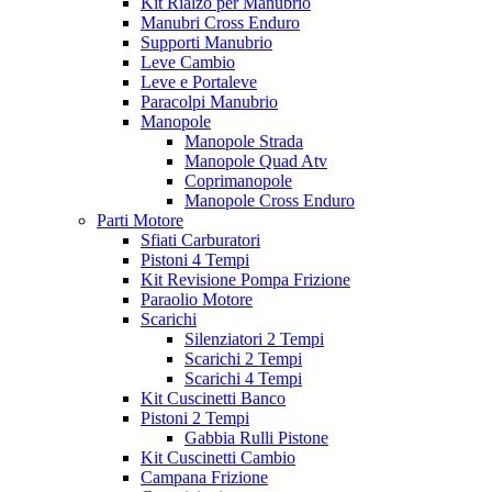
Kit Rialzo per Manubrio
Manubri Cross Enduro
Supporti Manubrio
Leve Cambio
Leve e Portaleve
Paracolpi Manubrio
Manopole
Manopole Strada
Manopole Quad Atv
Coprimanopole
Manopole Cross Enduro
Parti Motore
Sfiati Carburatori
Pistoni 4 Tempi
Kit Revisione Pompa Frizione
Paraolio Motore
Scarichi
Silenziatori 2 Tempi
Scarichi 2 Tempi
Scarichi 4 Tempi
Kit Cuscinetti Banco
Pistoni 2 Tempi
Gabbia Rulli Pistone
Kit Cuscinetti Cambio
Campana Frizione