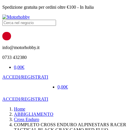
Spedizione gratuita per ordini oltre €100 - In Italia
Products
search
info@motorhobby.it
0733 432380
0,00
€
ACCEDI/REGISTRATI
0,00
€
ACCEDI/REGISTRATI
Home
ABBIGLIAMENTO
Cross Enduro
COMPLETO CROSS ENDURO ALPINESTARS RACER
TACTICAL BLACK GRAY CAMO RED FLUO