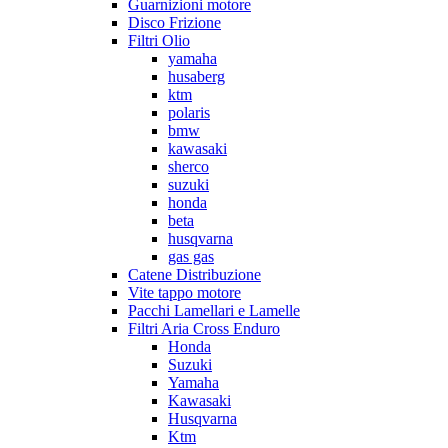
Guarnizioni motore
Disco Frizione
Filtri Olio
yamaha
husaberg
ktm
polaris
bmw
kawasaki
sherco
suzuki
honda
beta
husqvarna
gas gas
Catene Distribuzione
Vite tappo motore
Pacchi Lamellari e Lamelle
Filtri Aria Cross Enduro
Honda
Suzuki
Yamaha
Kawasaki
Husqvarna
Ktm