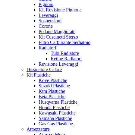
Pignoni
Kit Revisione Pignone
Leveraggi
Sospensioni
Corone
Pedane Maggiorate
Kit Cuscinetti Sterzo
Filtro Carburante Serbatoio
Radiatori
Tubi Radiatore
Retine Radiatori
Revisione Leveraggi
Dissipatore Calore
Kit Plastiche
Kove Plastiche
Suzuki Plastiche
Ktm Plastiche
Beta Plastiche
Husqvarna Plastiche
Honda Plastiche
Kawasaki Plastiche
Yamaha Plastiche
Gas Gas Plastiche
Attrezzature
Attrezzi Moto