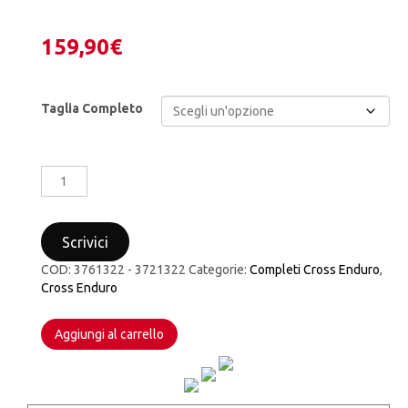
159,90
€
Taglia Completo
COMPLETO
CROSS
ENDURO
ALPINESTARS
Scrivici
RACER
FLAGSHIP
COD:
3761322 - 3721322
Categorie:
Completi Cross Enduro
,
BLACK
Cross Enduro
WHITE
RED
Aggiungi al carrello
FLUO
quantità