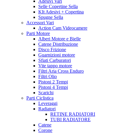
Adesivi Vari
Selle Copertine Sella
KIt Adesivi + Copertina
Spugne Sella
Accessori Vari
Action Cam Videocamere
Parti Motore
Alberi Motore e Bielle
Catene Distribuzione
Disco Frizione
Guarnizioni motore
Sfiati Carburatori
Vite tappo motore
Filtri Aria Cross Enduro
Filtri Olio
Pistoni 2 Tempi
Pistoni 4 Tempi
Scarichi
Parti Ciclistica
Leveraggi
Radiatori
RETINE RADIATORI
TUBI RADIATORE
Catene
Corone