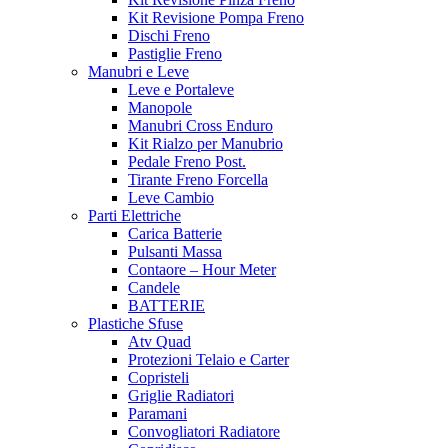
Kit Revisione Pompa Freno
Dischi Freno
Pastiglie Freno
Manubri e Leve
Leve e Portaleve
Manopole
Manubri Cross Enduro
Kit Rialzo per Manubrio
Pedale Freno Post.
Tirante Freno Forcella
Leve Cambio
Parti Elettriche
Carica Batterie
Pulsanti Massa
Contaore – Hour Meter
Candele
BATTERIE
Plastiche Sfuse
Atv Quad
Protezioni Telaio e Carter
Copristeli
Griglie Radiatori
Paramani
Convogliatori Radiatore