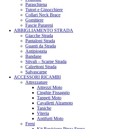
Paraschiena
Tutori e Ginocchiere
Collari Neck Brace
Gomitiere
Fascie Parareni
ABBIGLIAMENTO STRADA
Giacche Strada
Pantaloni Strada
Guanti da Strada
Antipioggia
Bandane
Stivali – Scarpe Strada
Calzettoni Strada
Salvascarpe
ACCESSORI RICAMBI
Attrezzature
Attrezzi Moto
Cinghie Fissaggio
Tappeti Moto
Cavalletti Alzamoto
Taniche
Viteria
Antifurti Moto
Freni
Kit Revisione Pinza Freno