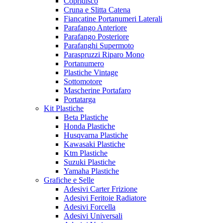
Copridisco
Cruna e Slitta Catena
Fiancatine Portanumeri Laterali
Parafango Anteriore
Parafango Posteriore
Parafanghi Supermoto
Paraspruzzi Riparo Mono
Portanumero
Plastiche Vintage
Sottomotore
Mascherine Portafaro
Portatarga
Kit Plastiche
Beta Plastiche
Honda Plastiche
Husqvarna Plastiche
Kawasaki Plastiche
Ktm Plastiche
Suzuki Plastiche
Yamaha Plastiche
Grafiche e Selle
Adesivi Carter Frizione
Adesivi Feritoie Radiatore
Adesivi Forcella
Adesivi Universali