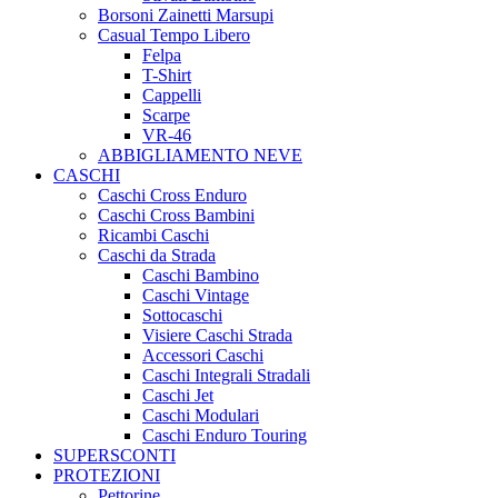
Borsoni Zainetti Marsupi
Casual Tempo Libero
Felpa
T-Shirt
Cappelli
Scarpe
VR-46
ABBIGLIAMENTO NEVE
CASCHI
Caschi Cross Enduro
Caschi Cross Bambini
Ricambi Caschi
Caschi da Strada
Caschi Bambino
Caschi Vintage
Sottocaschi
Visiere Caschi Strada
Accessori Caschi
Caschi Integrali Stradali
Caschi Jet
Caschi Modulari
Caschi Enduro Touring
SUPERSCONTI
PROTEZIONI
Pettorine