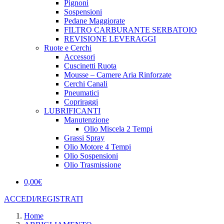
Pignoni
Sospensioni
Pedane Maggiorate
FILTRO CARBURANTE SERBATOIO
REVISIONE LEVERAGGI
Ruote e Cerchi
Accessori
Cuscinetti Ruota
Mousse – Camere Aria Rinforzate
Cerchi Canali
Pneumatici
Copriraggi
LUBRIFICANTI
Manutenzione
Olio Miscela 2 Tempi
Grassi Spray
Olio Motore 4 Tempi
Olio Sospensioni
Olio Trasmissione
0,00
€
ACCEDI/REGISTRATI
Home