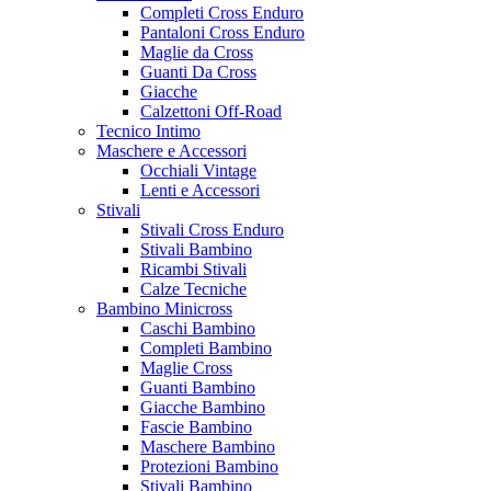
Completi Cross Enduro
Pantaloni Cross Enduro
Maglie da Cross
Guanti Da Cross
Giacche
Calzettoni Off-Road
Tecnico Intimo
Maschere e Accessori
Occhiali Vintage
Lenti e Accessori
Stivali
Stivali Cross Enduro
Stivali Bambino
Ricambi Stivali
Calze Tecniche
Bambino Minicross
Caschi Bambino
Completi Bambino
Maglie Cross
Guanti Bambino
Giacche Bambino
Fascie Bambino
Maschere Bambino
Protezioni Bambino
Stivali Bambino