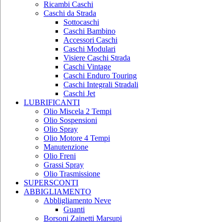
Ricambi Caschi
Caschi da Strada
Sottocaschi
Caschi Bambino
Accessori Caschi
Caschi Modulari
Visiere Caschi Strada
Caschi Vintage
Caschi Enduro Touring
Caschi Integrali Stradali
Caschi Jet
LUBRIFICANTI
Olio Miscela 2 Tempi
Olio Sospensioni
Olio Spray
Olio Motore 4 Tempi
Manutenzione
Olio Freni
Grassi Spray
Olio Trasmissione
SUPERSCONTI
ABBIGLIAMENTO
Abbligliamento Neve
Guanti
Borsoni Zainetti Marsupi