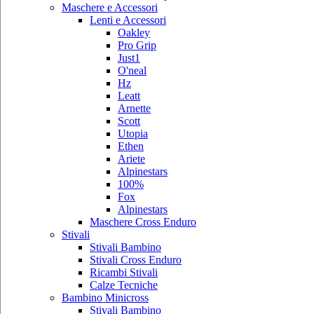
Maschere e Accessori
Lenti e Accessori
Oakley
Pro Grip
Just1
O'neal
Hz
Leatt
Arnette
Scott
Utopia
Ethen
Ariete
Alpinestars
100%
Fox
Alpinestars
Maschere Cross Enduro
Stivali
Stivali Bambino
Stivali Cross Enduro
Ricambi Stivali
Calze Tecniche
Bambino Minicross
Stivali Bambino