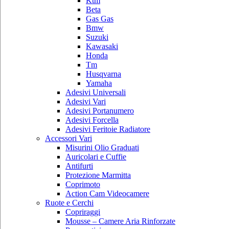
Ktm
Beta
Gas Gas
Bmw
Suzuki
Kawasaki
Honda
Tm
Husqvarna
Yamaha
Adesivi Universali
Adesivi Vari
Adesivi Portanumero
Adesivi Forcella
Adesivi Feritoie Radiatore
Accessori Vari
Misurini Olio Graduati
Auricolari e Cuffie
Antifurti
Protezione Marmitta
Coprimoto
Action Cam Videocamere
Ruote e Cerchi
Copriraggi
Mousse – Camere Aria Rinforzate