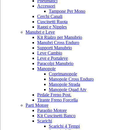
Pneumatici
Accessori
Tampone Per Mono
Cerchi Canali
Cuscinetti Ruota
Raggi e Nipples
Manubri e Leve
Kit Rialzo per Manubrio
Manubri Cross Enduro
Supporti Manubrio
Leve Cambio
Leve e Portaleve
Paracolpi Manubrio
Manopole
Coprimanopole
Manopole Cross Enduro
Manopole Strada
Manopole Quad Atv
Pedale Freno Post.
Tirante Freno Forcella
Parti Motore
Paraolio Motore
Kit Cuscinetti Banco
Scarichi
Scarichi 4 Tempi