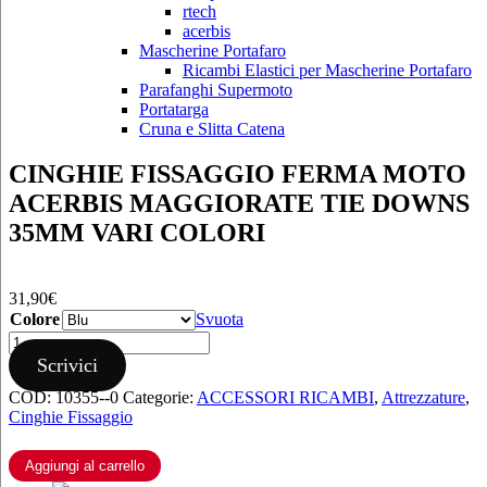
rtech
acerbis
Mascherine Portafaro
Ricambi Elastici per Mascherine Portafaro
Parafanghi Supermoto
Portatarga
Cruna e Slitta Catena
CINGHIE FISSAGGIO FERMA MOTO
ACERBIS MAGGIORATE TIE DOWNS
35MM VARI COLORI
31,90
€
Colore
Svuota
CINGHIE
FISSAGGIO
Scrivici
FERMA
COD:
10355--0
Categorie:
ACCESSORI RICAMBI
,
Attrezzature
,
MOTO
Cinghie Fissaggio
ACERBIS
MAGGIORATE
TIE
Aggiungi al carrello
DOWNS