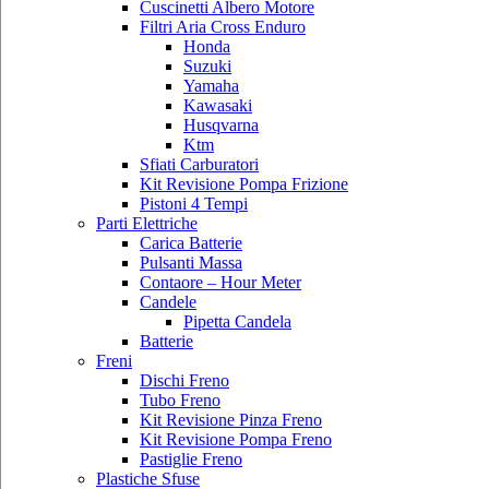
Cuscinetti Albero Motore
Filtri Aria Cross Enduro
Honda
Suzuki
Yamaha
Kawasaki
Husqvarna
Ktm
Sfiati Carburatori
Kit Revisione Pompa Frizione
Pistoni 4 Tempi
Parti Elettriche
Carica Batterie
Pulsanti Massa
Contaore – Hour Meter
Candele
Pipetta Candela
Batterie
Freni
Dischi Freno
Tubo Freno
Kit Revisione Pinza Freno
Kit Revisione Pompa Freno
Pastiglie Freno
Plastiche Sfuse