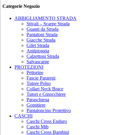
Categorie Negozio
ABBIGLIAMENTO STRADA
Stivali – Scarpe Strada
Guanti da Strada
Pantaloni Strada
Giacche Strada
Gilet Strada
Antipioggia
Calzettoni Strada
Salvascarpe
PROTEZIONI
Pettorine
Fascie Parareni
Tutore Polso
Collari Neck Brace
Tutori e Ginocchiere
Paraschiena
Gomitiere
Pantaloncino Protettivo
CASCHI
Caschi Cross Enduro
Caschi Mtb
Caschi Cross Bambini