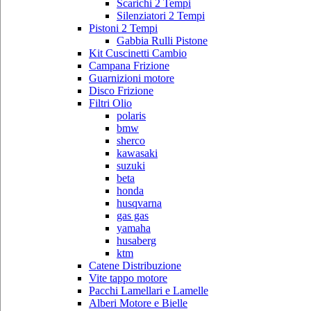
Scarichi 2 Tempi
Silenziatori 2 Tempi
Pistoni 2 Tempi
Gabbia Rulli Pistone
Kit Cuscinetti Cambio
Campana Frizione
Guarnizioni motore
Disco Frizione
Filtri Olio
polaris
bmw
sherco
kawasaki
suzuki
beta
honda
husqvarna
gas gas
yamaha
husaberg
ktm
Catene Distribuzione
Vite tappo motore
Pacchi Lamellari e Lamelle
Alberi Motore e Bielle