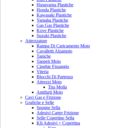
Husqvarna Plastiche
Honda Plastiche
Kawasaki Plastiche
Yamaha Plastiche
Gas Gas Plastiche
Kove Plastiche
Suzuki Plastiche
Attrezzature
Rampa Di Caricamento Moto
Cavalletti Alzamoto
Taniche
Tappeti Moto
Cinghie Fissaggio
Viteria
Blocchi Di Partenza
Attrezzi Moto
Tira Molla
Antifurti Moto
Cavi Gas e Frizione
Grafiche e Selle
Spugne Sella
Adesivi Carter Frizione
Selle Copertine Sella
KIt Adesivi + Copertina