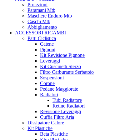
Protezioni
Paramani Mtb
Maschere Enduro Mtb
Caschi Mtb
Abbigliamento
ACCESSORI RICAMBI
Parti Ciclistica
Catene
Pignoni
Kit Revisione Pignone
Leveraggi
Kit Cuscinetti Sterzo
Filtro Carburante Serbatoio
Sospensioni
Corone
Pedane Maggiorate
Radiatori
Tubi Radiatore
Retine Radiatori
Revisione Leveraggi
Cuffia Filtro Aria
Dissipatore Calore
Kit Plastiche
Beta Plastiche
Ktm Plastiche