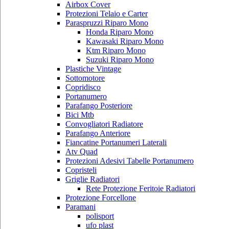
Airbox Cover
Protezioni Telaio e Carter
Paraspruzzi Riparo Mono
Honda Riparo Mono
Kawasaki Riparo Mono
Ktm Riparo Mono
Suzuki Riparo Mono
Plastiche Vintage
Sottomotore
Copridisco
Portanumero
Parafango Posteriore
Bici Mtb
Convogliatori Radiatore
Parafango Anteriore
Fiancatine Portanumeri Laterali
Atv Quad
Protezioni Adesivi Tabelle Portanumero
Copristeli
Griglie Radiatori
Rete Protezione Feritoie Radiatori
Protezione Forcellone
Paramani
polisport
ufo plast