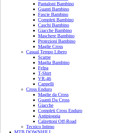
Pantaloni Bambino
Guanti Bambino
Fascie Bambino
Completi Bambino
Caschi Bambino
Giacche Bambino
Maschere Bambino
Protezioni Bambino
Maglie Cross
Casual Tempo Libero
Scarpe
Maglia Bambino
Felpa
T-Shirt
VR-46
Cappelli
Cross Enduro
Maglie da Cross
Guanti Da Cross
Giacche
Completi Cross Enduro
Antipioggia
Calzettoni Off-Road
Tecnico Intimo
MTB DOWNHILL