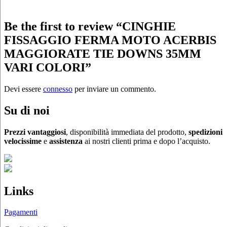
Be the first to review “CINGHIE
FISSAGGIO FERMA MOTO ACERBIS
MAGGIORATE TIE DOWNS 35MM
VARI COLORI”
Devi essere
connesso
per inviare un commento.
Su di noi
Prezzi vantaggiosi
, disponibilità immediata del prodotto,
spedizioni
velocissime
e
assistenza
ai nostri clienti prima e dopo l’acquisto.
Links
Pagamenti